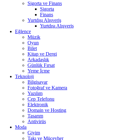
Sigorta ve Finans
Sigorta
Finans
Yurtdışı Alışveriş
Yurtdışı Alışveriş
Eğlence
Müzik
Oyun
Bilet
Kitap ve Dergi
Arkadaşlık
Günlük Fırsat
Yeme İçme
Teknoloji
Bilgisayar
Fotoğraf ve Kamera
Yazılım
Cep Telefonu
Elektronik
Domain ve Hosting
Tasarım
Antivirüs
Moda
Giyim
Takı ve Mücevher