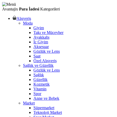
Avantajix
Para İadesi
Kategorileri
Alışveriş
Moda
Giyim
Takı ve Mücevher
Ayakkabı
İç Giyim
Aksesuar
Gözlük ve Lens
Saat
Özel Alışveriş
Sağlık ve Güzellik
Gözlük ve Lens
Sağlık
Güzellik
Kozmetik
Vitamin
Spor
Anne ve Bebek
Market
Süpermarket
Teknoloji Market