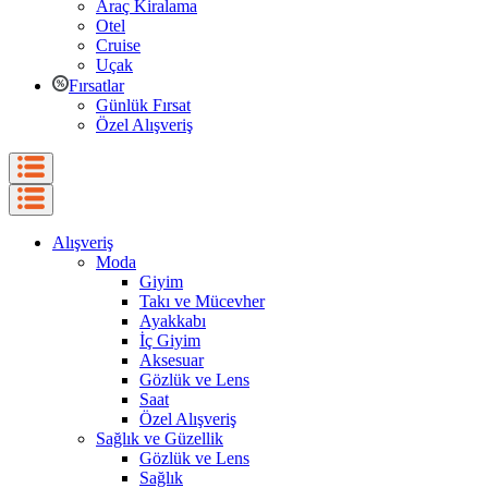
Araç Kiralama
Otel
Cruise
Uçak
Fırsatlar
Günlük Fırsat
Özel Alışveriş
Alışveriş
Moda
Giyim
Takı ve Mücevher
Ayakkabı
İç Giyim
Aksesuar
Gözlük ve Lens
Saat
Özel Alışveriş
Sağlık ve Güzellik
Gözlük ve Lens
Sağlık