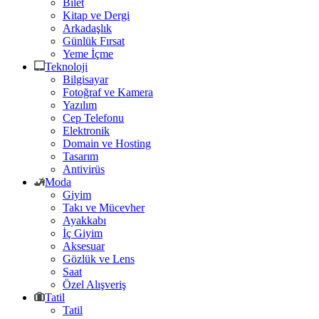
Bilet
Kitap ve Dergi
Arkadaşlık
Günlük Fırsat
Yeme İçme
Teknoloji
Bilgisayar
Fotoğraf ve Kamera
Yazılım
Cep Telefonu
Elektronik
Domain ve Hosting
Tasarım
Antivirüs
Moda
Giyim
Takı ve Mücevher
Ayakkabı
İç Giyim
Aksesuar
Gözlük ve Lens
Saat
Özel Alışveriş
Tatil
Tatil