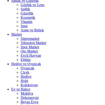
Sağlık ve Güzellik
Gözlük ve Lens
Sağlık
Güzellik
Kozmetik
Vitamin
Spor
Anne ve Bebek
Market
Süpermarket
Teknoloji Market
Spor Market
Oto Market
Evcil Hayvan
Eğitim
Hediye ve Oyuncak
Oyuncak
Çiçek
Hediye
Hobi
Koleksiyon
Ev ve Bahçe
Mobilya
Dekorasyon
Beyaz Eşya