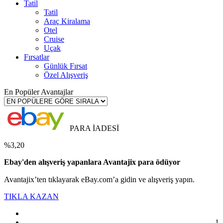
Tatil
Tatil
Araç Kiralama
Otel
Cruise
Uçak
Fırsatlar
Günlük Fırsat
Özel Alışveriş
En Popüler Avantajlar
PARA İADESİ
%3,20
Ebay'den alışveriş yapanlara Avantajix para ödüyor
Avantajix’ten tıklayarak eBay.com’a gidin ve alışveriş yapın.
TIKLA KAZAN
1