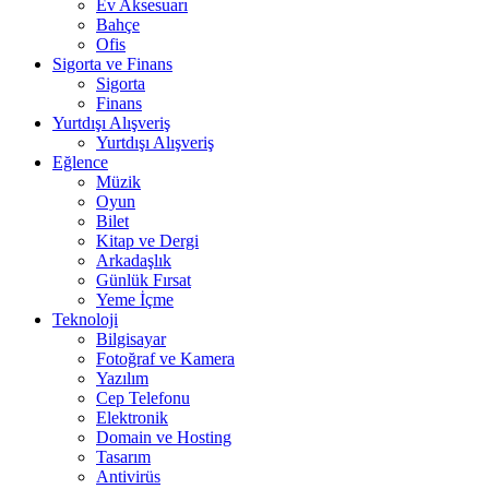
Ev Aksesuarı
Bahçe
Ofis
Sigorta ve Finans
Sigorta
Finans
Yurtdışı Alışveriş
Yurtdışı Alışveriş
Eğlence
Müzik
Oyun
Bilet
Kitap ve Dergi
Arkadaşlık
Günlük Fırsat
Yeme İçme
Teknoloji
Bilgisayar
Fotoğraf ve Kamera
Yazılım
Cep Telefonu
Elektronik
Domain ve Hosting
Tasarım
Antivirüs