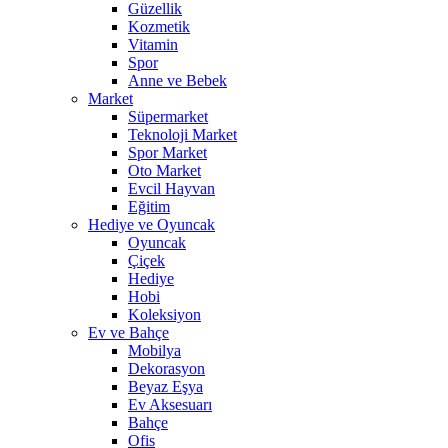
Güzellik
Kozmetik
Vitamin
Spor
Anne ve Bebek
Market
Süpermarket
Teknoloji Market
Spor Market
Oto Market
Evcil Hayvan
Eğitim
Hediye ve Oyuncak
Oyuncak
Çiçek
Hediye
Hobi
Koleksiyon
Ev ve Bahçe
Mobilya
Dekorasyon
Beyaz Eşya
Ev Aksesuarı
Bahçe
Ofis