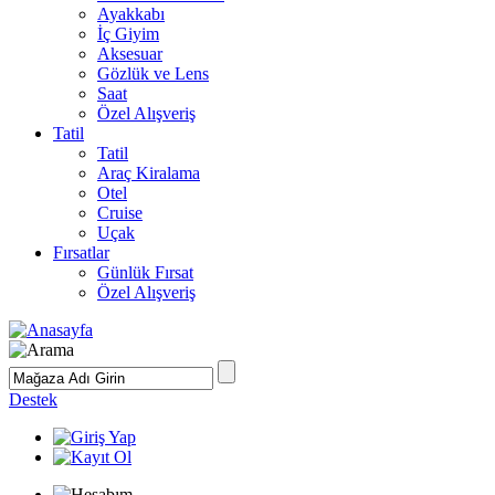
Ayakkabı
İç Giyim
Aksesuar
Gözlük ve Lens
Saat
Özel Alışveriş
Tatil
Tatil
Araç Kiralama
Otel
Cruise
Uçak
Fırsatlar
Günlük Fırsat
Özel Alışveriş
Destek