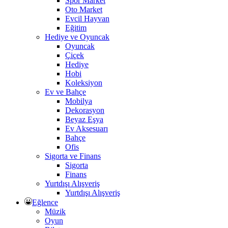
Spor Market
Oto Market
Evcil Hayvan
Eğitim
Hediye ve Oyuncak
Oyuncak
Çiçek
Hediye
Hobi
Koleksiyon
Ev ve Bahçe
Mobilya
Dekorasyon
Beyaz Eşya
Ev Aksesuarı
Bahçe
Ofis
Sigorta ve Finans
Sigorta
Finans
Yurtdışı Alışveriş
Yurtdışı Alışveriş
Eğlence
Müzik
Oyun