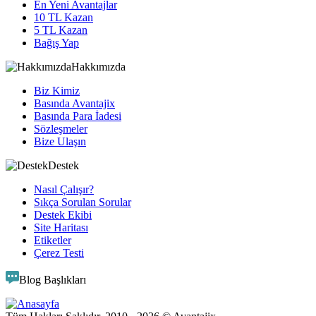
En Yeni Avantajlar
10 TL Kazan
5 TL Kazan
Bağış Yap
Hakkımızda
Biz Kimiz
Basında Avantajix
Basında Para İadesi
Sözleşmeler
Bize Ulaşın
Destek
Nasıl Çalışır?
Sıkça Sorulan Sorular
Destek Ekibi
Site Haritası
Etiketler
Çerez Testi
Blog Başlıkları