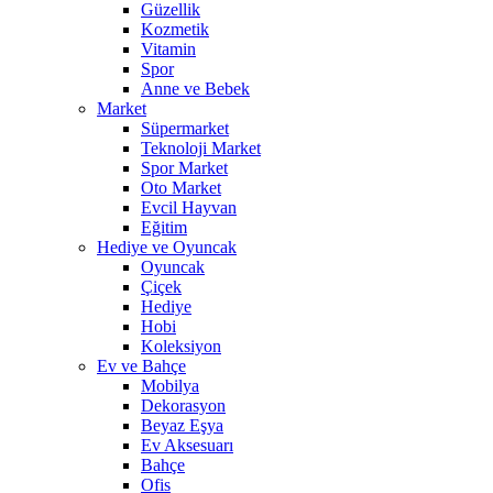
Güzellik
Kozmetik
Vitamin
Spor
Anne ve Bebek
Market
Süpermarket
Teknoloji Market
Spor Market
Oto Market
Evcil Hayvan
Eğitim
Hediye ve Oyuncak
Oyuncak
Çiçek
Hediye
Hobi
Koleksiyon
Ev ve Bahçe
Mobilya
Dekorasyon
Beyaz Eşya
Ev Aksesuarı
Bahçe
Ofis