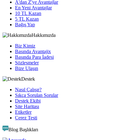
A'dan Z'ye Avantajlar
En Yeni Avantajlar
10 TL Kazan
5 TL Kazan
Bağış Yap
Hakkımızda
Biz Kimiz
Basında Avantajix
Basında Para İadesi
Sözleşmeler
Bize Ulaşın
Destek
Nasıl Çalışır?
Sıkça Sorulan Sorular
Destek Ekibi
Site Haritası
Etiketler
Çerez Testi
Blog Başlıkları