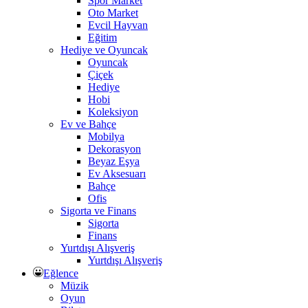
Spor Market
Oto Market
Evcil Hayvan
Eğitim
Hediye ve Oyuncak
Oyuncak
Çiçek
Hediye
Hobi
Koleksiyon
Ev ve Bahçe
Mobilya
Dekorasyon
Beyaz Eşya
Ev Aksesuarı
Bahçe
Ofis
Sigorta ve Finans
Sigorta
Finans
Yurtdışı Alışveriş
Yurtdışı Alışveriş
Eğlence
Müzik
Oyun