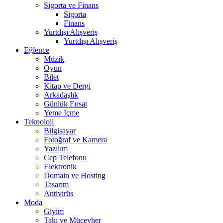
Sigorta ve Finans
Sigorta
Finans
Yurtdışı Alışveriş
Yurtdışı Alışveriş
Eğlence
Müzik
Oyun
Bilet
Kitap ve Dergi
Arkadaşlık
Günlük Fırsat
Yeme İçme
Teknoloji
Bilgisayar
Fotoğraf ve Kamera
Yazılım
Cep Telefonu
Elektronik
Domain ve Hosting
Tasarım
Antivirüs
Moda
Giyim
Takı ve Mücevher