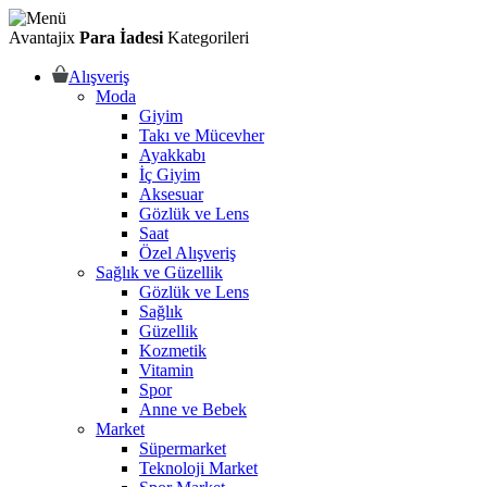
Avantajix
Para İadesi
Kategorileri
Alışveriş
Moda
Giyim
Takı ve Mücevher
Ayakkabı
İç Giyim
Aksesuar
Gözlük ve Lens
Saat
Özel Alışveriş
Sağlık ve Güzellik
Gözlük ve Lens
Sağlık
Güzellik
Kozmetik
Vitamin
Spor
Anne ve Bebek
Market
Süpermarket
Teknoloji Market