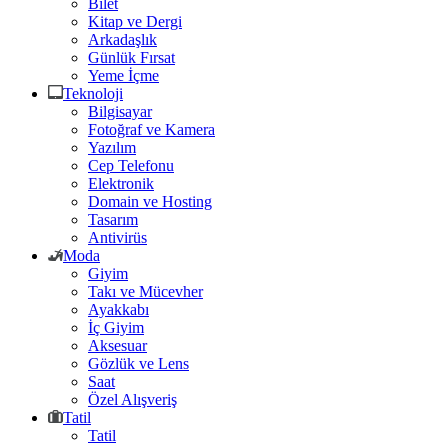
Bilet
Kitap ve Dergi
Arkadaşlık
Günlük Fırsat
Yeme İçme
Teknoloji
Bilgisayar
Fotoğraf ve Kamera
Yazılım
Cep Telefonu
Elektronik
Domain ve Hosting
Tasarım
Antivirüs
Moda
Giyim
Takı ve Mücevher
Ayakkabı
İç Giyim
Aksesuar
Gözlük ve Lens
Saat
Özel Alışveriş
Tatil
Tatil