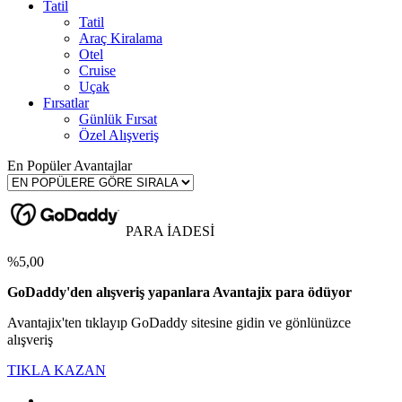
Tatil
Tatil
Araç Kiralama
Otel
Cruise
Uçak
Fırsatlar
Günlük Fırsat
Özel Alışveriş
En Popüler Avantajlar
PARA İADESİ
%5,00
GoDaddy'den alışveriş yapanlara Avantajix para ödüyor
Avantajix'ten tıklayıp GoDaddy sitesine gidin ve gönlünüzce
alışveriş
TIKLA KAZAN