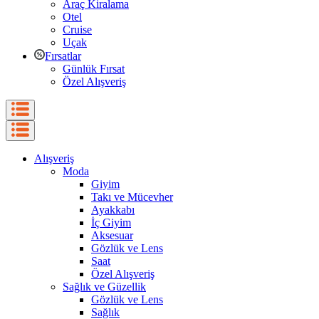
Araç Kiralama
Otel
Cruise
Uçak
Fırsatlar
Günlük Fırsat
Özel Alışveriş
Alışveriş
Moda
Giyim
Takı ve Mücevher
Ayakkabı
İç Giyim
Aksesuar
Gözlük ve Lens
Saat
Özel Alışveriş
Sağlık ve Güzellik
Gözlük ve Lens
Sağlık