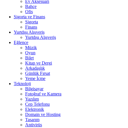
Ev Aksesuarı
Bahçe
Ofis
Sigorta ve Finans
Sigorta
Finans
Yurtdışı Alışveriş
Yurtdışı Alışveriş
Eğlence
Müzik
Oyun
Bilet
Kitap ve Dergi
Arkadaşlık
Günlük Fırsat
Yeme İçme
Teknoloji
Bilgisayar
Fotoğraf ve Kamera
Yazılım
Cep Telefonu
Elektronik
Domain ve Hosting
Tasarım
Antivirüs