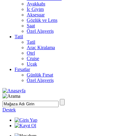
Ayakkabı
İç Giyim
Aksesuar
Gözlük ve Lens
Saat
Özel Alışveriş
Tatil
Tatil
Araç Kiralama
Otel
Cruise
Uçak
Fırsatlar
Günlük Fırsat
Özel Alışveriş
Destek