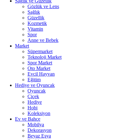
Sağlık ve Güzellik
Gözlük ve Lens
Sağlık
Güzellik
Kozmetik
Vitamin
Spor
Anne ve Bebek
Market
Süpermarket
Teknoloji Market
Spor Market
Oto Market
Evcil Hayvan
Eğitim
Hediye ve Oyuncak
Oyuncak
Çiçek
Hediye
Hobi
Koleksiyon
Ev ve Bahçe
Mobilya
Dekorasyon
Beyaz Eşya