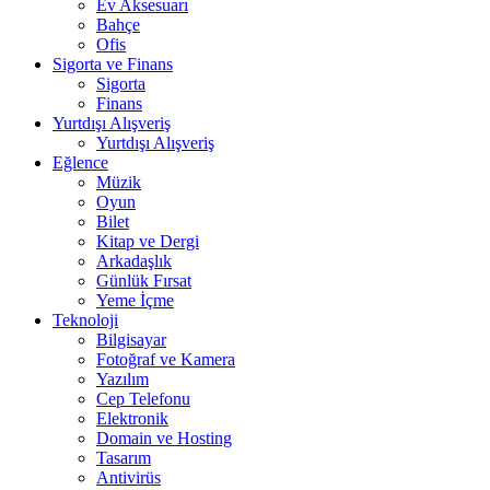
Ev Aksesuarı
Bahçe
Ofis
Sigorta ve Finans
Sigorta
Finans
Yurtdışı Alışveriş
Yurtdışı Alışveriş
Eğlence
Müzik
Oyun
Bilet
Kitap ve Dergi
Arkadaşlık
Günlük Fırsat
Yeme İçme
Teknoloji
Bilgisayar
Fotoğraf ve Kamera
Yazılım
Cep Telefonu
Elektronik
Domain ve Hosting
Tasarım
Antivirüs