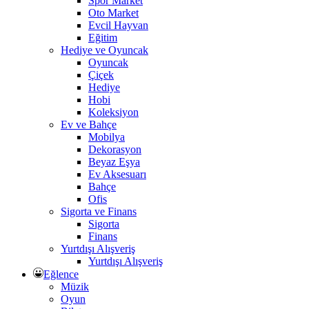
Spor Market
Oto Market
Evcil Hayvan
Eğitim
Hediye ve Oyuncak
Oyuncak
Çiçek
Hediye
Hobi
Koleksiyon
Ev ve Bahçe
Mobilya
Dekorasyon
Beyaz Eşya
Ev Aksesuarı
Bahçe
Ofis
Sigorta ve Finans
Sigorta
Finans
Yurtdışı Alışveriş
Yurtdışı Alışveriş
Eğlence
Müzik
Oyun