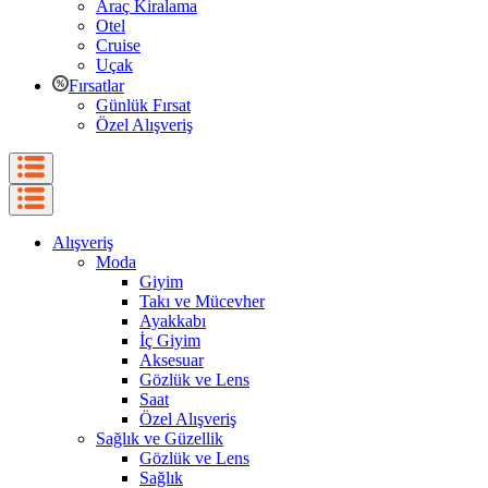
Araç Kiralama
Otel
Cruise
Uçak
Fırsatlar
Günlük Fırsat
Özel Alışveriş
Alışveriş
Moda
Giyim
Takı ve Mücevher
Ayakkabı
İç Giyim
Aksesuar
Gözlük ve Lens
Saat
Özel Alışveriş
Sağlık ve Güzellik
Gözlük ve Lens
Sağlık