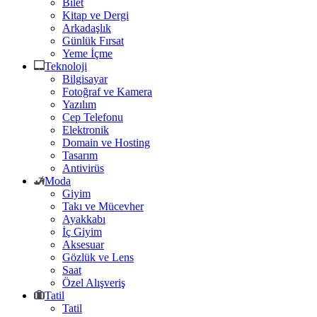
Bilet
Kitap ve Dergi
Arkadaşlık
Günlük Fırsat
Yeme İçme
Teknoloji
Bilgisayar
Fotoğraf ve Kamera
Yazılım
Cep Telefonu
Elektronik
Domain ve Hosting
Tasarım
Antivirüs
Moda
Giyim
Takı ve Mücevher
Ayakkabı
İç Giyim
Aksesuar
Gözlük ve Lens
Saat
Özel Alışveriş
Tatil
Tatil