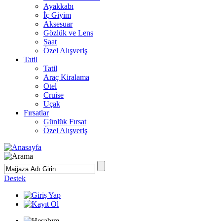
Ayakkabı
İç Giyim
Aksesuar
Gözlük ve Lens
Saat
Özel Alışveriş
Tatil
Tatil
Araç Kiralama
Otel
Cruise
Uçak
Fırsatlar
Günlük Fırsat
Özel Alışveriş
Destek