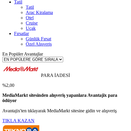
Tatil
Tatil
Araç Kiralama
Otel
Cruise
Uçak
Fırsatlar
Günlük Fırsat
Özel Alışveriş
En Popüler Avantajlar
PARA İADESİ
%2,00
MediaMarkt sitesinden alışveriş yapanlara Avantajix para
ödüyor
Avantajix'ten tıklayarak MediaMarkt sitesine gidin ve alışveriş
TIKLA KAZAN