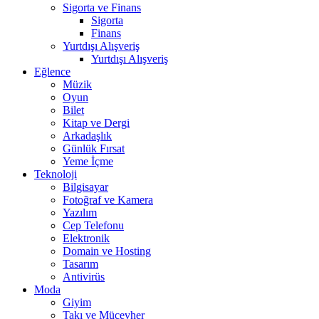
Sigorta ve Finans
Sigorta
Finans
Yurtdışı Alışveriş
Yurtdışı Alışveriş
Eğlence
Müzik
Oyun
Bilet
Kitap ve Dergi
Arkadaşlık
Günlük Fırsat
Yeme İçme
Teknoloji
Bilgisayar
Fotoğraf ve Kamera
Yazılım
Cep Telefonu
Elektronik
Domain ve Hosting
Tasarım
Antivirüs
Moda
Giyim
Takı ve Mücevher