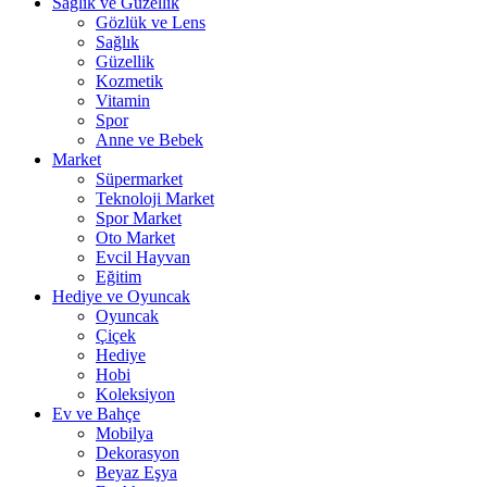
Sağlık ve Güzellik
Gözlük ve Lens
Sağlık
Güzellik
Kozmetik
Vitamin
Spor
Anne ve Bebek
Market
Süpermarket
Teknoloji Market
Spor Market
Oto Market
Evcil Hayvan
Eğitim
Hediye ve Oyuncak
Oyuncak
Çiçek
Hediye
Hobi
Koleksiyon
Ev ve Bahçe
Mobilya
Dekorasyon
Beyaz Eşya