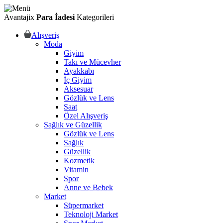
Avantajix
Para İadesi
Kategorileri
Alışveriş
Moda
Giyim
Takı ve Mücevher
Ayakkabı
İç Giyim
Aksesuar
Gözlük ve Lens
Saat
Özel Alışveriş
Sağlık ve Güzellik
Gözlük ve Lens
Sağlık
Güzellik
Kozmetik
Vitamin
Spor
Anne ve Bebek
Market
Süpermarket
Teknoloji Market