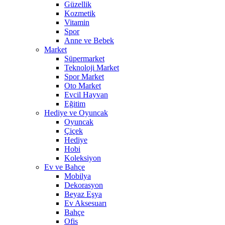
Güzellik
Kozmetik
Vitamin
Spor
Anne ve Bebek
Market
Süpermarket
Teknoloji Market
Spor Market
Oto Market
Evcil Hayvan
Eğitim
Hediye ve Oyuncak
Oyuncak
Çiçek
Hediye
Hobi
Koleksiyon
Ev ve Bahçe
Mobilya
Dekorasyon
Beyaz Eşya
Ev Aksesuarı
Bahçe
Ofis