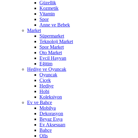
Güzellik
Kozmetik
Vitamin
Spor
Anne ve Bebek
Market
Süpermarket
Teknoloji Market
Spor Market
Oto Market
Evcil Hayvan
Eğitim
Hediye ve Oyuncak
Oyuncak
Çiçek
Hediye
Hobi
Koleksiyon
Ev ve Bahçe
Mobilya
Dekorasyon
Beyaz Eşya
Ev Aksesuarı
Bahçe
Ofis