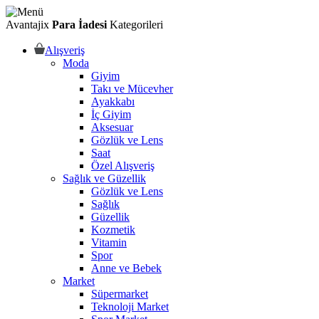
Avantajix
Para İadesi
Kategorileri
Alışveriş
Moda
Giyim
Takı ve Mücevher
Ayakkabı
İç Giyim
Aksesuar
Gözlük ve Lens
Saat
Özel Alışveriş
Sağlık ve Güzellik
Gözlük ve Lens
Sağlık
Güzellik
Kozmetik
Vitamin
Spor
Anne ve Bebek
Market
Süpermarket
Teknoloji Market