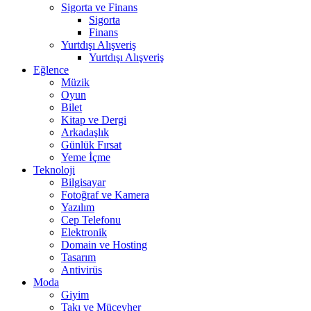
Sigorta ve Finans
Sigorta
Finans
Yurtdışı Alışveriş
Yurtdışı Alışveriş
Eğlence
Müzik
Oyun
Bilet
Kitap ve Dergi
Arkadaşlık
Günlük Fırsat
Yeme İçme
Teknoloji
Bilgisayar
Fotoğraf ve Kamera
Yazılım
Cep Telefonu
Elektronik
Domain ve Hosting
Tasarım
Antivirüs
Moda
Giyim
Takı ve Mücevher