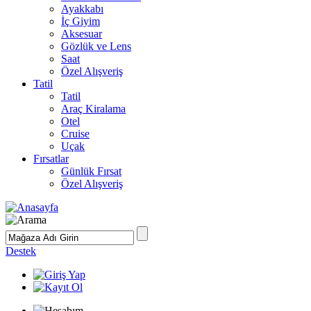
Ayakkabı
İç Giyim
Aksesuar
Gözlük ve Lens
Saat
Özel Alışveriş
Tatil
Tatil
Araç Kiralama
Otel
Cruise
Uçak
Fırsatlar
Günlük Fırsat
Özel Alışveriş
Destek