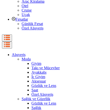
Araç Kiralama
Otel
Cruise
Uçak
Fırsatlar
Günlük Fırsat
Özel Alışveriş
Alışveriş
Moda
Giyim
Takı ve Mücevher
Ayakkabı
İç Giyim
Aksesuar
Gözlük ve Lens
Saat
Özel Alışveriş
Sağlık ve Güzellik
Gözlük ve Lens
Sağlık