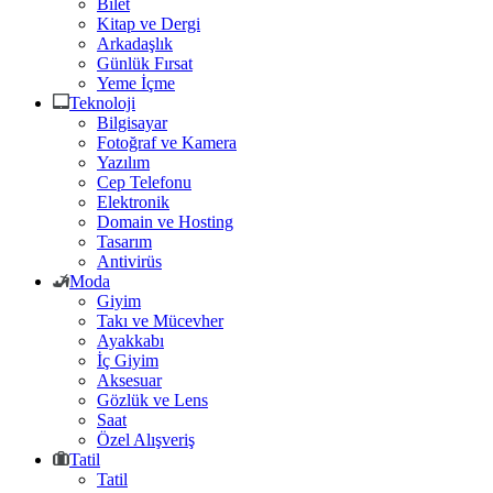
Bilet
Kitap ve Dergi
Arkadaşlık
Günlük Fırsat
Yeme İçme
Teknoloji
Bilgisayar
Fotoğraf ve Kamera
Yazılım
Cep Telefonu
Elektronik
Domain ve Hosting
Tasarım
Antivirüs
Moda
Giyim
Takı ve Mücevher
Ayakkabı
İç Giyim
Aksesuar
Gözlük ve Lens
Saat
Özel Alışveriş
Tatil
Tatil