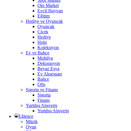
Spor Market
Oto Market
Evcil Hayvan
Eğitim
Hediye ve Oyuncak
Oyuncak
Çiçek
Hediye
Hobi
Koleksiyon
Ev ve Bahçe
Mobilya
Dekorasyon
Beyaz Eşya
Ev Aksesuarı
Bahçe
Ofis
Sigorta ve Finans
Sigorta
Finans
Yurtdışı Alışveriş
Yurtdışı Alışveriş
Eğlence
Müzik
Oyun