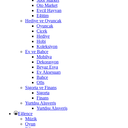
Spor Market
Oto Market
Evcil Hayvan
Eğitim
Hediye ve Oyuncak
Oyuncak
Çiçek
Hediye
Hobi
Koleksiyon
Ev ve Bahçe
Mobilya
Dekorasyon
Beyaz Eşya
Ev Aksesuarı
Bahçe
Ofis
Sigorta ve Finans
Sigorta
Finans
Yurtdışı Alışveriş
Yurtdışı Alışveriş
Eğlence
Müzik
Oyun