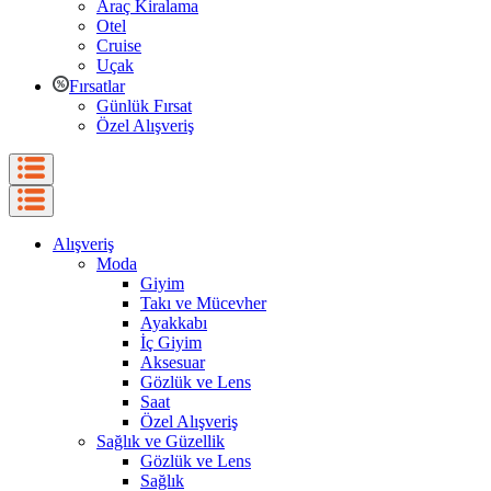
Araç Kiralama
Otel
Cruise
Uçak
Fırsatlar
Günlük Fırsat
Özel Alışveriş
Alışveriş
Moda
Giyim
Takı ve Mücevher
Ayakkabı
İç Giyim
Aksesuar
Gözlük ve Lens
Saat
Özel Alışveriş
Sağlık ve Güzellik
Gözlük ve Lens
Sağlık