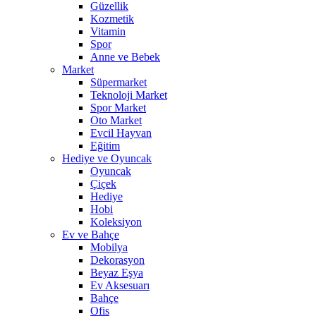
Güzellik
Kozmetik
Vitamin
Spor
Anne ve Bebek
Market
Süpermarket
Teknoloji Market
Spor Market
Oto Market
Evcil Hayvan
Eğitim
Hediye ve Oyuncak
Oyuncak
Çiçek
Hediye
Hobi
Koleksiyon
Ev ve Bahçe
Mobilya
Dekorasyon
Beyaz Eşya
Ev Aksesuarı
Bahçe
Ofis