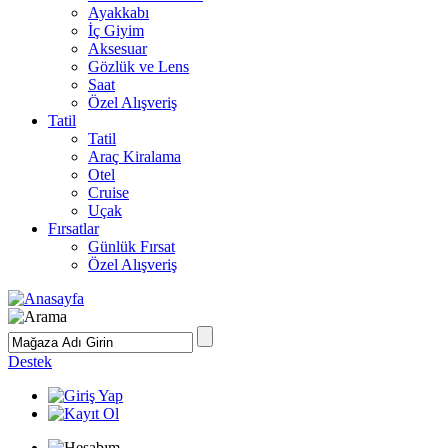
Ayakkabı
İç Giyim
Aksesuar
Gözlük ve Lens
Saat
Özel Alışveriş
Tatil
Tatil
Araç Kiralama
Otel
Cruise
Uçak
Fırsatlar
Günlük Fırsat
Özel Alışveriş
Destek