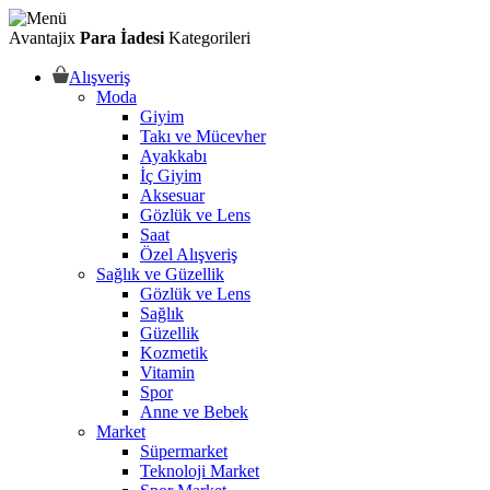
Avantajix
Para İadesi
Kategorileri
Alışveriş
Moda
Giyim
Takı ve Mücevher
Ayakkabı
İç Giyim
Aksesuar
Gözlük ve Lens
Saat
Özel Alışveriş
Sağlık ve Güzellik
Gözlük ve Lens
Sağlık
Güzellik
Kozmetik
Vitamin
Spor
Anne ve Bebek
Market
Süpermarket
Teknoloji Market