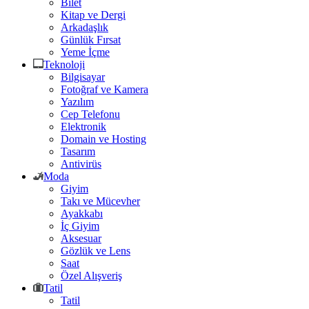
Bilet
Kitap ve Dergi
Arkadaşlık
Günlük Fırsat
Yeme İçme
Teknoloji
Bilgisayar
Fotoğraf ve Kamera
Yazılım
Cep Telefonu
Elektronik
Domain ve Hosting
Tasarım
Antivirüs
Moda
Giyim
Takı ve Mücevher
Ayakkabı
İç Giyim
Aksesuar
Gözlük ve Lens
Saat
Özel Alışveriş
Tatil
Tatil