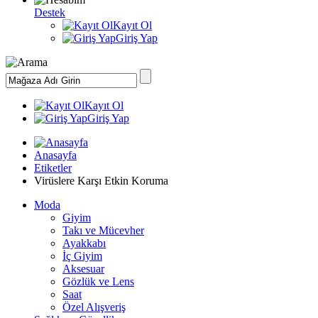
Destek
Kayıt Ol
Giriş Yap
Kayıt Ol
Giriş Yap
Anasayfa
Etiketler
Virüslere Karşı Etkin Koruma
Moda
Giyim
Takı ve Mücevher
Ayakkabı
İç Giyim
Aksesuar
Gözlük ve Lens
Saat
Özel Alışveriş