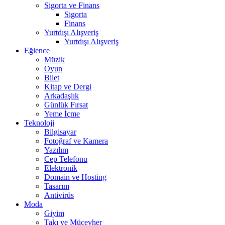
Sigorta ve Finans
Sigorta
Finans
Yurtdışı Alışveriş
Yurtdışı Alışveriş
Eğlence
Müzik
Oyun
Bilet
Kitap ve Dergi
Arkadaşlık
Günlük Fırsat
Yeme İçme
Teknoloji
Bilgisayar
Fotoğraf ve Kamera
Yazılım
Cep Telefonu
Elektronik
Domain ve Hosting
Tasarım
Antivirüs
Moda
Giyim
Takı ve Mücevher