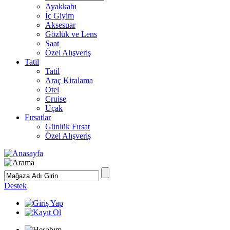
Ayakkabı
İç Giyim
Aksesuar
Gözlük ve Lens
Saat
Özel Alışveriş
Tatil
Tatil
Araç Kiralama
Otel
Cruise
Uçak
Fırsatlar
Günlük Fırsat
Özel Alışveriş
Destek