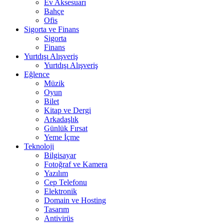
Ev Aksesuarı
Bahçe
Ofis
Sigorta ve Finans
Sigorta
Finans
Yurtdışı Alışveriş
Yurtdışı Alışveriş
Eğlence
Müzik
Oyun
Bilet
Kitap ve Dergi
Arkadaşlık
Günlük Fırsat
Yeme İçme
Teknoloji
Bilgisayar
Fotoğraf ve Kamera
Yazılım
Cep Telefonu
Elektronik
Domain ve Hosting
Tasarım
Antivirüs