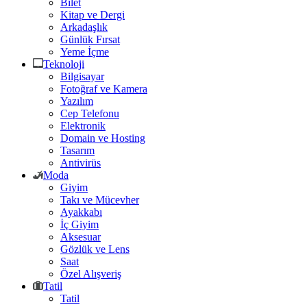
Bilet
Kitap ve Dergi
Arkadaşlık
Günlük Fırsat
Yeme İçme
Teknoloji
Bilgisayar
Fotoğraf ve Kamera
Yazılım
Cep Telefonu
Elektronik
Domain ve Hosting
Tasarım
Antivirüs
Moda
Giyim
Takı ve Mücevher
Ayakkabı
İç Giyim
Aksesuar
Gözlük ve Lens
Saat
Özel Alışveriş
Tatil
Tatil