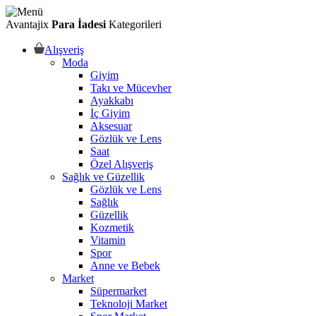
Avantajix
Para İadesi
Kategorileri
Alışveriş
Moda
Giyim
Takı ve Mücevher
Ayakkabı
İç Giyim
Aksesuar
Gözlük ve Lens
Saat
Özel Alışveriş
Sağlık ve Güzellik
Gözlük ve Lens
Sağlık
Güzellik
Kozmetik
Vitamin
Spor
Anne ve Bebek
Market
Süpermarket
Teknoloji Market