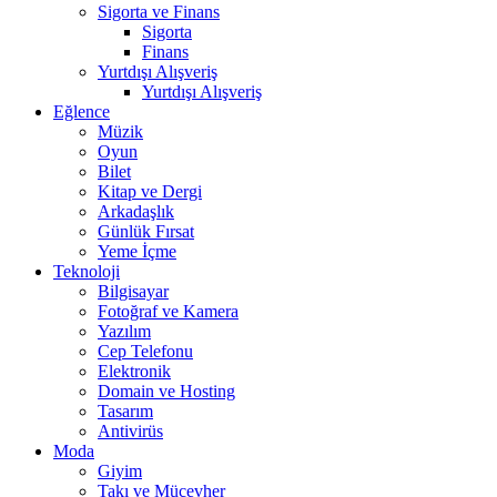
Sigorta ve Finans
Sigorta
Finans
Yurtdışı Alışveriş
Yurtdışı Alışveriş
Eğlence
Müzik
Oyun
Bilet
Kitap ve Dergi
Arkadaşlık
Günlük Fırsat
Yeme İçme
Teknoloji
Bilgisayar
Fotoğraf ve Kamera
Yazılım
Cep Telefonu
Elektronik
Domain ve Hosting
Tasarım
Antivirüs
Moda
Giyim
Takı ve Mücevher