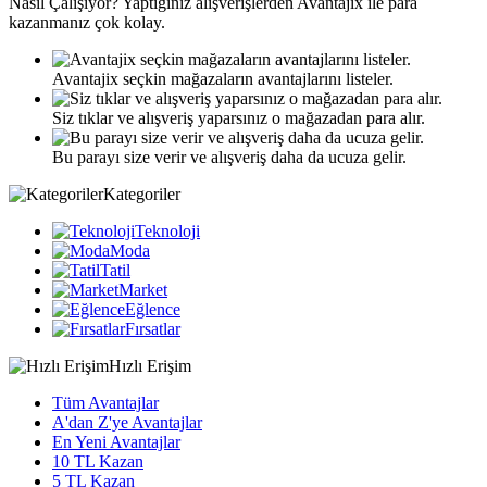
Nasıl
Çalışıyor?
Yaptığınız alışverişlerden Avantajix ile para
kazanmanız çok kolay.
Avantajix seçkin mağazaların avantajlarını listeler.
Siz tıklar ve alışveriş yaparsınız o mağazadan para alır.
Bu parayı size verir ve alışveriş daha da ucuza gelir.
Kategoriler
Teknoloji
Moda
Tatil
Market
Eğlence
Fırsatlar
Hızlı Erişim
Tüm Avantajlar
A'dan Z'ye Avantajlar
En Yeni Avantajlar
10 TL Kazan
5 TL Kazan