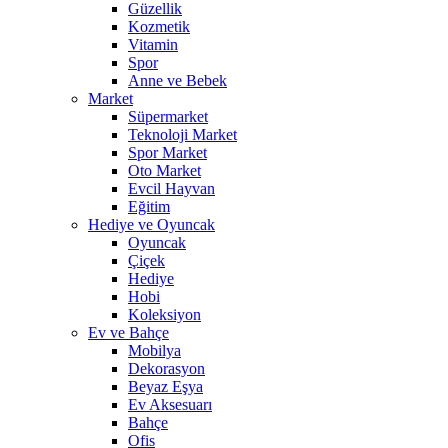
Güzellik
Kozmetik
Vitamin
Spor
Anne ve Bebek
Market
Süpermarket
Teknoloji Market
Spor Market
Oto Market
Evcil Hayvan
Eğitim
Hediye ve Oyuncak
Oyuncak
Çiçek
Hediye
Hobi
Koleksiyon
Ev ve Bahçe
Mobilya
Dekorasyon
Beyaz Eşya
Ev Aksesuarı
Bahçe
Ofis