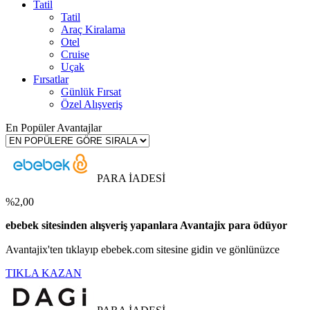
Tatil
Tatil
Araç Kiralama
Otel
Cruise
Uçak
Fırsatlar
Günlük Fırsat
Özel Alışveriş
En Popüler Avantajlar
PARA İADESİ
%2,00
ebebek sitesinden alışveriş yapanlara Avantajix para ödüyor
Avantajix'ten tıklayıp ebebek.com sitesine gidin ve gönlünüzce
TIKLA KAZAN