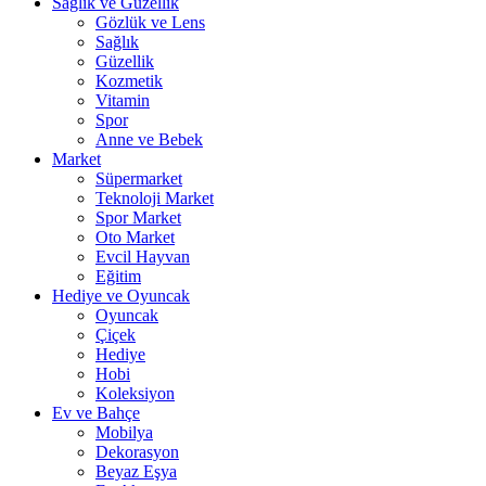
Sağlık ve Güzellik
Gözlük ve Lens
Sağlık
Güzellik
Kozmetik
Vitamin
Spor
Anne ve Bebek
Market
Süpermarket
Teknoloji Market
Spor Market
Oto Market
Evcil Hayvan
Eğitim
Hediye ve Oyuncak
Oyuncak
Çiçek
Hediye
Hobi
Koleksiyon
Ev ve Bahçe
Mobilya
Dekorasyon
Beyaz Eşya