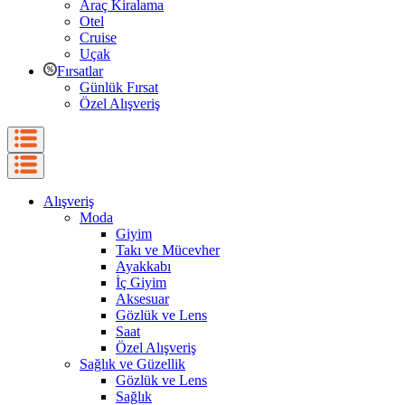
Araç Kiralama
Otel
Cruise
Uçak
Fırsatlar
Günlük Fırsat
Özel Alışveriş
Alışveriş
Moda
Giyim
Takı ve Mücevher
Ayakkabı
İç Giyim
Aksesuar
Gözlük ve Lens
Saat
Özel Alışveriş
Sağlık ve Güzellik
Gözlük ve Lens
Sağlık