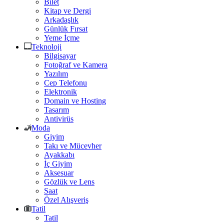
Bilet
Kitap ve Dergi
Arkadaşlık
Günlük Fırsat
Yeme İçme
Teknoloji
Bilgisayar
Fotoğraf ve Kamera
Yazılım
Cep Telefonu
Elektronik
Domain ve Hosting
Tasarım
Antivirüs
Moda
Giyim
Takı ve Mücevher
Ayakkabı
İç Giyim
Aksesuar
Gözlük ve Lens
Saat
Özel Alışveriş
Tatil
Tatil