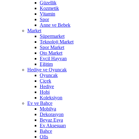
Güzellik
Kozmetik
Vitamin
Spor
Anne ve Bebek
Market
Süpermarket
Teknoloji Market
Spor Market
Oto Market
Evcil Hayvan
Eğitim
Hediye ve Oyuncak
Oyuncak
Çiçek
Hediye
Hobi
Koleksiyon
Ev ve Bahçe
Mobilya
Dekorasyon
Beyaz Eşya
Ev Aksesuarı
Bahçe
Ofis