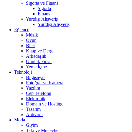
Sigorta ve Finans
Sigorta
Finans
Yurtdışı Alışveriş
Yurtdışı Alışveriş
Eğlence
Müzik
Oyun
Bilet
Kitap ve Dergi
Arkadaşlık
Günlük Fırsat
Yeme İçme
Teknoloji
Bilgisayar
Fotoğraf ve Kamera
Yazılım
Cep Telefonu
Elektronik
Domain ve Hosting
Tasarım
Antivirüs
Moda
Giyim
Takı ve Mücevher