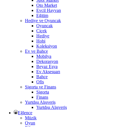
Spor Market
Oto Market
Evcil Hayvan
Eğitim
Hediye ve Oyuncak
Oyuncak
Çiçek
Hediye
Hobi
Koleksiyon
Ev ve Bahçe
Mobilya
Dekorasyon
Beyaz Eşya
Ev Aksesuarı
Bahçe
Ofis
Sigorta ve Finans
Sigorta
Finans
Yurtdışı Alışveriş
Yurtdışı Alışveriş
Eğlence
Müzik
Oyun