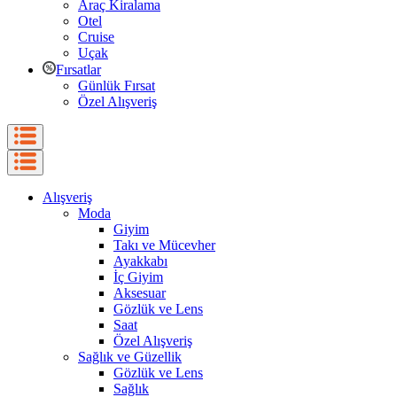
Araç Kiralama
Otel
Cruise
Uçak
Fırsatlar
Günlük Fırsat
Özel Alışveriş
Alışveriş
Moda
Giyim
Takı ve Mücevher
Ayakkabı
İç Giyim
Aksesuar
Gözlük ve Lens
Saat
Özel Alışveriş
Sağlık ve Güzellik
Gözlük ve Lens
Sağlık