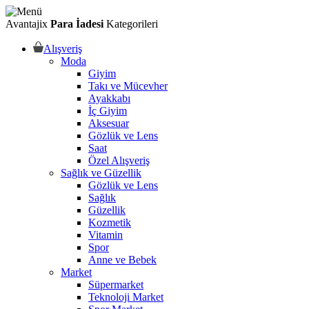
Avantajix
Para İadesi
Kategorileri
Alışveriş
Moda
Giyim
Takı ve Mücevher
Ayakkabı
İç Giyim
Aksesuar
Gözlük ve Lens
Saat
Özel Alışveriş
Sağlık ve Güzellik
Gözlük ve Lens
Sağlık
Güzellik
Kozmetik
Vitamin
Spor
Anne ve Bebek
Market
Süpermarket
Teknoloji Market