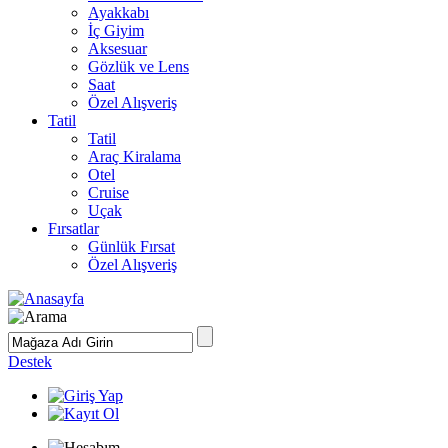
Ayakkabı
İç Giyim
Aksesuar
Gözlük ve Lens
Saat
Özel Alışveriş
Tatil
Tatil
Araç Kiralama
Otel
Cruise
Uçak
Fırsatlar
Günlük Fırsat
Özel Alışveriş
Destek