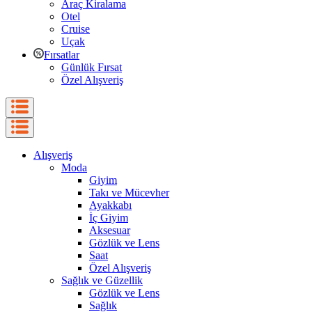
Araç Kiralama
Otel
Cruise
Uçak
Fırsatlar
Günlük Fırsat
Özel Alışveriş
Alışveriş
Moda
Giyim
Takı ve Mücevher
Ayakkabı
İç Giyim
Aksesuar
Gözlük ve Lens
Saat
Özel Alışveriş
Sağlık ve Güzellik
Gözlük ve Lens
Sağlık