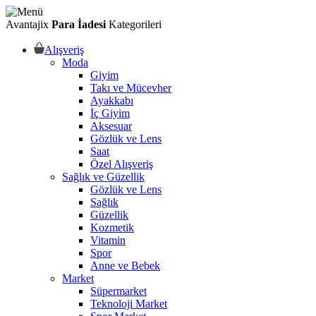
Avantajix
Para İadesi
Kategorileri
Alışveriş
Moda
Giyim
Takı ve Mücevher
Ayakkabı
İç Giyim
Aksesuar
Gözlük ve Lens
Saat
Özel Alışveriş
Sağlık ve Güzellik
Gözlük ve Lens
Sağlık
Güzellik
Kozmetik
Vitamin
Spor
Anne ve Bebek
Market
Süpermarket
Teknoloji Market