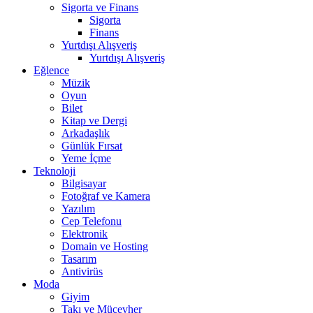
Sigorta ve Finans
Sigorta
Finans
Yurtdışı Alışveriş
Yurtdışı Alışveriş
Eğlence
Müzik
Oyun
Bilet
Kitap ve Dergi
Arkadaşlık
Günlük Fırsat
Yeme İçme
Teknoloji
Bilgisayar
Fotoğraf ve Kamera
Yazılım
Cep Telefonu
Elektronik
Domain ve Hosting
Tasarım
Antivirüs
Moda
Giyim
Takı ve Mücevher