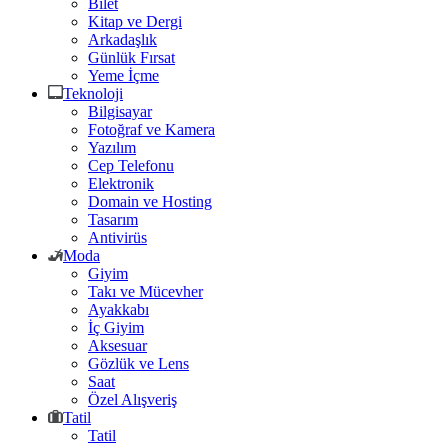
Bilet
Kitap ve Dergi
Arkadaşlık
Günlük Fırsat
Yeme İçme
Teknoloji
Bilgisayar
Fotoğraf ve Kamera
Yazılım
Cep Telefonu
Elektronik
Domain ve Hosting
Tasarım
Antivirüs
Moda
Giyim
Takı ve Mücevher
Ayakkabı
İç Giyim
Aksesuar
Gözlük ve Lens
Saat
Özel Alışveriş
Tatil
Tatil