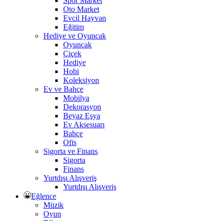
Spor Market
Oto Market
Evcil Hayvan
Eğitim
Hediye ve Oyuncak
Oyuncak
Çiçek
Hediye
Hobi
Koleksiyon
Ev ve Bahçe
Mobilya
Dekorasyon
Beyaz Eşya
Ev Aksesuarı
Bahçe
Ofis
Sigorta ve Finans
Sigorta
Finans
Yurtdışı Alışveriş
Yurtdışı Alışveriş
Eğlence
Müzik
Oyun