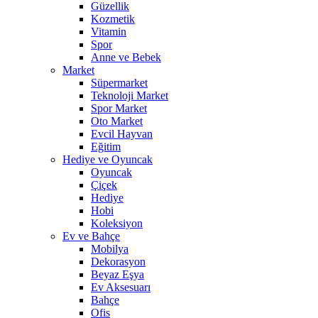
Güzellik
Kozmetik
Vitamin
Spor
Anne ve Bebek
Market
Süpermarket
Teknoloji Market
Spor Market
Oto Market
Evcil Hayvan
Eğitim
Hediye ve Oyuncak
Oyuncak
Çiçek
Hediye
Hobi
Koleksiyon
Ev ve Bahçe
Mobilya
Dekorasyon
Beyaz Eşya
Ev Aksesuarı
Bahçe
Ofis