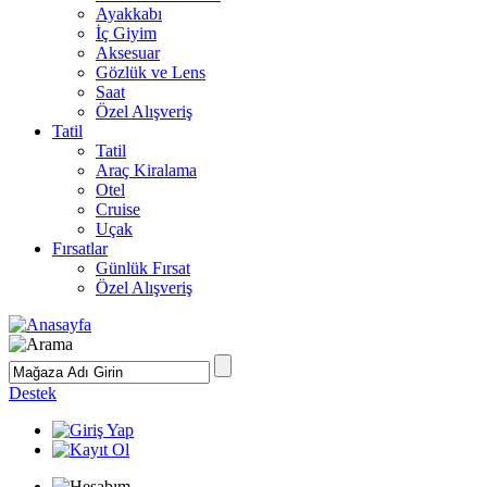
Ayakkabı
İç Giyim
Aksesuar
Gözlük ve Lens
Saat
Özel Alışveriş
Tatil
Tatil
Araç Kiralama
Otel
Cruise
Uçak
Fırsatlar
Günlük Fırsat
Özel Alışveriş
Destek