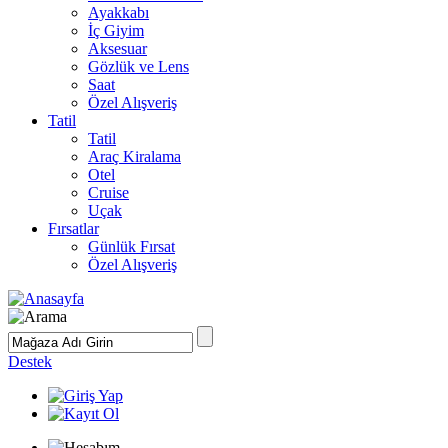
Ayakkabı
İç Giyim
Aksesuar
Gözlük ve Lens
Saat
Özel Alışveriş
Tatil
Tatil
Araç Kiralama
Otel
Cruise
Uçak
Fırsatlar
Günlük Fırsat
Özel Alışveriş
Destek