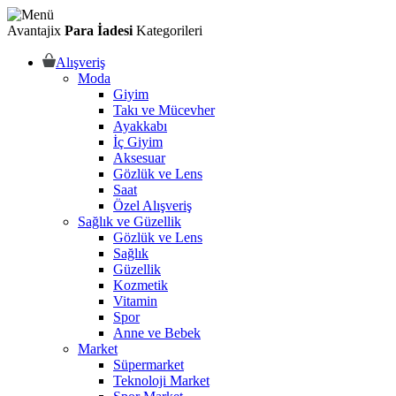
Avantajix
Para İadesi
Kategorileri
Alışveriş
Moda
Giyim
Takı ve Mücevher
Ayakkabı
İç Giyim
Aksesuar
Gözlük ve Lens
Saat
Özel Alışveriş
Sağlık ve Güzellik
Gözlük ve Lens
Sağlık
Güzellik
Kozmetik
Vitamin
Spor
Anne ve Bebek
Market
Süpermarket
Teknoloji Market