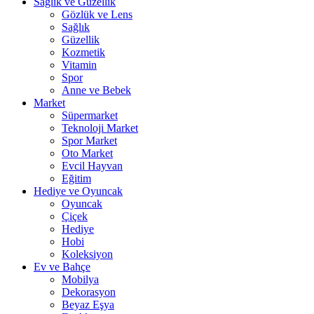
Sağlık ve Güzellik
Gözlük ve Lens
Sağlık
Güzellik
Kozmetik
Vitamin
Spor
Anne ve Bebek
Market
Süpermarket
Teknoloji Market
Spor Market
Oto Market
Evcil Hayvan
Eğitim
Hediye ve Oyuncak
Oyuncak
Çiçek
Hediye
Hobi
Koleksiyon
Ev ve Bahçe
Mobilya
Dekorasyon
Beyaz Eşya