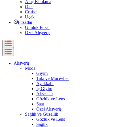
Araç Kiralama
Otel
Cruise
Uçak
Fırsatlar
Günlük Fırsat
Özel Alışveriş
Alışveriş
Moda
Giyim
Takı ve Mücevher
Ayakkabı
İç Giyim
Aksesuar
Gözlük ve Lens
Saat
Özel Alışveriş
Sağlık ve Güzellik
Gözlük ve Lens
Sağlık