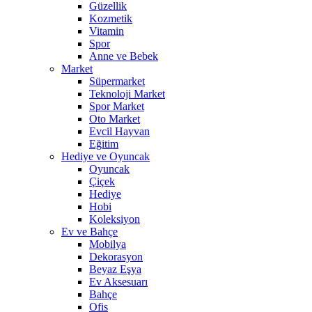
Güzellik
Kozmetik
Vitamin
Spor
Anne ve Bebek
Market
Süpermarket
Teknoloji Market
Spor Market
Oto Market
Evcil Hayvan
Eğitim
Hediye ve Oyuncak
Oyuncak
Çiçek
Hediye
Hobi
Koleksiyon
Ev ve Bahçe
Mobilya
Dekorasyon
Beyaz Eşya
Ev Aksesuarı
Bahçe
Ofis