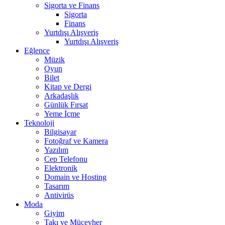
Sigorta ve Finans
Sigorta
Finans
Yurtdışı Alışveriş
Yurtdışı Alışveriş
Eğlence
Müzik
Oyun
Bilet
Kitap ve Dergi
Arkadaşlık
Günlük Fırsat
Yeme İçme
Teknoloji
Bilgisayar
Fotoğraf ve Kamera
Yazılım
Cep Telefonu
Elektronik
Domain ve Hosting
Tasarım
Antivirüs
Moda
Giyim
Takı ve Mücevher