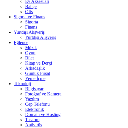
Ev Aksesuarı
Bahçe
Ofis
Sigorta ve Finans
Sigorta
Finans
Yurtdışı Alışveriş
Yurtdışı Alışveriş
Eğlence
Müzik
Oyun
Bilet
Kitap ve Dergi
Arkadaşlık
Günlük Fırsat
Yeme İçme
Teknoloji
Bilgisayar
Fotoğraf ve Kamera
Yazılım
Cep Telefonu
Elektronik
Domain ve Hosting
Tasarım
Antivirüs