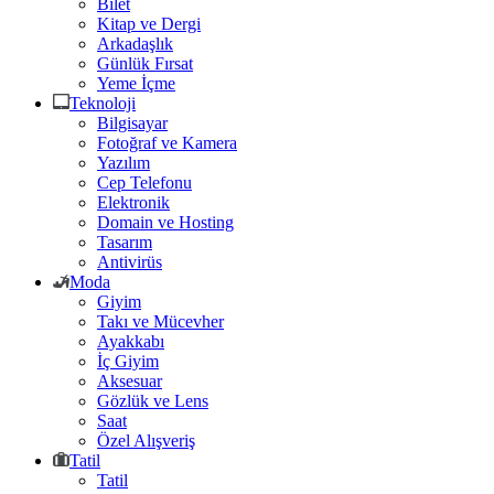
Bilet
Kitap ve Dergi
Arkadaşlık
Günlük Fırsat
Yeme İçme
Teknoloji
Bilgisayar
Fotoğraf ve Kamera
Yazılım
Cep Telefonu
Elektronik
Domain ve Hosting
Tasarım
Antivirüs
Moda
Giyim
Takı ve Mücevher
Ayakkabı
İç Giyim
Aksesuar
Gözlük ve Lens
Saat
Özel Alışveriş
Tatil
Tatil