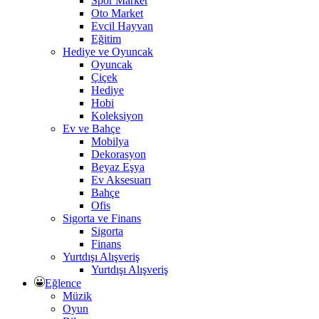
Spor Market
Oto Market
Evcil Hayvan
Eğitim
Hediye ve Oyuncak
Oyuncak
Çiçek
Hediye
Hobi
Koleksiyon
Ev ve Bahçe
Mobilya
Dekorasyon
Beyaz Eşya
Ev Aksesuarı
Bahçe
Ofis
Sigorta ve Finans
Sigorta
Finans
Yurtdışı Alışveriş
Yurtdışı Alışveriş
Eğlence
Müzik
Oyun