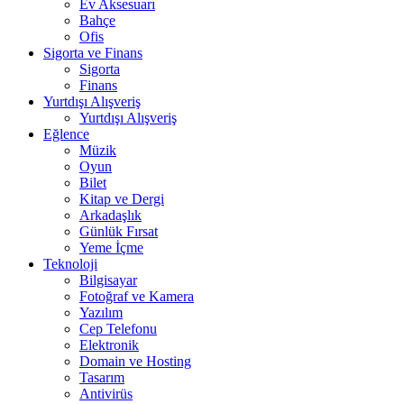
Ev Aksesuarı
Bahçe
Ofis
Sigorta ve Finans
Sigorta
Finans
Yurtdışı Alışveriş
Yurtdışı Alışveriş
Eğlence
Müzik
Oyun
Bilet
Kitap ve Dergi
Arkadaşlık
Günlük Fırsat
Yeme İçme
Teknoloji
Bilgisayar
Fotoğraf ve Kamera
Yazılım
Cep Telefonu
Elektronik
Domain ve Hosting
Tasarım
Antivirüs