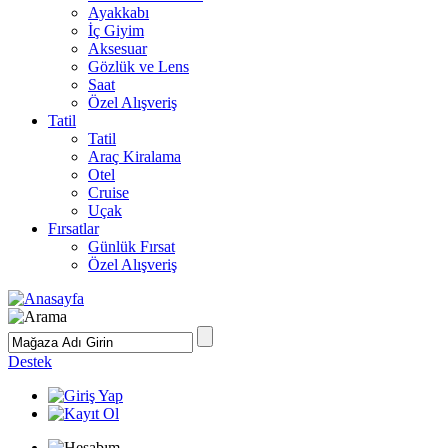
Ayakkabı
İç Giyim
Aksesuar
Gözlük ve Lens
Saat
Özel Alışveriş
Tatil
Tatil
Araç Kiralama
Otel
Cruise
Uçak
Fırsatlar
Günlük Fırsat
Özel Alışveriş
Destek