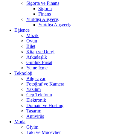
Sigorta ve Finans
Sigorta
Finans
Yurtdışı Alışveriş
Yurtdışı Alışveriş
Eğlence
Müzik
Oyun
Bilet
Kitap ve Dergi
Arkadaşlık
Günlük Fırsat
Yeme İçme
Teknoloji
Bilgisayar
Fotoğraf ve Kamera
Yazılım
Cep Telefonu
Elektronik
Domain ve Hosting
Tasarım
Antivirüs
Moda
Giyim
Takı ve Mücevher