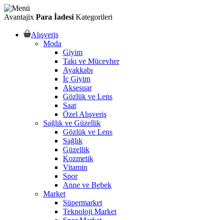
Avantajix
Para İadesi
Kategorileri
Alışveriş
Moda
Giyim
Takı ve Mücevher
Ayakkabı
İç Giyim
Aksesuar
Gözlük ve Lens
Saat
Özel Alışveriş
Sağlık ve Güzellik
Gözlük ve Lens
Sağlık
Güzellik
Kozmetik
Vitamin
Spor
Anne ve Bebek
Market
Süpermarket
Teknoloji Market