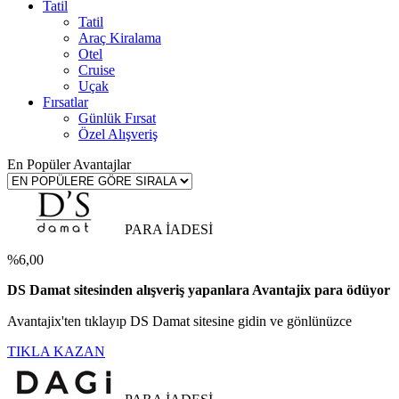
Tatil
Tatil
Araç Kiralama
Otel
Cruise
Uçak
Fırsatlar
Günlük Fırsat
Özel Alışveriş
En Popüler Avantajlar
PARA İADESİ
%6,00
DS Damat sitesinden alışveriş yapanlara Avantajix para ödüyor
Avantajix'ten tıklayıp DS Damat sitesine gidin ve gönlünüzce
TIKLA KAZAN