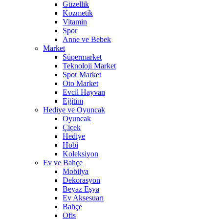
Güzellik
Kozmetik
Vitamin
Spor
Anne ve Bebek
Market
Süpermarket
Teknoloji Market
Spor Market
Oto Market
Evcil Hayvan
Eğitim
Hediye ve Oyuncak
Oyuncak
Çiçek
Hediye
Hobi
Koleksiyon
Ev ve Bahçe
Mobilya
Dekorasyon
Beyaz Eşya
Ev Aksesuarı
Bahçe
Ofis