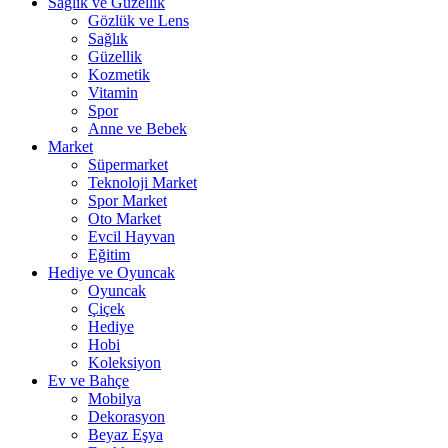
Sağlık ve Güzellik
Gözlük ve Lens
Sağlık
Güzellik
Kozmetik
Vitamin
Spor
Anne ve Bebek
Market
Süpermarket
Teknoloji Market
Spor Market
Oto Market
Evcil Hayvan
Eğitim
Hediye ve Oyuncak
Oyuncak
Çiçek
Hediye
Hobi
Koleksiyon
Ev ve Bahçe
Mobilya
Dekorasyon
Beyaz Eşya