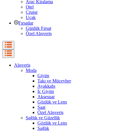
Araç Kiralama
Otel
Cruise
Uçak
Fırsatlar
Günlük Fırsat
Özel Alışveriş
Alışveriş
Moda
Giyim
Takı ve Mücevher
Ayakkabı
İç Giyim
Aksesuar
Gözlük ve Lens
Saat
Özel Alışveriş
Sağlık ve Güzellik
Gözlük ve Lens
Sağlık