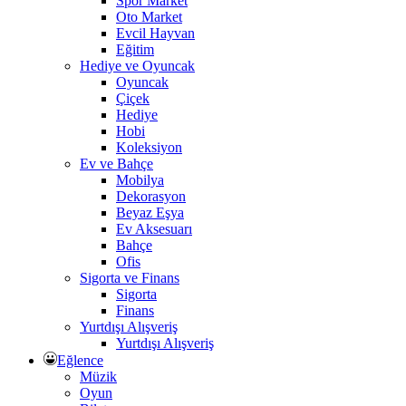
Spor Market
Oto Market
Evcil Hayvan
Eğitim
Hediye ve Oyuncak
Oyuncak
Çiçek
Hediye
Hobi
Koleksiyon
Ev ve Bahçe
Mobilya
Dekorasyon
Beyaz Eşya
Ev Aksesuarı
Bahçe
Ofis
Sigorta ve Finans
Sigorta
Finans
Yurtdışı Alışveriş
Yurtdışı Alışveriş
Eğlence
Müzik
Oyun