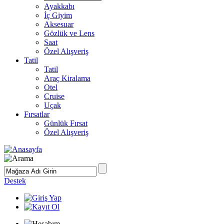
Ayakkabı
İç Giyim
Aksesuar
Gözlük ve Lens
Saat
Özel Alışveriş
Tatil
Tatil
Araç Kiralama
Otel
Cruise
Uçak
Fırsatlar
Günlük Fırsat
Özel Alışveriş
Destek