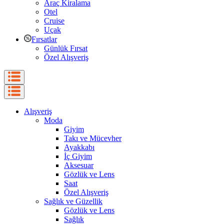
Araç Kiralama
Otel
Cruise
Uçak
Fırsatlar
Günlük Fırsat
Özel Alışveriş
Alışveriş
Moda
Giyim
Takı ve Mücevher
Ayakkabı
İç Giyim
Aksesuar
Gözlük ve Lens
Saat
Özel Alışveriş
Sağlık ve Güzellik
Gözlük ve Lens
Sağlık