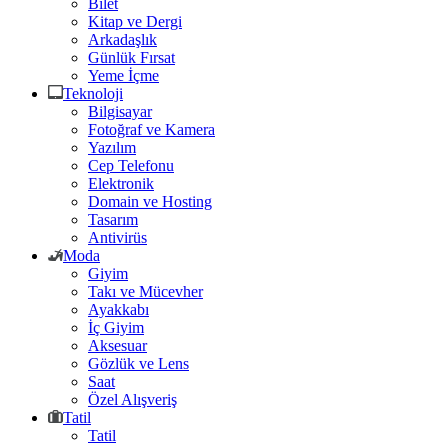
Bilet
Kitap ve Dergi
Arkadaşlık
Günlük Fırsat
Yeme İçme
Teknoloji
Bilgisayar
Fotoğraf ve Kamera
Yazılım
Cep Telefonu
Elektronik
Domain ve Hosting
Tasarım
Antivirüs
Moda
Giyim
Takı ve Mücevher
Ayakkabı
İç Giyim
Aksesuar
Gözlük ve Lens
Saat
Özel Alışveriş
Tatil
Tatil