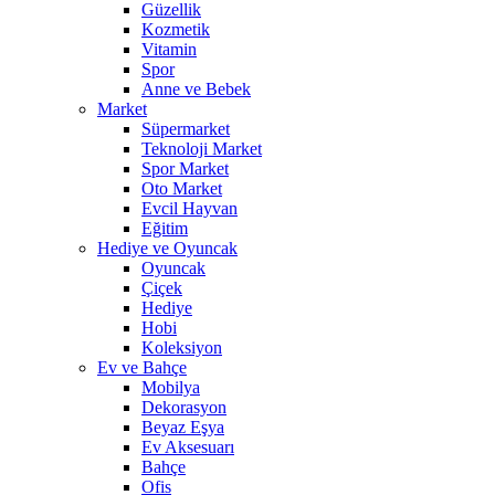
Güzellik
Kozmetik
Vitamin
Spor
Anne ve Bebek
Market
Süpermarket
Teknoloji Market
Spor Market
Oto Market
Evcil Hayvan
Eğitim
Hediye ve Oyuncak
Oyuncak
Çiçek
Hediye
Hobi
Koleksiyon
Ev ve Bahçe
Mobilya
Dekorasyon
Beyaz Eşya
Ev Aksesuarı
Bahçe
Ofis