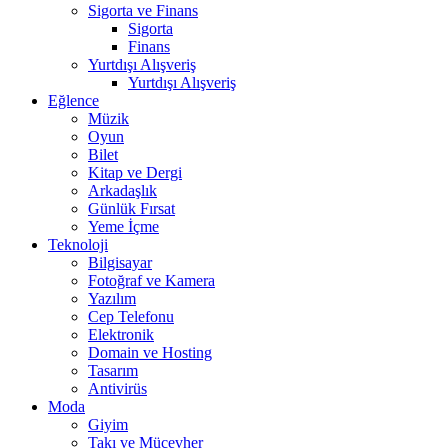
Sigorta ve Finans
Sigorta
Finans
Yurtdışı Alışveriş
Yurtdışı Alışveriş
Eğlence
Müzik
Oyun
Bilet
Kitap ve Dergi
Arkadaşlık
Günlük Fırsat
Yeme İçme
Teknoloji
Bilgisayar
Fotoğraf ve Kamera
Yazılım
Cep Telefonu
Elektronik
Domain ve Hosting
Tasarım
Antivirüs
Moda
Giyim
Takı ve Mücevher