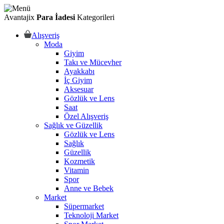
Avantajix
Para İadesi
Kategorileri
Alışveriş
Moda
Giyim
Takı ve Mücevher
Ayakkabı
İç Giyim
Aksesuar
Gözlük ve Lens
Saat
Özel Alışveriş
Sağlık ve Güzellik
Gözlük ve Lens
Sağlık
Güzellik
Kozmetik
Vitamin
Spor
Anne ve Bebek
Market
Süpermarket
Teknoloji Market