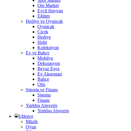
Spor Market
Oto Market
Evcil Hayvan
Eğitim
Hediye ve Oyuncak
Oyuncak
Çiçek
Hediye
Hobi
Koleksiyon
Ev ve Bahçe
Mobilya
Dekorasyon
Beyaz Eşya
Ev Aksesuarı
Bahçe
Ofis
Sigorta ve Finans
Sigorta
Finans
Yurtdışı Alışveriş
Yurtdışı Alışveriş
Eğlence
Müzik
Oyun