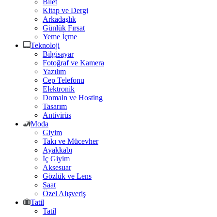
Bilet
Kitap ve Dergi
Arkadaşlık
Günlük Fırsat
Yeme İçme
Teknoloji
Bilgisayar
Fotoğraf ve Kamera
Yazılım
Cep Telefonu
Elektronik
Domain ve Hosting
Tasarım
Antivirüs
Moda
Giyim
Takı ve Mücevher
Ayakkabı
İç Giyim
Aksesuar
Gözlük ve Lens
Saat
Özel Alışveriş
Tatil
Tatil