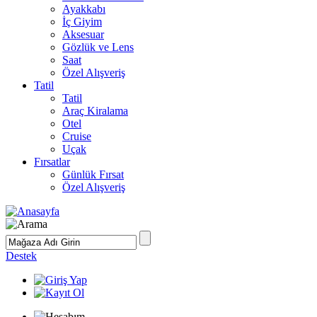
Ayakkabı
İç Giyim
Aksesuar
Gözlük ve Lens
Saat
Özel Alışveriş
Tatil
Tatil
Araç Kiralama
Otel
Cruise
Uçak
Fırsatlar
Günlük Fırsat
Özel Alışveriş
Destek