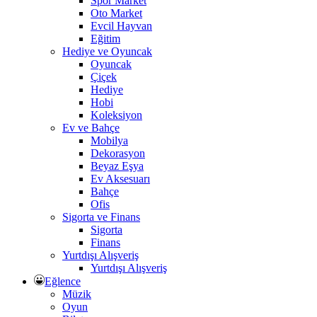
Spor Market
Oto Market
Evcil Hayvan
Eğitim
Hediye ve Oyuncak
Oyuncak
Çiçek
Hediye
Hobi
Koleksiyon
Ev ve Bahçe
Mobilya
Dekorasyon
Beyaz Eşya
Ev Aksesuarı
Bahçe
Ofis
Sigorta ve Finans
Sigorta
Finans
Yurtdışı Alışveriş
Yurtdışı Alışveriş
Eğlence
Müzik
Oyun