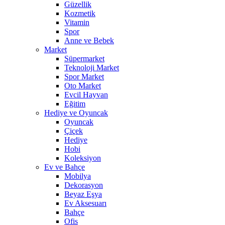
Güzellik
Kozmetik
Vitamin
Spor
Anne ve Bebek
Market
Süpermarket
Teknoloji Market
Spor Market
Oto Market
Evcil Hayvan
Eğitim
Hediye ve Oyuncak
Oyuncak
Çiçek
Hediye
Hobi
Koleksiyon
Ev ve Bahçe
Mobilya
Dekorasyon
Beyaz Eşya
Ev Aksesuarı
Bahçe
Ofis