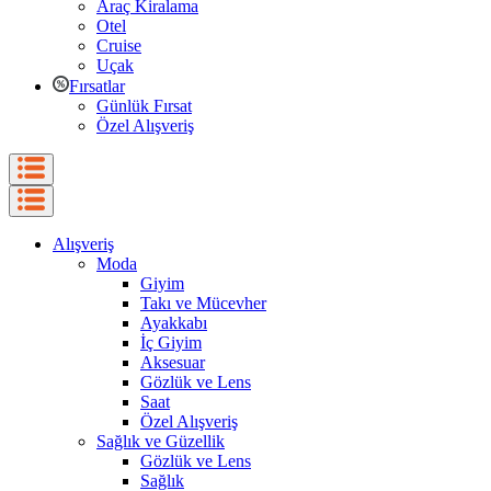
Araç Kiralama
Otel
Cruise
Uçak
Fırsatlar
Günlük Fırsat
Özel Alışveriş
Alışveriş
Moda
Giyim
Takı ve Mücevher
Ayakkabı
İç Giyim
Aksesuar
Gözlük ve Lens
Saat
Özel Alışveriş
Sağlık ve Güzellik
Gözlük ve Lens
Sağlık