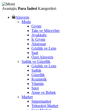
Avantajix
Para İadesi
Kategorileri
Alışveriş
Moda
Giyim
Takı ve Mücevher
Ayakkabı
İç Giyim
Aksesuar
Gözlük ve Lens
Saat
Özel Alışveriş
Sağlık ve Güzellik
Gözlük ve Lens
Sağlık
Güzellik
Kozmetik
Vitamin
Spor
Anne ve Bebek
Market
Süpermarket
Teknoloji Market