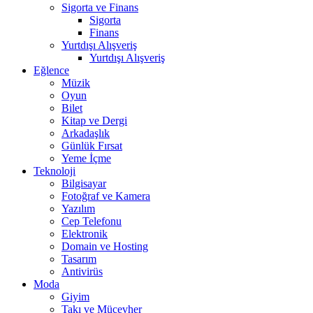
Sigorta ve Finans
Sigorta
Finans
Yurtdışı Alışveriş
Yurtdışı Alışveriş
Eğlence
Müzik
Oyun
Bilet
Kitap ve Dergi
Arkadaşlık
Günlük Fırsat
Yeme İçme
Teknoloji
Bilgisayar
Fotoğraf ve Kamera
Yazılım
Cep Telefonu
Elektronik
Domain ve Hosting
Tasarım
Antivirüs
Moda
Giyim
Takı ve Mücevher