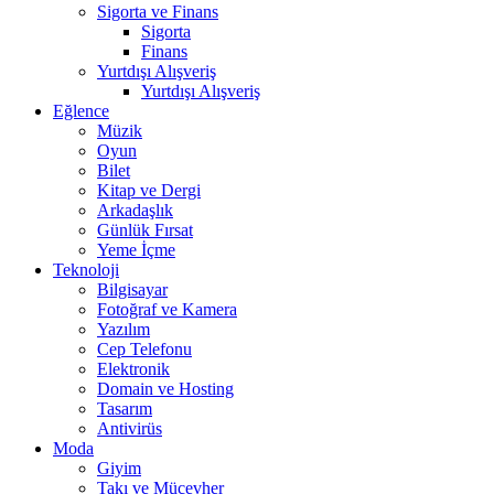
Sigorta ve Finans
Sigorta
Finans
Yurtdışı Alışveriş
Yurtdışı Alışveriş
Eğlence
Müzik
Oyun
Bilet
Kitap ve Dergi
Arkadaşlık
Günlük Fırsat
Yeme İçme
Teknoloji
Bilgisayar
Fotoğraf ve Kamera
Yazılım
Cep Telefonu
Elektronik
Domain ve Hosting
Tasarım
Antivirüs
Moda
Giyim
Takı ve Mücevher