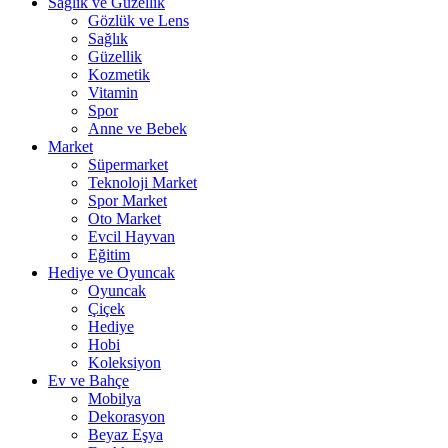
Sağlık ve Güzellik
Gözlük ve Lens
Sağlık
Güzellik
Kozmetik
Vitamin
Spor
Anne ve Bebek
Market
Süpermarket
Teknoloji Market
Spor Market
Oto Market
Evcil Hayvan
Eğitim
Hediye ve Oyuncak
Oyuncak
Çiçek
Hediye
Hobi
Koleksiyon
Ev ve Bahçe
Mobilya
Dekorasyon
Beyaz Eşya