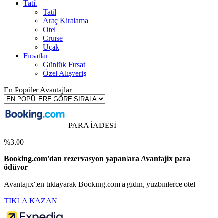
Tatil
Tatil
Araç Kiralama
Otel
Cruise
Uçak
Fırsatlar
Günlük Fırsat
Özel Alışveriş
En Popüler Avantajlar
PARA İADESİ
%3,00
Booking.com'dan rezervasyon yapanlara Avantajix para
ödüyor
Avantajix'ten tıklayarak Booking.com'a gidin, yüzbinlerce otel
TIKLA KAZAN