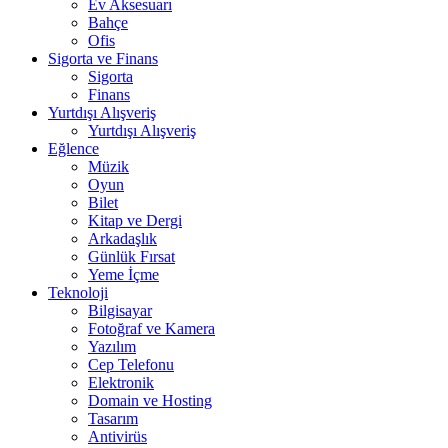
Ev Aksesuarı
Bahçe
Ofis
Sigorta ve Finans
Sigorta
Finans
Yurtdışı Alışveriş
Yurtdışı Alışveriş
Eğlence
Müzik
Oyun
Bilet
Kitap ve Dergi
Arkadaşlık
Günlük Fırsat
Yeme İçme
Teknoloji
Bilgisayar
Fotoğraf ve Kamera
Yazılım
Cep Telefonu
Elektronik
Domain ve Hosting
Tasarım
Antivirüs