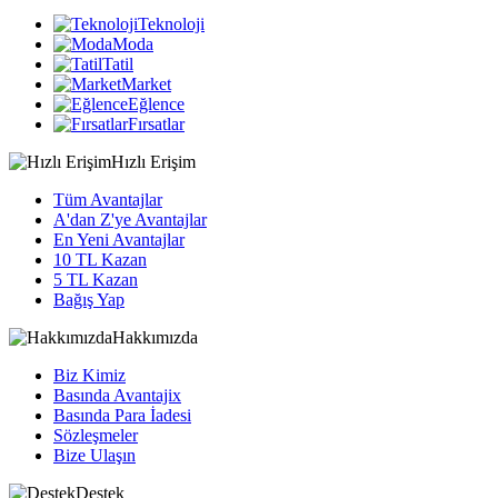
Teknoloji
Moda
Tatil
Market
Eğlence
Fırsatlar
Hızlı Erişim
Tüm Avantajlar
A'dan Z'ye Avantajlar
En Yeni Avantajlar
10 TL Kazan
5 TL Kazan
Bağış Yap
Hakkımızda
Biz Kimiz
Basında Avantajix
Basında Para İadesi
Sözleşmeler
Bize Ulaşın
Destek