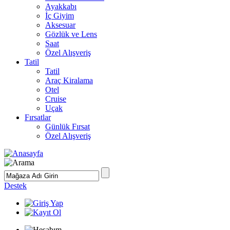
Ayakkabı
İç Giyim
Aksesuar
Gözlük ve Lens
Saat
Özel Alışveriş
Tatil
Tatil
Araç Kiralama
Otel
Cruise
Uçak
Fırsatlar
Günlük Fırsat
Özel Alışveriş
Destek