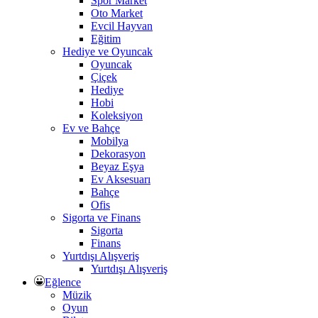
Spor Market
Oto Market
Evcil Hayvan
Eğitim
Hediye ve Oyuncak
Oyuncak
Çiçek
Hediye
Hobi
Koleksiyon
Ev ve Bahçe
Mobilya
Dekorasyon
Beyaz Eşya
Ev Aksesuarı
Bahçe
Ofis
Sigorta ve Finans
Sigorta
Finans
Yurtdışı Alışveriş
Yurtdışı Alışveriş
Eğlence
Müzik
Oyun