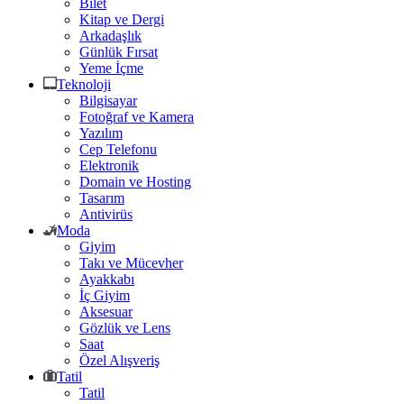
Bilet
Kitap ve Dergi
Arkadaşlık
Günlük Fırsat
Yeme İçme
Teknoloji
Bilgisayar
Fotoğraf ve Kamera
Yazılım
Cep Telefonu
Elektronik
Domain ve Hosting
Tasarım
Antivirüs
Moda
Giyim
Takı ve Mücevher
Ayakkabı
İç Giyim
Aksesuar
Gözlük ve Lens
Saat
Özel Alışveriş
Tatil
Tatil