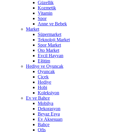
Güzellik
Kozmetik
Vitamin
Spor
Anne ve Bebek
Market
Süpermarket
Teknoloji Market
Spor Market
Oto Market
Evcil Hayvan
Eğitim
Hediye ve Oyuncak
Oyuncak
Çiçek
Hediye
Hobi
Koleksiyon
Ev ve Bahçe
Mobilya
Dekorasyon
Beyaz Eşya
Ev Aksesuarı
Bahçe
Ofis