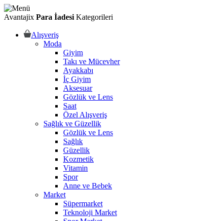
Avantajix
Para İadesi
Kategorileri
Alışveriş
Moda
Giyim
Takı ve Mücevher
Ayakkabı
İç Giyim
Aksesuar
Gözlük ve Lens
Saat
Özel Alışveriş
Sağlık ve Güzellik
Gözlük ve Lens
Sağlık
Güzellik
Kozmetik
Vitamin
Spor
Anne ve Bebek
Market
Süpermarket
Teknoloji Market