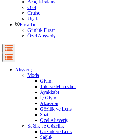
Araç Kiralama
Otel
Cruise
Uçak
Fırsatlar
Günlük Fırsat
Özel Alışveriş
Alışveriş
Moda
Giyim
Takı ve Mücevher
Ayakkabı
İç Giyim
Aksesuar
Gözlük ve Lens
Saat
Özel Alışveriş
Sağlık ve Güzellik
Gözlük ve Lens
Sağlık