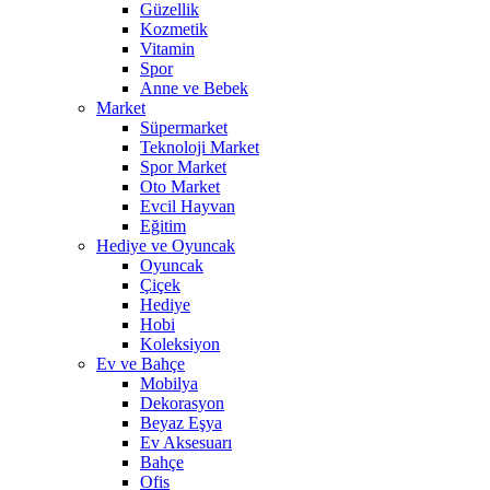
Güzellik
Kozmetik
Vitamin
Spor
Anne ve Bebek
Market
Süpermarket
Teknoloji Market
Spor Market
Oto Market
Evcil Hayvan
Eğitim
Hediye ve Oyuncak
Oyuncak
Çiçek
Hediye
Hobi
Koleksiyon
Ev ve Bahçe
Mobilya
Dekorasyon
Beyaz Eşya
Ev Aksesuarı
Bahçe
Ofis