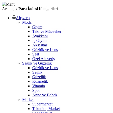
Avantajix
Para İadesi
Kategorileri
Alışveriş
Moda
Giyim
Takı ve Mücevher
Ayakkabı
İç Giyim
Aksesuar
Gözlük ve Lens
Saat
Özel Alışveriş
Sağlık ve Güzellik
Gözlük ve Lens
Sağlık
Güzellik
Kozmetik
Vitamin
Spor
Anne ve Bebek
Market
Süpermarket
Teknoloji Market