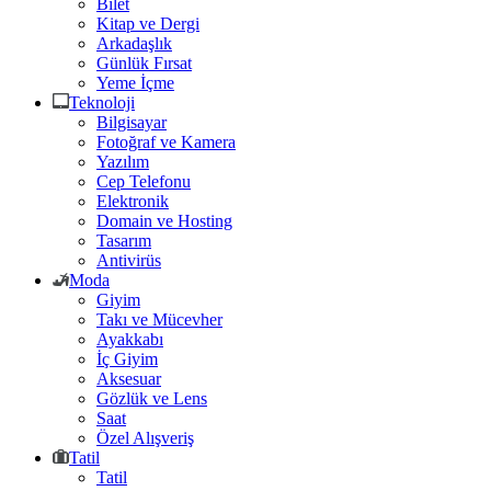
Bilet
Kitap ve Dergi
Arkadaşlık
Günlük Fırsat
Yeme İçme
Teknoloji
Bilgisayar
Fotoğraf ve Kamera
Yazılım
Cep Telefonu
Elektronik
Domain ve Hosting
Tasarım
Antivirüs
Moda
Giyim
Takı ve Mücevher
Ayakkabı
İç Giyim
Aksesuar
Gözlük ve Lens
Saat
Özel Alışveriş
Tatil
Tatil