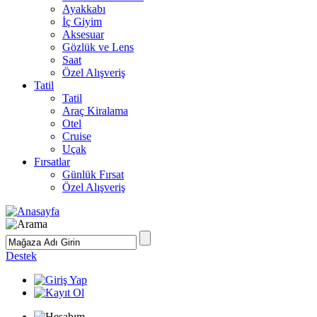
Ayakkabı
İç Giyim
Aksesuar
Gözlük ve Lens
Saat
Özel Alışveriş
Tatil
Tatil
Araç Kiralama
Otel
Cruise
Uçak
Fırsatlar
Günlük Fırsat
Özel Alışveriş
Destek