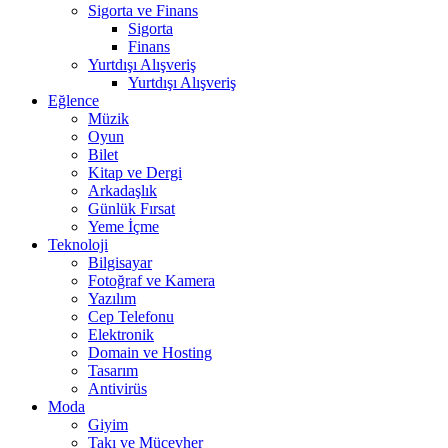
Sigorta ve Finans
Sigorta
Finans
Yurtdışı Alışveriş
Yurtdışı Alışveriş
Eğlence
Müzik
Oyun
Bilet
Kitap ve Dergi
Arkadaşlık
Günlük Fırsat
Yeme İçme
Teknoloji
Bilgisayar
Fotoğraf ve Kamera
Yazılım
Cep Telefonu
Elektronik
Domain ve Hosting
Tasarım
Antivirüs
Moda
Giyim
Takı ve Mücevher