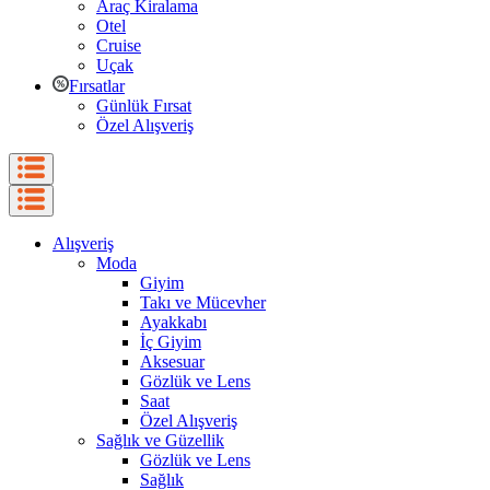
Araç Kiralama
Otel
Cruise
Uçak
Fırsatlar
Günlük Fırsat
Özel Alışveriş
Alışveriş
Moda
Giyim
Takı ve Mücevher
Ayakkabı
İç Giyim
Aksesuar
Gözlük ve Lens
Saat
Özel Alışveriş
Sağlık ve Güzellik
Gözlük ve Lens
Sağlık