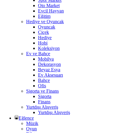
Spor Market
Oto Market
Evcil Hayvan
Eğitim
Hediye ve Oyuncak
Oyuncak
Çiçek
Hediye
Hobi
Koleksiyon
Ev ve Bahçe
Mobilya
Dekorasyon
Beyaz Eşya
Ev Aksesuarı
Bahçe
Ofis
Sigorta ve Finans
Sigorta
Finans
Yurtdışı Alışveriş
Yurtdışı Alışveriş
Eğlence
Müzik
Oyun