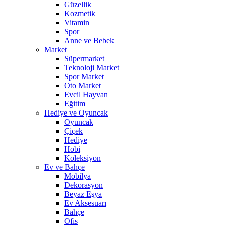
Güzellik
Kozmetik
Vitamin
Spor
Anne ve Bebek
Market
Süpermarket
Teknoloji Market
Spor Market
Oto Market
Evcil Hayvan
Eğitim
Hediye ve Oyuncak
Oyuncak
Çiçek
Hediye
Hobi
Koleksiyon
Ev ve Bahçe
Mobilya
Dekorasyon
Beyaz Eşya
Ev Aksesuarı
Bahçe
Ofis