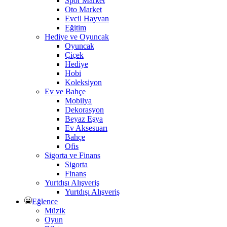
Spor Market
Oto Market
Evcil Hayvan
Eğitim
Hediye ve Oyuncak
Oyuncak
Çiçek
Hediye
Hobi
Koleksiyon
Ev ve Bahçe
Mobilya
Dekorasyon
Beyaz Eşya
Ev Aksesuarı
Bahçe
Ofis
Sigorta ve Finans
Sigorta
Finans
Yurtdışı Alışveriş
Yurtdışı Alışveriş
Eğlence
Müzik
Oyun