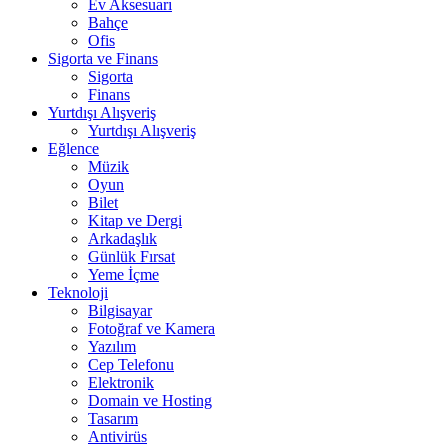
Ev Aksesuarı
Bahçe
Ofis
Sigorta ve Finans
Sigorta
Finans
Yurtdışı Alışveriş
Yurtdışı Alışveriş
Eğlence
Müzik
Oyun
Bilet
Kitap ve Dergi
Arkadaşlık
Günlük Fırsat
Yeme İçme
Teknoloji
Bilgisayar
Fotoğraf ve Kamera
Yazılım
Cep Telefonu
Elektronik
Domain ve Hosting
Tasarım
Antivirüs