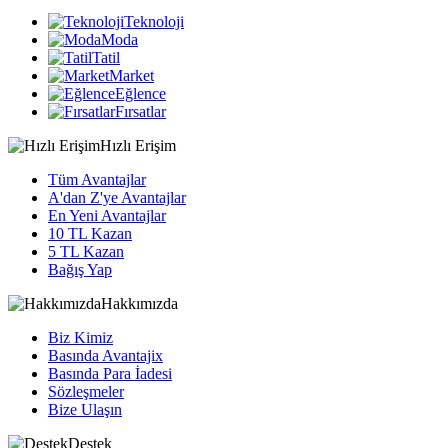
Teknoloji
Moda
Tatil
Market
Eğlence
Fırsatlar
Hızlı Erişim
Tüm Avantajlar
A'dan Z'ye Avantajlar
En Yeni Avantajlar
10 TL Kazan
5 TL Kazan
Bağış Yap
Hakkımızda
Biz Kimiz
Basında Avantajix
Basında Para İadesi
Sözleşmeler
Bize Ulaşın
Destek