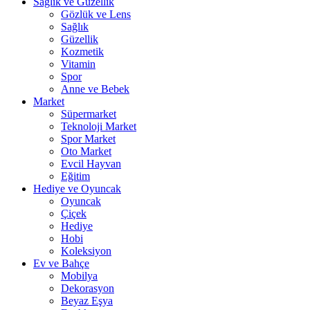
Sağlık ve Güzellik
Gözlük ve Lens
Sağlık
Güzellik
Kozmetik
Vitamin
Spor
Anne ve Bebek
Market
Süpermarket
Teknoloji Market
Spor Market
Oto Market
Evcil Hayvan
Eğitim
Hediye ve Oyuncak
Oyuncak
Çiçek
Hediye
Hobi
Koleksiyon
Ev ve Bahçe
Mobilya
Dekorasyon
Beyaz Eşya