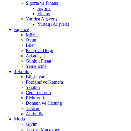
Sigorta ve Finans
Sigorta
Finans
Yurtdışı Alışveriş
Yurtdışı Alışveriş
Eğlence
Müzik
Oyun
Bilet
Kitap ve Dergi
Arkadaşlık
Günlük Fırsat
Yeme İçme
Teknoloji
Bilgisayar
Fotoğraf ve Kamera
Yazılım
Cep Telefonu
Elektronik
Domain ve Hosting
Tasarım
Antivirüs
Moda
Giyim
Takı ve Mücevher