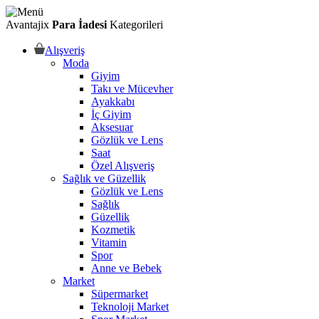
Avantajix
Para İadesi
Kategorileri
Alışveriş
Moda
Giyim
Takı ve Mücevher
Ayakkabı
İç Giyim
Aksesuar
Gözlük ve Lens
Saat
Özel Alışveriş
Sağlık ve Güzellik
Gözlük ve Lens
Sağlık
Güzellik
Kozmetik
Vitamin
Spor
Anne ve Bebek
Market
Süpermarket
Teknoloji Market