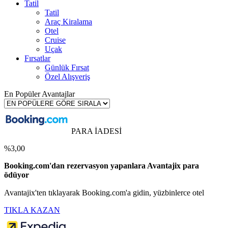
Tatil
Tatil
Araç Kiralama
Otel
Cruise
Uçak
Fırsatlar
Günlük Fırsat
Özel Alışveriş
En Popüler Avantajlar
PARA İADESİ
%3,00
Booking.com'dan rezervasyon yapanlara Avantajix para
ödüyor
Avantajix'ten tıklayarak Booking.com'a gidin, yüzbinlerce otel
TIKLA KAZAN