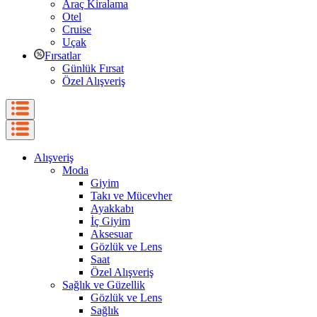
Araç Kiralama
Otel
Cruise
Uçak
Fırsatlar
Günlük Fırsat
Özel Alışveriş
Alışveriş
Moda
Giyim
Takı ve Mücevher
Ayakkabı
İç Giyim
Aksesuar
Gözlük ve Lens
Saat
Özel Alışveriş
Sağlık ve Güzellik
Gözlük ve Lens
Sağlık