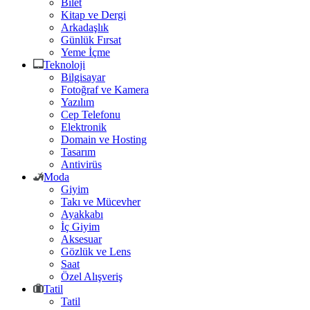
Bilet
Kitap ve Dergi
Arkadaşlık
Günlük Fırsat
Yeme İçme
Teknoloji
Bilgisayar
Fotoğraf ve Kamera
Yazılım
Cep Telefonu
Elektronik
Domain ve Hosting
Tasarım
Antivirüs
Moda
Giyim
Takı ve Mücevher
Ayakkabı
İç Giyim
Aksesuar
Gözlük ve Lens
Saat
Özel Alışveriş
Tatil
Tatil