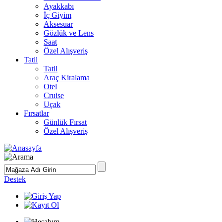
Ayakkabı
İç Giyim
Aksesuar
Gözlük ve Lens
Saat
Özel Alışveriş
Tatil
Tatil
Araç Kiralama
Otel
Cruise
Uçak
Fırsatlar
Günlük Fırsat
Özel Alışveriş
Destek