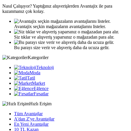
Nasıl
Çalışıyor?
Yaptığınız alışverişlerden Avantajix ile para
kazanmanız çok kolay.
Avantajix seçkin mağazaların avantajlarını listeler.
Siz tıklar ve alışveriş yaparsınız o mağazadan para alır.
Bu parayı size verir ve alışveriş daha da ucuza gelir.
Kategoriler
Teknoloji
Moda
Tatil
Market
Eğlence
Fırsatlar
Hızlı Erişim
Tüm Avantajlar
A'dan Z'ye Avantajlar
En Yeni Avantajlar
10 TL Kazan