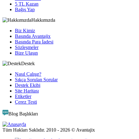
5 TL Kazan
Bağış Yap
Hakkımızda
Biz Kimiz
Basında Avantajix
Basında Para İadesi
Sözleşmeler
Bize Ulaşın
Destek
Nasıl Çalışır?
Sıkça Sorulan Sorular
Destek Ekibi
Site Haritası
Etiketler
Çerez Testi
Blog Başlıkları
Tüm Hakları Saklıdır. 2010 -
2026
© Avantajix