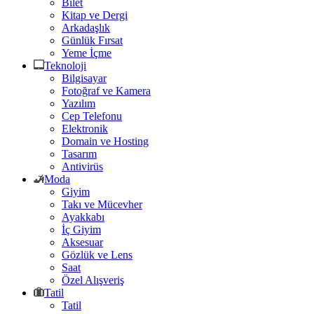
Bilet
Kitap ve Dergi
Arkadaşlık
Günlük Fırsat
Yeme İçme
Teknoloji
Bilgisayar
Fotoğraf ve Kamera
Yazılım
Cep Telefonu
Elektronik
Domain ve Hosting
Tasarım
Antivirüs
Moda
Giyim
Takı ve Mücevher
Ayakkabı
İç Giyim
Aksesuar
Gözlük ve Lens
Saat
Özel Alışveriş
Tatil
Tatil