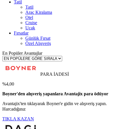
Tatil
Tatil
Araç Kiralama
Otel
Cruise
Uçak
Fırsatlar
Günlük Fırsat
Özel Alışveriş
En Popüler Avantajlar
PARA İADESİ
%4,00
Boyner'den alışveriş yapanlara Avantajix para ödüyor
Avantajix'ten tıklayarak Boyner'e gidin ve alışveriş yapın.
Harcadığınız
TIKLA KAZAN