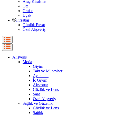
Araç Kiralama
Otel
Cruise
Uçak
Fırsatlar
Günlük Fırsat
Özel Alışveriş
Alışveriş
Moda
Giyim
Takı ve Mücevher
Ayakkabı
İç Giyim
Aksesuar
Gözlük ve Lens
Saat
Özel Alışveriş
Sağlık ve Güzellik
Gözlük ve Lens
Sağlık