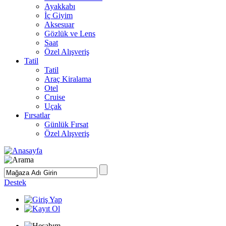
Ayakkabı
İç Giyim
Aksesuar
Gözlük ve Lens
Saat
Özel Alışveriş
Tatil
Tatil
Araç Kiralama
Otel
Cruise
Uçak
Fırsatlar
Günlük Fırsat
Özel Alışveriş
Destek