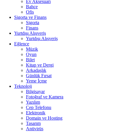
Ev Aksesuarı
Bahçe
Ofis
Sigorta ve Finans
Sigorta
Finans
Yurtdışı Alışveriş
Yurtdışı Alışveriş
Eğlence
Müzik
Oyun
Bilet
Kitap ve Dergi
Arkadaşlık
Günlük Fırsat
Yeme İçme
Teknoloji
Bilgisayar
Fotoğraf ve Kamera
Yazılım
Cep Telefonu
Elektronik
Domain ve Hosting
Tasarım
Antivirüs