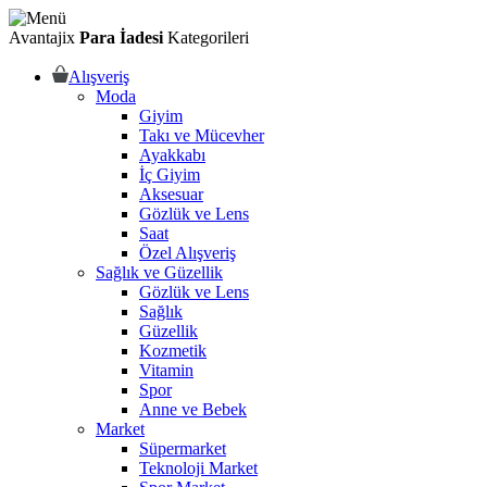
Avantajix
Para İadesi
Kategorileri
Alışveriş
Moda
Giyim
Takı ve Mücevher
Ayakkabı
İç Giyim
Aksesuar
Gözlük ve Lens
Saat
Özel Alışveriş
Sağlık ve Güzellik
Gözlük ve Lens
Sağlık
Güzellik
Kozmetik
Vitamin
Spor
Anne ve Bebek
Market
Süpermarket
Teknoloji Market