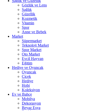
Sağlık ve Güzellik
Gözlük ve Lens
Sağlık
Güzellik
Kozmetik
Vitamin
Spor
Anne ve Bebek
Market
Süpermarket
Teknoloji Market
Spor Market
Oto Market
Evcil Hayvan
Eğitim
Hediye ve Oyuncak
Oyuncak
Çiçek
Hediye
Hobi
Koleksiyon
Ev ve Bahçe
Mobilya
Dekorasyon
Beyaz Eşya