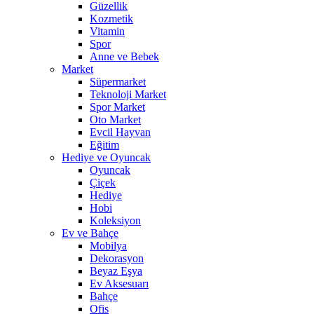
Güzellik
Kozmetik
Vitamin
Spor
Anne ve Bebek
Market
Süpermarket
Teknoloji Market
Spor Market
Oto Market
Evcil Hayvan
Eğitim
Hediye ve Oyuncak
Oyuncak
Çiçek
Hediye
Hobi
Koleksiyon
Ev ve Bahçe
Mobilya
Dekorasyon
Beyaz Eşya
Ev Aksesuarı
Bahçe
Ofis