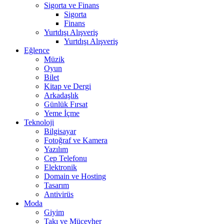
Sigorta ve Finans
Sigorta
Finans
Yurtdışı Alışveriş
Yurtdışı Alışveriş
Eğlence
Müzik
Oyun
Bilet
Kitap ve Dergi
Arkadaşlık
Günlük Fırsat
Yeme İçme
Teknoloji
Bilgisayar
Fotoğraf ve Kamera
Yazılım
Cep Telefonu
Elektronik
Domain ve Hosting
Tasarım
Antivirüs
Moda
Giyim
Takı ve Mücevher