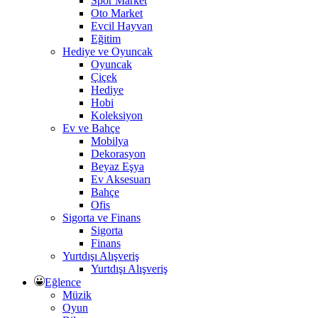
Spor Market
Oto Market
Evcil Hayvan
Eğitim
Hediye ve Oyuncak
Oyuncak
Çiçek
Hediye
Hobi
Koleksiyon
Ev ve Bahçe
Mobilya
Dekorasyon
Beyaz Eşya
Ev Aksesuarı
Bahçe
Ofis
Sigorta ve Finans
Sigorta
Finans
Yurtdışı Alışveriş
Yurtdışı Alışveriş
Eğlence
Müzik
Oyun