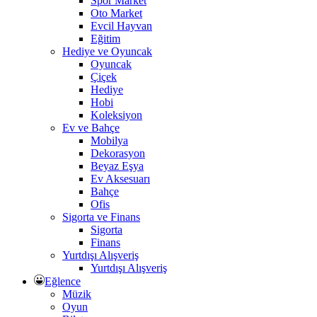
Spor Market
Oto Market
Evcil Hayvan
Eğitim
Hediye ve Oyuncak
Oyuncak
Çiçek
Hediye
Hobi
Koleksiyon
Ev ve Bahçe
Mobilya
Dekorasyon
Beyaz Eşya
Ev Aksesuarı
Bahçe
Ofis
Sigorta ve Finans
Sigorta
Finans
Yurtdışı Alışveriş
Yurtdışı Alışveriş
Eğlence
Müzik
Oyun