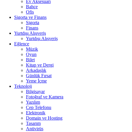
Ev Aksesuarı
Bahçe
Ofis
Sigorta ve Finans
Sigorta
Finans
Yurtdışı Alışveriş
Yurtdışı Alışveriş
Eğlence
Müzik
Oyun
Bilet
Kitap ve Dergi
Arkadaşlık
Günlük Fırsat
Yeme İçme
Teknoloji
Bilgisayar
Fotoğraf ve Kamera
Yazılım
Cep Telefonu
Elektronik
Domain ve Hosting
Tasarım
Antivirüs