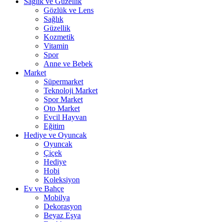
Sağlık ve Güzellik
Gözlük ve Lens
Sağlık
Güzellik
Kozmetik
Vitamin
Spor
Anne ve Bebek
Market
Süpermarket
Teknoloji Market
Spor Market
Oto Market
Evcil Hayvan
Eğitim
Hediye ve Oyuncak
Oyuncak
Çiçek
Hediye
Hobi
Koleksiyon
Ev ve Bahçe
Mobilya
Dekorasyon
Beyaz Eşya