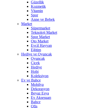
Güzellik
Kozmetik
Vitamin
Spor
Anne ve Bebek
Market
Süpermarket
Teknoloji Market
Spor Market
Oto Market
Evcil Hayvan
Eğitim
Hediye ve Oyuncak
Oyuncak
Çiçek
Hediye
Hobi
Koleksiyon
Ev ve Bahçe
Mobilya
Dekorasyon
Beyaz Eşya
Ev Aksesuarı
Bahçe
Ofis