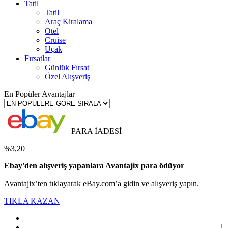
Tatil
Tatil
Araç Kiralama
Otel
Cruise
Uçak
Fırsatlar
Günlük Fırsat
Özel Alışveriş
En Popüler Avantajlar
PARA İADESİ
%3,20
Ebay'den alışveriş yapanlara Avantajix para ödüyor
Avantajix’ten tıklayarak eBay.com’a gidin ve alışveriş yapın.
TIKLA KAZAN
1