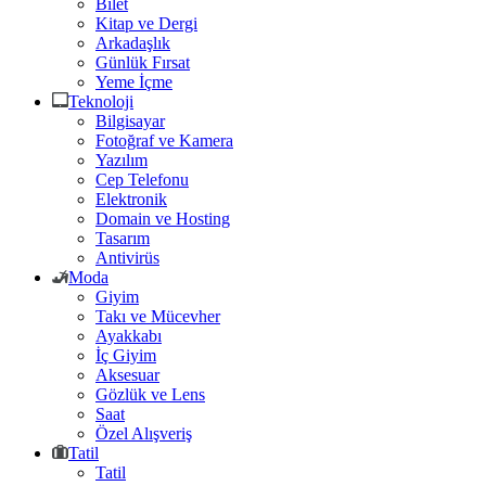
Bilet
Kitap ve Dergi
Arkadaşlık
Günlük Fırsat
Yeme İçme
Teknoloji
Bilgisayar
Fotoğraf ve Kamera
Yazılım
Cep Telefonu
Elektronik
Domain ve Hosting
Tasarım
Antivirüs
Moda
Giyim
Takı ve Mücevher
Ayakkabı
İç Giyim
Aksesuar
Gözlük ve Lens
Saat
Özel Alışveriş
Tatil
Tatil