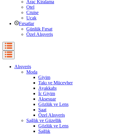
Araç Kiralama
Otel
Cruise
Uçak
Fırsatlar
Günlük Fırsat
Özel Alışveriş
Alışveriş
Moda
Giyim
Takı ve Mücevher
Ayakkabı
İç Giyim
Aksesuar
Gözlük ve Lens
Saat
Özel Alışveriş
Sağlık ve Güzellik
Gözlük ve Lens
Sağlık