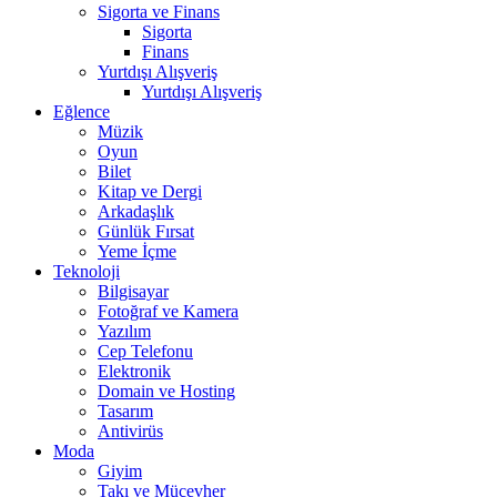
Sigorta ve Finans
Sigorta
Finans
Yurtdışı Alışveriş
Yurtdışı Alışveriş
Eğlence
Müzik
Oyun
Bilet
Kitap ve Dergi
Arkadaşlık
Günlük Fırsat
Yeme İçme
Teknoloji
Bilgisayar
Fotoğraf ve Kamera
Yazılım
Cep Telefonu
Elektronik
Domain ve Hosting
Tasarım
Antivirüs
Moda
Giyim
Takı ve Mücevher