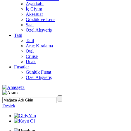
Ayakkabı
İç Giyim
Aksesuar
Gözlük ve Lens
Saat
Özel Alışveriş
Tatil
Tatil
Araç Kiralama
Otel
Cruise
Uçak
Fırsatlar
Günlük Fırsat
Özel Alışveriş
Destek