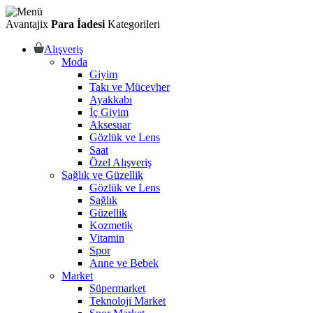
Avantajix
Para İadesi
Kategorileri
Alışveriş
Moda
Giyim
Takı ve Mücevher
Ayakkabı
İç Giyim
Aksesuar
Gözlük ve Lens
Saat
Özel Alışveriş
Sağlık ve Güzellik
Gözlük ve Lens
Sağlık
Güzellik
Kozmetik
Vitamin
Spor
Anne ve Bebek
Market
Süpermarket
Teknoloji Market