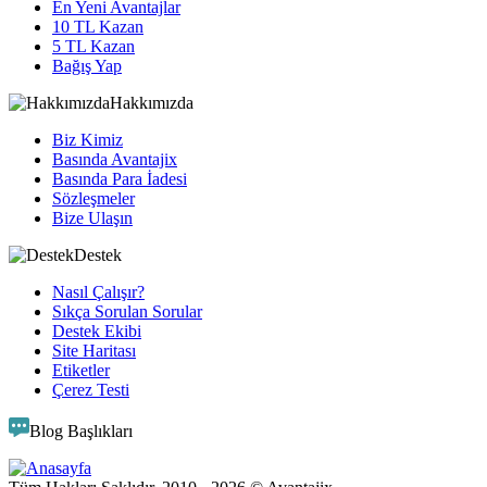
En Yeni Avantajlar
10 TL Kazan
5 TL Kazan
Bağış Yap
Hakkımızda
Biz Kimiz
Basında Avantajix
Basında Para İadesi
Sözleşmeler
Bize Ulaşın
Destek
Nasıl Çalışır?
Sıkça Sorulan Sorular
Destek Ekibi
Site Haritası
Etiketler
Çerez Testi
Blog Başlıkları