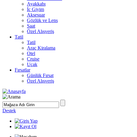
Ayakkabı
İç Giyim
Aksesuar
Gözlük ve Lens
Saat
Özel Alışveriş
Tatil
Tatil
Araç Kiralama
Otel
Cruise
Uçak
Fırsatlar
Günlük Fırsat
Özel Alışveriş
Destek