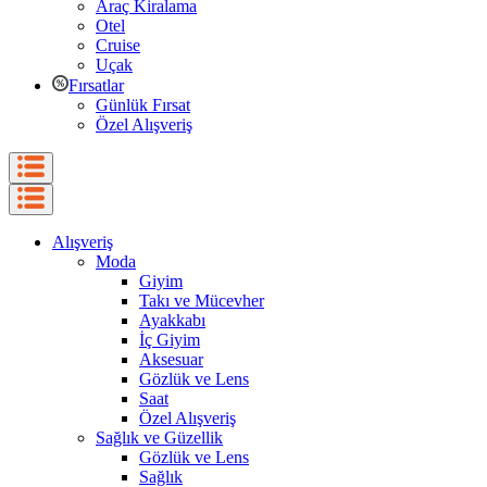
Araç Kiralama
Otel
Cruise
Uçak
Fırsatlar
Günlük Fırsat
Özel Alışveriş
Alışveriş
Moda
Giyim
Takı ve Mücevher
Ayakkabı
İç Giyim
Aksesuar
Gözlük ve Lens
Saat
Özel Alışveriş
Sağlık ve Güzellik
Gözlük ve Lens
Sağlık