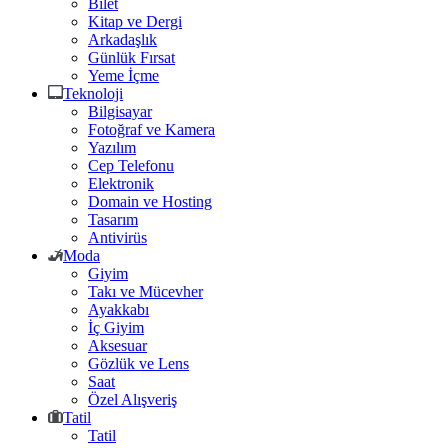
Bilet
Kitap ve Dergi
Arkadaşlık
Günlük Fırsat
Yeme İçme
Teknoloji
Bilgisayar
Fotoğraf ve Kamera
Yazılım
Cep Telefonu
Elektronik
Domain ve Hosting
Tasarım
Antivirüs
Moda
Giyim
Takı ve Mücevher
Ayakkabı
İç Giyim
Aksesuar
Gözlük ve Lens
Saat
Özel Alışveriş
Tatil
Tatil