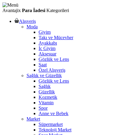
Avantajix
Para İadesi
Kategorileri
Alışveriş
Moda
Giyim
Takı ve Mücevher
Ayakkabı
İç Giyim
Aksesuar
Gözlük ve Lens
Saat
Özel Alışveriş
Sağlık ve Güzellik
Gözlük ve Lens
Sağlık
Güzellik
Kozmetik
Vitamin
Spor
Anne ve Bebek
Market
Süpermarket
Teknoloji Market