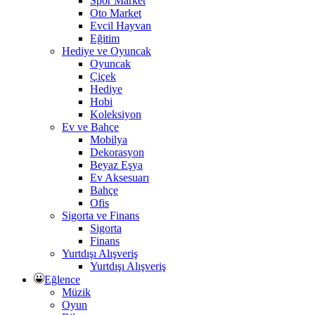
Spor Market
Oto Market
Evcil Hayvan
Eğitim
Hediye ve Oyuncak
Oyuncak
Çiçek
Hediye
Hobi
Koleksiyon
Ev ve Bahçe
Mobilya
Dekorasyon
Beyaz Eşya
Ev Aksesuarı
Bahçe
Ofis
Sigorta ve Finans
Sigorta
Finans
Yurtdışı Alışveriş
Yurtdışı Alışveriş
Eğlence
Müzik
Oyun