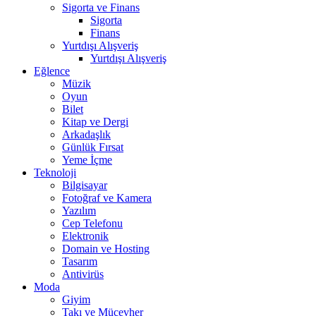
Sigorta ve Finans
Sigorta
Finans
Yurtdışı Alışveriş
Yurtdışı Alışveriş
Eğlence
Müzik
Oyun
Bilet
Kitap ve Dergi
Arkadaşlık
Günlük Fırsat
Yeme İçme
Teknoloji
Bilgisayar
Fotoğraf ve Kamera
Yazılım
Cep Telefonu
Elektronik
Domain ve Hosting
Tasarım
Antivirüs
Moda
Giyim
Takı ve Mücevher