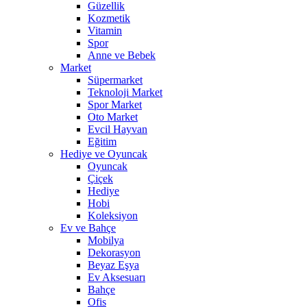
Güzellik
Kozmetik
Vitamin
Spor
Anne ve Bebek
Market
Süpermarket
Teknoloji Market
Spor Market
Oto Market
Evcil Hayvan
Eğitim
Hediye ve Oyuncak
Oyuncak
Çiçek
Hediye
Hobi
Koleksiyon
Ev ve Bahçe
Mobilya
Dekorasyon
Beyaz Eşya
Ev Aksesuarı
Bahçe
Ofis