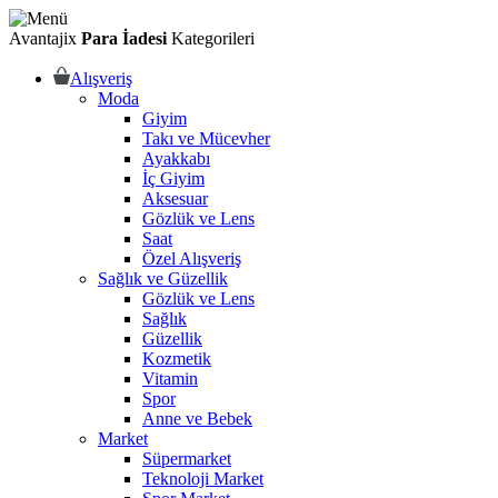
Avantajix
Para İadesi
Kategorileri
Alışveriş
Moda
Giyim
Takı ve Mücevher
Ayakkabı
İç Giyim
Aksesuar
Gözlük ve Lens
Saat
Özel Alışveriş
Sağlık ve Güzellik
Gözlük ve Lens
Sağlık
Güzellik
Kozmetik
Vitamin
Spor
Anne ve Bebek
Market
Süpermarket
Teknoloji Market