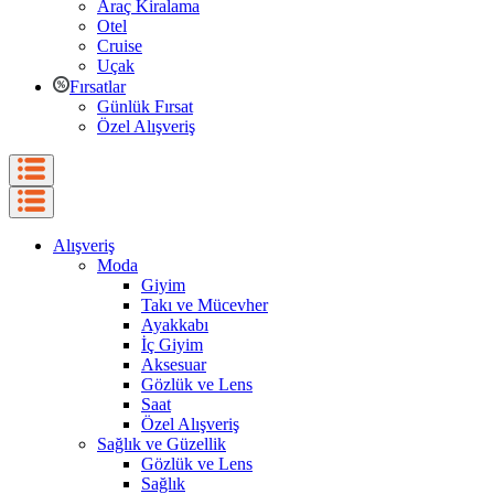
Araç Kiralama
Otel
Cruise
Uçak
Fırsatlar
Günlük Fırsat
Özel Alışveriş
Alışveriş
Moda
Giyim
Takı ve Mücevher
Ayakkabı
İç Giyim
Aksesuar
Gözlük ve Lens
Saat
Özel Alışveriş
Sağlık ve Güzellik
Gözlük ve Lens
Sağlık