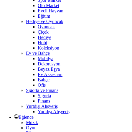
Spor Market
Oto Market
Evcil Hayvan
Eğitim
Hediye ve Oyuncak
Oyuncak
Çiçek
Hediye
Hobi
Koleksiyon
Ev ve Bahçe
Mobilya
Dekorasyon
Beyaz Eşya
Ev Aksesuarı
Bahçe
Ofis
Sigorta ve Finans
Sigorta
Finans
Yurtdışı Alışveriş
Yurtdışı Alışveriş
Eğlence
Müzik
Oyun