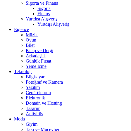
Sigorta ve Finans
Sigorta
Finans
Yurtdışı Alışveriş
Yurtdışı Alışveriş
Eğlence
Müzik
Oyun
Bilet
Kitap ve Dergi
Arkadaşlık
Günlük Fırsat
Yeme İçme
Teknoloji
Bilgisayar
Fotoğraf ve Kamera
Yazılım
Cep Telefonu
Elektronik
Domain ve Hosting
Tasarım
Antivirüs
Moda
Giyim
Takı ve Mücevher