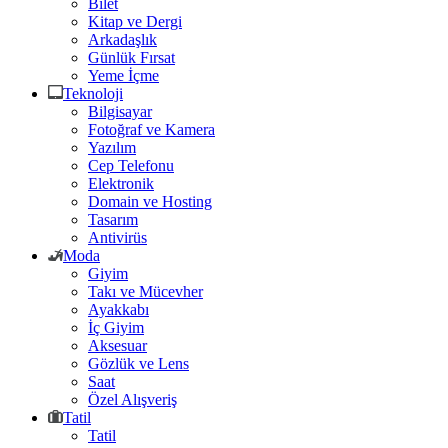
Bilet
Kitap ve Dergi
Arkadaşlık
Günlük Fırsat
Yeme İçme
Teknoloji
Bilgisayar
Fotoğraf ve Kamera
Yazılım
Cep Telefonu
Elektronik
Domain ve Hosting
Tasarım
Antivirüs
Moda
Giyim
Takı ve Mücevher
Ayakkabı
İç Giyim
Aksesuar
Gözlük ve Lens
Saat
Özel Alışveriş
Tatil
Tatil