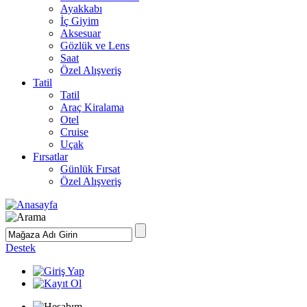
Ayakkabı
İç Giyim
Aksesuar
Gözlük ve Lens
Saat
Özel Alışveriş
Tatil
Tatil
Araç Kiralama
Otel
Cruise
Uçak
Fırsatlar
Günlük Fırsat
Özel Alışveriş
Destek