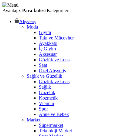
Avantajix
Para İadesi
Kategorileri
Alışveriş
Moda
Giyim
Takı ve Mücevher
Ayakkabı
İç Giyim
Aksesuar
Gözlük ve Lens
Saat
Özel Alışveriş
Sağlık ve Güzellik
Gözlük ve Lens
Sağlık
Güzellik
Kozmetik
Vitamin
Spor
Anne ve Bebek
Market
Süpermarket
Teknoloji Market