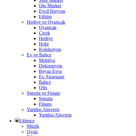
Spor Market
Oto Market
Evcil Hayvan
Eğitim
Hediye ve Oyuncak
Oyuncak
Çiçek
Hediye
Hobi
Koleksiyon
Ev ve Bahçe
Mobilya
Dekorasyon
Beyaz Eşya
Ev Aksesuarı
Bahçe
Ofis
Sigorta ve Finans
Sigorta
Finans
Yurtdışı Alışveriş
Yurtdışı Alışveriş
Eğlence
Müzik
Oyun