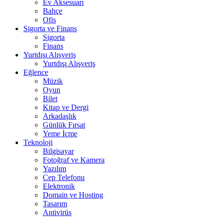
Ev Aksesuarı
Bahçe
Ofis
Sigorta ve Finans
Sigorta
Finans
Yurtdışı Alışveriş
Yurtdışı Alışveriş
Eğlence
Müzik
Oyun
Bilet
Kitap ve Dergi
Arkadaşlık
Günlük Fırsat
Yeme İçme
Teknoloji
Bilgisayar
Fotoğraf ve Kamera
Yazılım
Cep Telefonu
Elektronik
Domain ve Hosting
Tasarım
Antivirüs