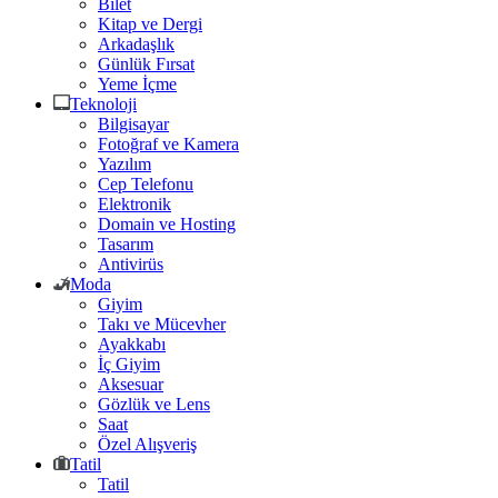
Bilet
Kitap ve Dergi
Arkadaşlık
Günlük Fırsat
Yeme İçme
Teknoloji
Bilgisayar
Fotoğraf ve Kamera
Yazılım
Cep Telefonu
Elektronik
Domain ve Hosting
Tasarım
Antivirüs
Moda
Giyim
Takı ve Mücevher
Ayakkabı
İç Giyim
Aksesuar
Gözlük ve Lens
Saat
Özel Alışveriş
Tatil
Tatil