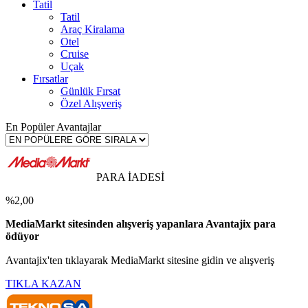
Tatil
Tatil
Araç Kiralama
Otel
Cruise
Uçak
Fırsatlar
Günlük Fırsat
Özel Alışveriş
En Popüler Avantajlar
PARA İADESİ
%2,00
MediaMarkt sitesinden alışveriş yapanlara Avantajix para
ödüyor
Avantajix'ten tıklayarak MediaMarkt sitesine gidin ve alışveriş
TIKLA KAZAN