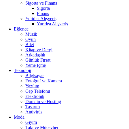
Sigorta ve Finans
Sigorta
Finans
Yurtdışı Alışveriş
Yurtdışı Alışveriş
Eğlence
Müzik
Oyun
Bilet
Kitap ve Dergi
Arkadaşlık
Günlük Fırsat
Yeme İçme
Teknoloji
Bilgisayar
Fotoğraf ve Kamera
Yazılım
Cep Telefonu
Elektronik
Domain ve Hosting
Tasarım
Antivirüs
Moda
Giyim
Takı ve Mücevher