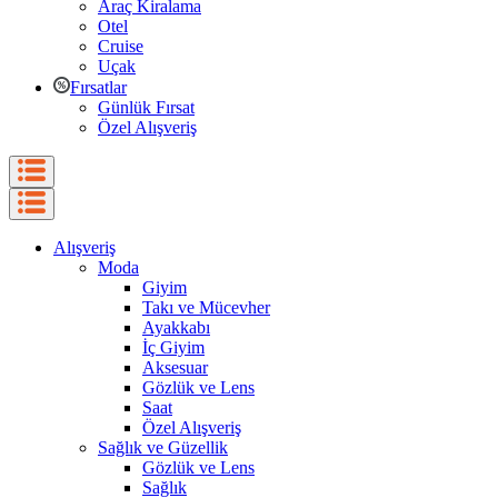
Araç Kiralama
Otel
Cruise
Uçak
Fırsatlar
Günlük Fırsat
Özel Alışveriş
Alışveriş
Moda
Giyim
Takı ve Mücevher
Ayakkabı
İç Giyim
Aksesuar
Gözlük ve Lens
Saat
Özel Alışveriş
Sağlık ve Güzellik
Gözlük ve Lens
Sağlık