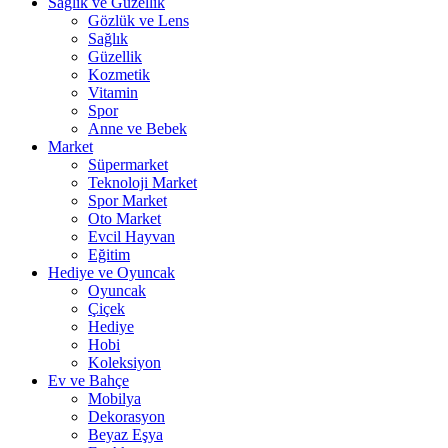
Sağlık ve Güzellik
Gözlük ve Lens
Sağlık
Güzellik
Kozmetik
Vitamin
Spor
Anne ve Bebek
Market
Süpermarket
Teknoloji Market
Spor Market
Oto Market
Evcil Hayvan
Eğitim
Hediye ve Oyuncak
Oyuncak
Çiçek
Hediye
Hobi
Koleksiyon
Ev ve Bahçe
Mobilya
Dekorasyon
Beyaz Eşya