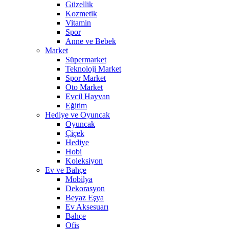
Güzellik
Kozmetik
Vitamin
Spor
Anne ve Bebek
Market
Süpermarket
Teknoloji Market
Spor Market
Oto Market
Evcil Hayvan
Eğitim
Hediye ve Oyuncak
Oyuncak
Çiçek
Hediye
Hobi
Koleksiyon
Ev ve Bahçe
Mobilya
Dekorasyon
Beyaz Eşya
Ev Aksesuarı
Bahçe
Ofis