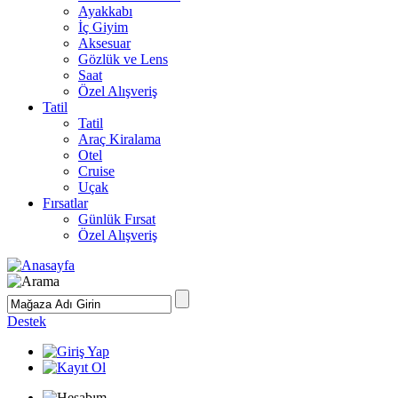
Ayakkabı
İç Giyim
Aksesuar
Gözlük ve Lens
Saat
Özel Alışveriş
Tatil
Tatil
Araç Kiralama
Otel
Cruise
Uçak
Fırsatlar
Günlük Fırsat
Özel Alışveriş
Destek