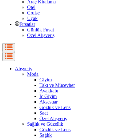
Araç Kiralama
Otel
Cruise
Uçak
Fırsatlar
Günlük Fırsat
Özel Alışveriş
Alışveriş
Moda
Giyim
Takı ve Mücevher
Ayakkabı
İç Giyim
Aksesuar
Gözlük ve Lens
Saat
Özel Alışveriş
Sağlık ve Güzellik
Gözlük ve Lens
Sağlık