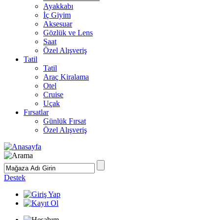
Ayakkabı
İç Giyim
Aksesuar
Gözlük ve Lens
Saat
Özel Alışveriş
Tatil
Tatil
Araç Kiralama
Otel
Cruise
Uçak
Fırsatlar
Günlük Fırsat
Özel Alışveriş
Destek