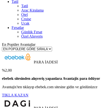
Tatil
Tatil
Araç Kiralama
Otel
Cruise
Uçak
Fırsatlar
Günlük Fırsat
Özel Alışveriş
En Popüler Avantajlar
PARA İADESİ
%2,00
ebebek sitesinden alışveriş yapanlara Avantajix para ödüyor
Avantajix'ten tıklayıp ebebek.com sitesine gidin ve gönlünüzce
TIKLA KAZAN