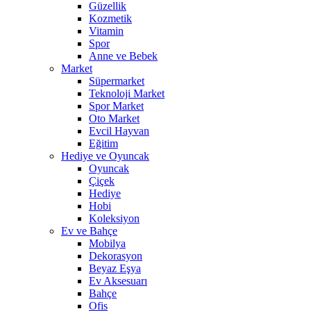
Güzellik
Kozmetik
Vitamin
Spor
Anne ve Bebek
Market
Süpermarket
Teknoloji Market
Spor Market
Oto Market
Evcil Hayvan
Eğitim
Hediye ve Oyuncak
Oyuncak
Çiçek
Hediye
Hobi
Koleksiyon
Ev ve Bahçe
Mobilya
Dekorasyon
Beyaz Eşya
Ev Aksesuarı
Bahçe
Ofis