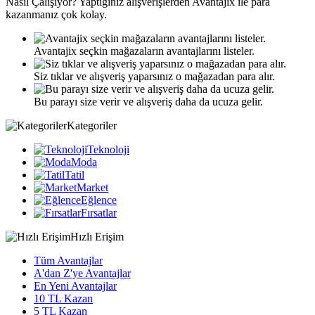
Nasıl
Çalışıyor?
Yaptığınız alışverişlerden Avantajix ile para
kazanmanız çok kolay.
Avantajix seçkin mağazaların avantajlarını listeler.
Siz tıklar ve alışveriş yaparsınız o mağazadan para alır.
Bu parayı size verir ve alışveriş daha da ucuza gelir.
Kategoriler
Teknoloji
Moda
Tatil
Market
Eğlence
Fırsatlar
Hızlı Erişim
Tüm Avantajlar
A'dan Z'ye Avantajlar
En Yeni Avantajlar
10 TL Kazan
5 TL Kazan