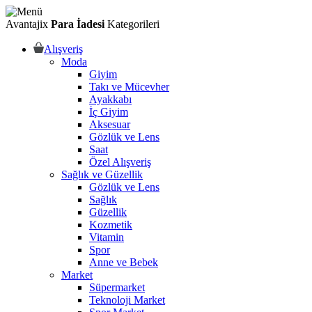
Avantajix
Para İadesi
Kategorileri
Alışveriş
Moda
Giyim
Takı ve Mücevher
Ayakkabı
İç Giyim
Aksesuar
Gözlük ve Lens
Saat
Özel Alışveriş
Sağlık ve Güzellik
Gözlük ve Lens
Sağlık
Güzellik
Kozmetik
Vitamin
Spor
Anne ve Bebek
Market
Süpermarket
Teknoloji Market