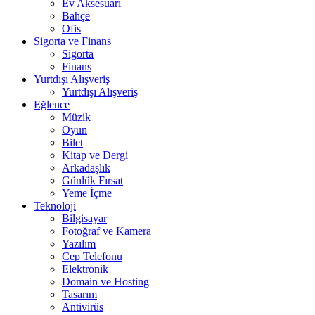
Ev Aksesuarı
Bahçe
Ofis
Sigorta ve Finans
Sigorta
Finans
Yurtdışı Alışveriş
Yurtdışı Alışveriş
Eğlence
Müzik
Oyun
Bilet
Kitap ve Dergi
Arkadaşlık
Günlük Fırsat
Yeme İçme
Teknoloji
Bilgisayar
Fotoğraf ve Kamera
Yazılım
Cep Telefonu
Elektronik
Domain ve Hosting
Tasarım
Antivirüs