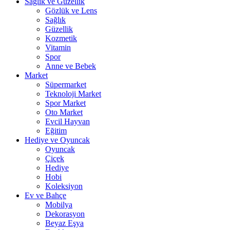
Sağlık ve Güzellik
Gözlük ve Lens
Sağlık
Güzellik
Kozmetik
Vitamin
Spor
Anne ve Bebek
Market
Süpermarket
Teknoloji Market
Spor Market
Oto Market
Evcil Hayvan
Eğitim
Hediye ve Oyuncak
Oyuncak
Çiçek
Hediye
Hobi
Koleksiyon
Ev ve Bahçe
Mobilya
Dekorasyon
Beyaz Eşya