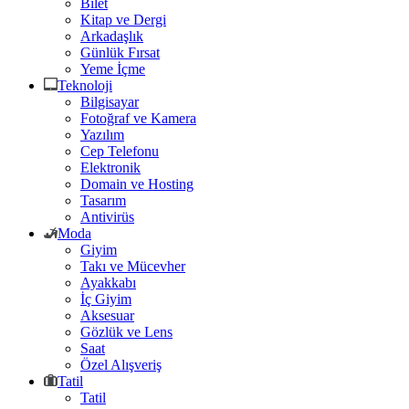
Bilet
Kitap ve Dergi
Arkadaşlık
Günlük Fırsat
Yeme İçme
Teknoloji
Bilgisayar
Fotoğraf ve Kamera
Yazılım
Cep Telefonu
Elektronik
Domain ve Hosting
Tasarım
Antivirüs
Moda
Giyim
Takı ve Mücevher
Ayakkabı
İç Giyim
Aksesuar
Gözlük ve Lens
Saat
Özel Alışveriş
Tatil
Tatil