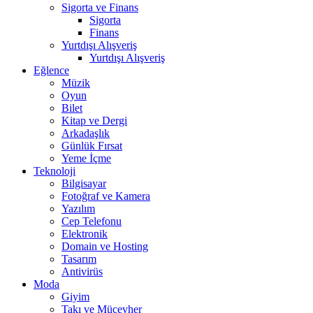
Sigorta ve Finans
Sigorta
Finans
Yurtdışı Alışveriş
Yurtdışı Alışveriş
Eğlence
Müzik
Oyun
Bilet
Kitap ve Dergi
Arkadaşlık
Günlük Fırsat
Yeme İçme
Teknoloji
Bilgisayar
Fotoğraf ve Kamera
Yazılım
Cep Telefonu
Elektronik
Domain ve Hosting
Tasarım
Antivirüs
Moda
Giyim
Takı ve Mücevher