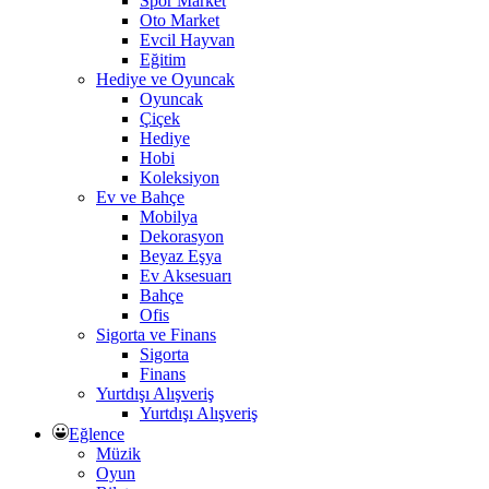
Spor Market
Oto Market
Evcil Hayvan
Eğitim
Hediye ve Oyuncak
Oyuncak
Çiçek
Hediye
Hobi
Koleksiyon
Ev ve Bahçe
Mobilya
Dekorasyon
Beyaz Eşya
Ev Aksesuarı
Bahçe
Ofis
Sigorta ve Finans
Sigorta
Finans
Yurtdışı Alışveriş
Yurtdışı Alışveriş
Eğlence
Müzik
Oyun