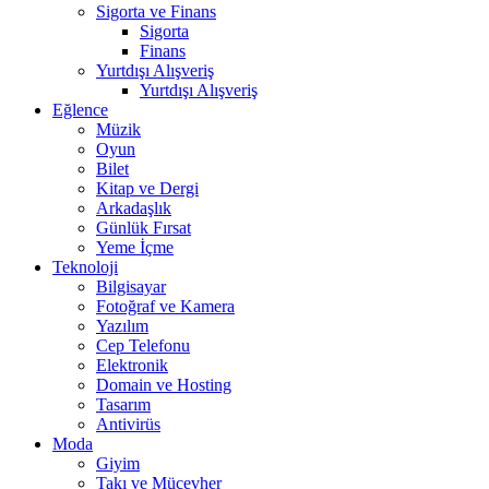
Sigorta ve Finans
Sigorta
Finans
Yurtdışı Alışveriş
Yurtdışı Alışveriş
Eğlence
Müzik
Oyun
Bilet
Kitap ve Dergi
Arkadaşlık
Günlük Fırsat
Yeme İçme
Teknoloji
Bilgisayar
Fotoğraf ve Kamera
Yazılım
Cep Telefonu
Elektronik
Domain ve Hosting
Tasarım
Antivirüs
Moda
Giyim
Takı ve Mücevher