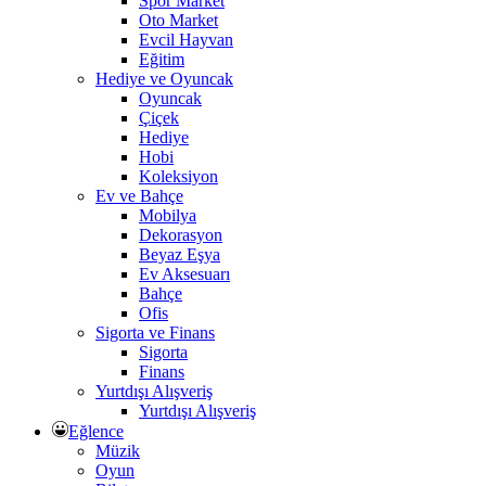
Spor Market
Oto Market
Evcil Hayvan
Eğitim
Hediye ve Oyuncak
Oyuncak
Çiçek
Hediye
Hobi
Koleksiyon
Ev ve Bahçe
Mobilya
Dekorasyon
Beyaz Eşya
Ev Aksesuarı
Bahçe
Ofis
Sigorta ve Finans
Sigorta
Finans
Yurtdışı Alışveriş
Yurtdışı Alışveriş
Eğlence
Müzik
Oyun