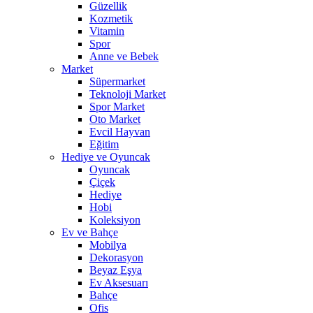
Güzellik
Kozmetik
Vitamin
Spor
Anne ve Bebek
Market
Süpermarket
Teknoloji Market
Spor Market
Oto Market
Evcil Hayvan
Eğitim
Hediye ve Oyuncak
Oyuncak
Çiçek
Hediye
Hobi
Koleksiyon
Ev ve Bahçe
Mobilya
Dekorasyon
Beyaz Eşya
Ev Aksesuarı
Bahçe
Ofis