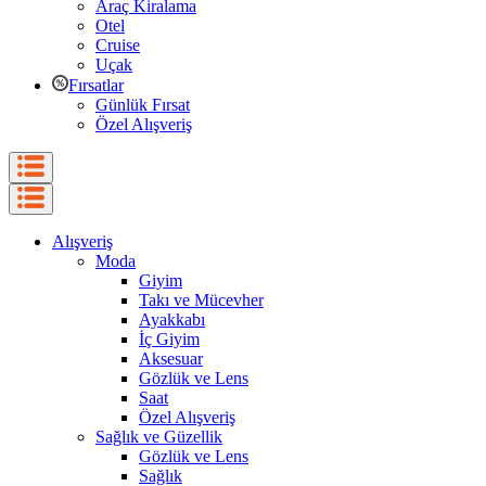
Araç Kiralama
Otel
Cruise
Uçak
Fırsatlar
Günlük Fırsat
Özel Alışveriş
Alışveriş
Moda
Giyim
Takı ve Mücevher
Ayakkabı
İç Giyim
Aksesuar
Gözlük ve Lens
Saat
Özel Alışveriş
Sağlık ve Güzellik
Gözlük ve Lens
Sağlık