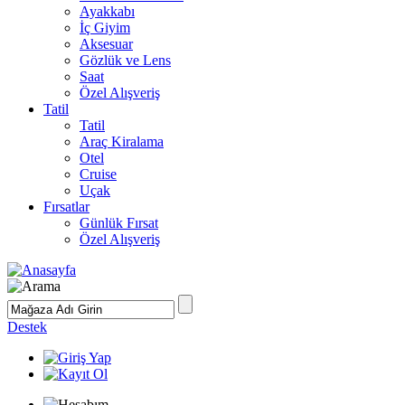
Ayakkabı
İç Giyim
Aksesuar
Gözlük ve Lens
Saat
Özel Alışveriş
Tatil
Tatil
Araç Kiralama
Otel
Cruise
Uçak
Fırsatlar
Günlük Fırsat
Özel Alışveriş
Destek