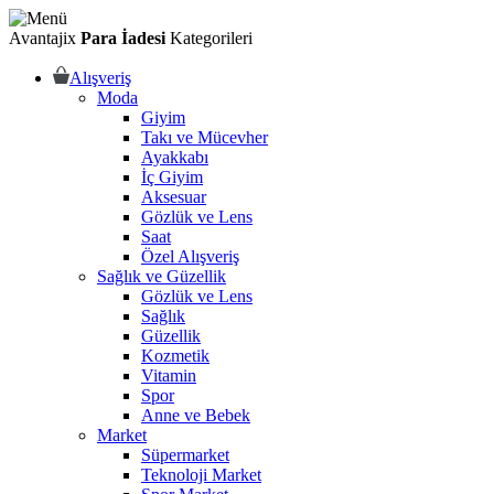
Avantajix
Para İadesi
Kategorileri
Alışveriş
Moda
Giyim
Takı ve Mücevher
Ayakkabı
İç Giyim
Aksesuar
Gözlük ve Lens
Saat
Özel Alışveriş
Sağlık ve Güzellik
Gözlük ve Lens
Sağlık
Güzellik
Kozmetik
Vitamin
Spor
Anne ve Bebek
Market
Süpermarket
Teknoloji Market