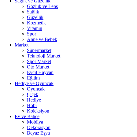
Sağlık ve Güzellik
Gözlük ve Lens
Sağlık
Güzellik
Kozmetik
Vitamin
Spor
Anne ve Bebek
Market
Süpermarket
Teknoloji Market
Spor Market
Oto Market
Evcil Hayvan
Eğitim
Hediye ve Oyuncak
Oyuncak
Çiçek
Hediye
Hobi
Koleksiyon
Ev ve Bahçe
Mobilya
Dekorasyon
Beyaz Eşya