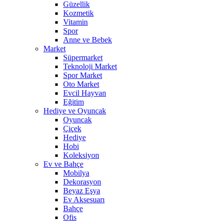
Güzellik
Kozmetik
Vitamin
Spor
Anne ve Bebek
Market
Süpermarket
Teknoloji Market
Spor Market
Oto Market
Evcil Hayvan
Eğitim
Hediye ve Oyuncak
Oyuncak
Çiçek
Hediye
Hobi
Koleksiyon
Ev ve Bahçe
Mobilya
Dekorasyon
Beyaz Eşya
Ev Aksesuarı
Bahçe
Ofis