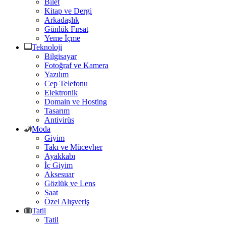
Bilet
Kitap ve Dergi
Arkadaşlık
Günlük Fırsat
Yeme İçme
Teknoloji
Bilgisayar
Fotoğraf ve Kamera
Yazılım
Cep Telefonu
Elektronik
Domain ve Hosting
Tasarım
Antivirüs
Moda
Giyim
Takı ve Mücevher
Ayakkabı
İç Giyim
Aksesuar
Gözlük ve Lens
Saat
Özel Alışveriş
Tatil
Tatil