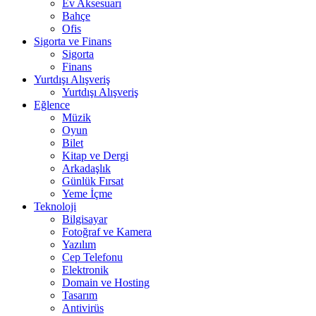
Ev Aksesuarı
Bahçe
Ofis
Sigorta ve Finans
Sigorta
Finans
Yurtdışı Alışveriş
Yurtdışı Alışveriş
Eğlence
Müzik
Oyun
Bilet
Kitap ve Dergi
Arkadaşlık
Günlük Fırsat
Yeme İçme
Teknoloji
Bilgisayar
Fotoğraf ve Kamera
Yazılım
Cep Telefonu
Elektronik
Domain ve Hosting
Tasarım
Antivirüs