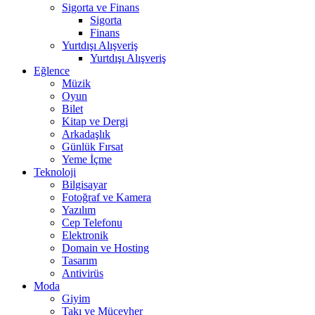
Sigorta ve Finans
Sigorta
Finans
Yurtdışı Alışveriş
Yurtdışı Alışveriş
Eğlence
Müzik
Oyun
Bilet
Kitap ve Dergi
Arkadaşlık
Günlük Fırsat
Yeme İçme
Teknoloji
Bilgisayar
Fotoğraf ve Kamera
Yazılım
Cep Telefonu
Elektronik
Domain ve Hosting
Tasarım
Antivirüs
Moda
Giyim
Takı ve Mücevher