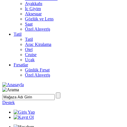
Ayakkabı
İç Giyim
Aksesuar
Gözlük ve Lens
Saat
Özel Alışveriş
Tatil
Tatil
Araç Kiralama
Otel
Cruise
Uçak
Fırsatlar
Günlük Fırsat
Özel Alışveriş
Destek