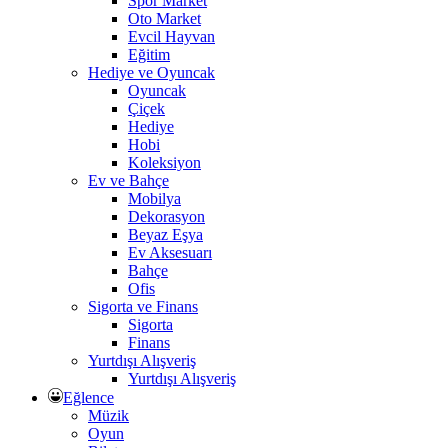
Spor Market
Oto Market
Evcil Hayvan
Eğitim
Hediye ve Oyuncak
Oyuncak
Çiçek
Hediye
Hobi
Koleksiyon
Ev ve Bahçe
Mobilya
Dekorasyon
Beyaz Eşya
Ev Aksesuarı
Bahçe
Ofis
Sigorta ve Finans
Sigorta
Finans
Yurtdışı Alışveriş
Yurtdışı Alışveriş
Eğlence
Müzik
Oyun