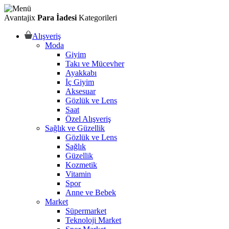
Avantajix
Para İadesi
Kategorileri
Alışveriş
Moda
Giyim
Takı ve Mücevher
Ayakkabı
İç Giyim
Aksesuar
Gözlük ve Lens
Saat
Özel Alışveriş
Sağlık ve Güzellik
Gözlük ve Lens
Sağlık
Güzellik
Kozmetik
Vitamin
Spor
Anne ve Bebek
Market
Süpermarket
Teknoloji Market