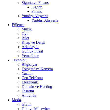
Sigorta ve Finans
Sigorta
Finans
Yurtdışı Alışveriş
Yurtdışı Alışveriş
Eğlence
Müzik
Oyun
Bilet
Kitap ve Dergi
Arkadaşlık
Günlük Fırsat
Yeme İçme
Teknoloji
Bilgisayar
Fotoğraf ve Kamera
Yazılım
Cep Telefonu
Elektronik
Domain ve Hosting
Tasarım
Antivirüs
Moda
Giyim
Takı ve Mücevher