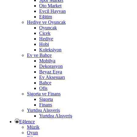
Spor Market
Oto Market
Evcil Hayvan
Eğitim
Hediye ve Oyuncak
Oyuncak
Çiçek
Hediye
Hobi
Koleksiyon
Ev ve Bahçe
Mobilya
Dekorasyon
Beyaz Eşya
Ev Aksesuarı
Bahçe
Ofis
Sigorta ve Finans
Sigorta
Finans
Yurtdışı Alışveriş
Yurtdışı Alışveriş
Eğlence
Müzik
Oyun