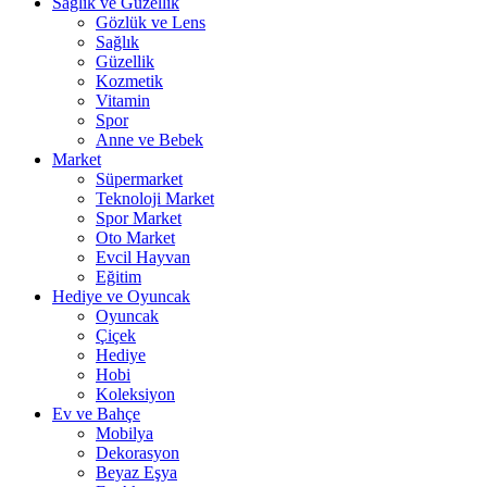
Sağlık ve Güzellik
Gözlük ve Lens
Sağlık
Güzellik
Kozmetik
Vitamin
Spor
Anne ve Bebek
Market
Süpermarket
Teknoloji Market
Spor Market
Oto Market
Evcil Hayvan
Eğitim
Hediye ve Oyuncak
Oyuncak
Çiçek
Hediye
Hobi
Koleksiyon
Ev ve Bahçe
Mobilya
Dekorasyon
Beyaz Eşya