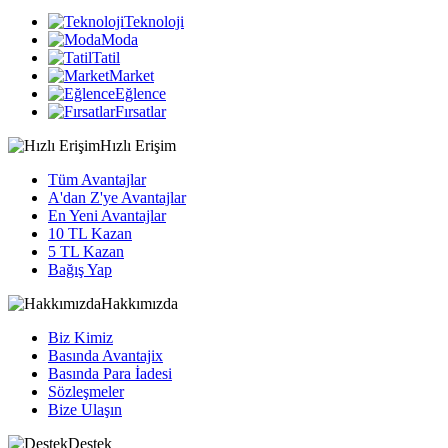
Teknoloji
Moda
Tatil
Market
Eğlence
Fırsatlar
Hızlı Erişim
Tüm Avantajlar
A'dan Z'ye Avantajlar
En Yeni Avantajlar
10 TL Kazan
5 TL Kazan
Bağış Yap
Hakkımızda
Biz Kimiz
Basında Avantajix
Basında Para İadesi
Sözleşmeler
Bize Ulaşın
Destek