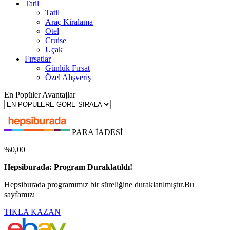
Tatil
Tatil
Araç Kiralama
Otel
Cruise
Uçak
Fırsatlar
Günlük Fırsat
Özel Alışveriş
En Popüler Avantajlar
PARA İADESİ
%0,00
Hepsiburada: Program Duraklatıldı!
Hepsiburada programımız bir süreliğine duraklatılmıştır.Bu
sayfamızı
TIKLA KAZAN