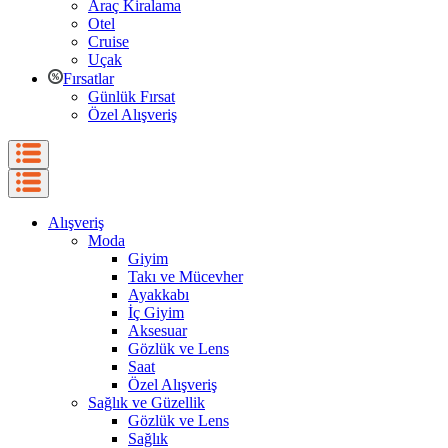
Araç Kiralama
Otel
Cruise
Uçak
Fırsatlar
Günlük Fırsat
Özel Alışveriş
Alışveriş
Moda
Giyim
Takı ve Mücevher
Ayakkabı
İç Giyim
Aksesuar
Gözlük ve Lens
Saat
Özel Alışveriş
Sağlık ve Güzellik
Gözlük ve Lens
Sağlık