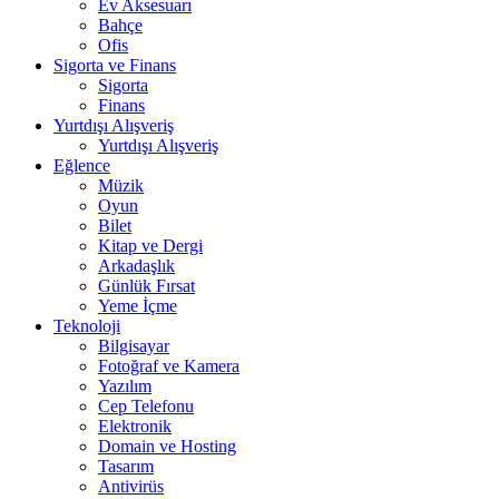
Ev Aksesuarı
Bahçe
Ofis
Sigorta ve Finans
Sigorta
Finans
Yurtdışı Alışveriş
Yurtdışı Alışveriş
Eğlence
Müzik
Oyun
Bilet
Kitap ve Dergi
Arkadaşlık
Günlük Fırsat
Yeme İçme
Teknoloji
Bilgisayar
Fotoğraf ve Kamera
Yazılım
Cep Telefonu
Elektronik
Domain ve Hosting
Tasarım
Antivirüs