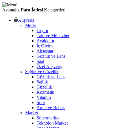
Avantajix
Para İadesi
Kategorileri
Alışveriş
Moda
Giyim
Takı ve Mücevher
Ayakkabı
İç Giyim
Aksesuar
Gözlük ve Lens
Saat
Özel Alışveriş
Sağlık ve Güzellik
Gözlük ve Lens
Sağlık
Güzellik
Kozmetik
Vitamin
Spor
Anne ve Bebek
Market
Süpermarket
Teknoloji Market