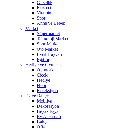
Güzellik
Kozmetik
Vitamin
Spor
Anne ve Bebek
Market
Süpermarket
Teknoloji Market
Spor Market
Oto Market
Evcil Hayvan
Eğitim
Hediye ve Oyuncak
Oyuncak
Çiçek
Hediye
Hobi
Koleksiyon
Ev ve Bahçe
Mobilya
Dekorasyon
Beyaz Eşya
Ev Aksesuarı
Bahçe
Ofis