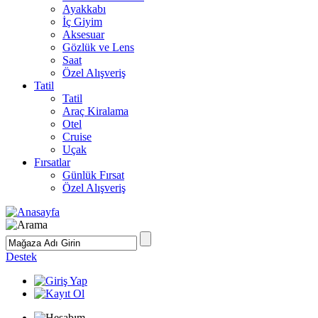
Ayakkabı
İç Giyim
Aksesuar
Gözlük ve Lens
Saat
Özel Alışveriş
Tatil
Tatil
Araç Kiralama
Otel
Cruise
Uçak
Fırsatlar
Günlük Fırsat
Özel Alışveriş
Destek