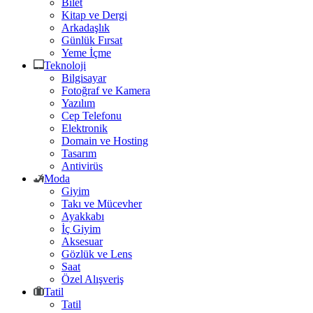
Bilet
Kitap ve Dergi
Arkadaşlık
Günlük Fırsat
Yeme İçme
Teknoloji
Bilgisayar
Fotoğraf ve Kamera
Yazılım
Cep Telefonu
Elektronik
Domain ve Hosting
Tasarım
Antivirüs
Moda
Giyim
Takı ve Mücevher
Ayakkabı
İç Giyim
Aksesuar
Gözlük ve Lens
Saat
Özel Alışveriş
Tatil
Tatil