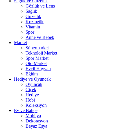
Sağlık ve Güzellik
Gözlük ve Lens
Sağlık
Güzellik
Kozmetik
Vitamin
Spor
Anne ve Bebek
Market
Süpermarket
Teknoloji Market
Spor Market
Oto Market
Evcil Hayvan
Eğitim
Hediye ve Oyuncak
Oyuncak
Çiçek
Hediye
Hobi
Koleksiyon
Ev ve Bahçe
Mobilya
Dekorasyon
Beyaz Eşya