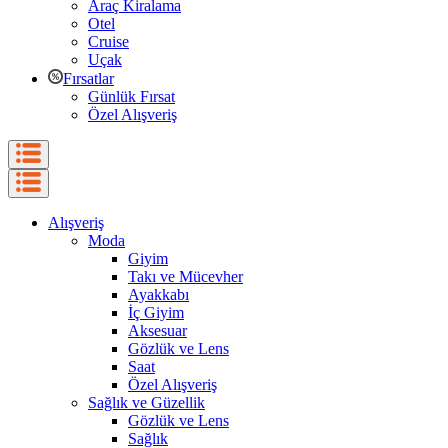
Araç Kiralama
Otel
Cruise
Uçak
Fırsatlar
Günlük Fırsat
Özel Alışveriş
Alışveriş
Moda
Giyim
Takı ve Mücevher
Ayakkabı
İç Giyim
Aksesuar
Gözlük ve Lens
Saat
Özel Alışveriş
Sağlık ve Güzellik
Gözlük ve Lens
Sağlık