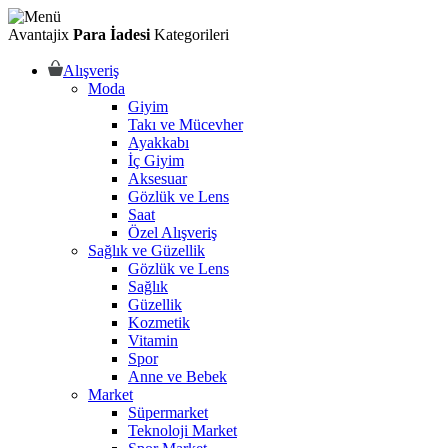
Avantajix
Para İadesi
Kategorileri
Alışveriş
Moda
Giyim
Takı ve Mücevher
Ayakkabı
İç Giyim
Aksesuar
Gözlük ve Lens
Saat
Özel Alışveriş
Sağlık ve Güzellik
Gözlük ve Lens
Sağlık
Güzellik
Kozmetik
Vitamin
Spor
Anne ve Bebek
Market
Süpermarket
Teknoloji Market