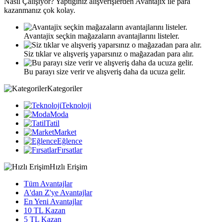
Nasıl
Çalışıyor?
Yaptığınız alışverişlerden Avantajix ile para
kazanmanız çok kolay.
Avantajix seçkin mağazaların avantajlarını listeler.
Siz tıklar ve alışveriş yaparsınız o mağazadan para alır.
Bu parayı size verir ve alışveriş daha da ucuza gelir.
Kategoriler
Teknoloji
Moda
Tatil
Market
Eğlence
Fırsatlar
Hızlı Erişim
Tüm Avantajlar
A'dan Z'ye Avantajlar
En Yeni Avantajlar
10 TL Kazan
5 TL Kazan