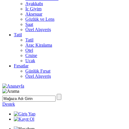
Ayakkabı
İç Giyim
Aksesuar
Gözlük ve Lens
Saat
Özel Alışveriş
Tatil
Tatil
Araç Kiralama
Otel
Cruise
Uçak
Fırsatlar
Günlük Fırsat
Özel Alışveriş
Destek