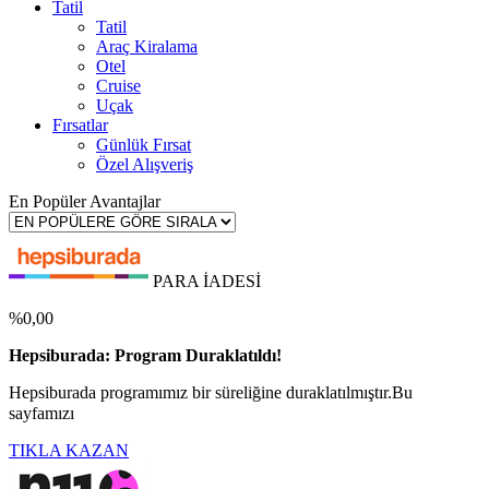
Tatil
Tatil
Araç Kiralama
Otel
Cruise
Uçak
Fırsatlar
Günlük Fırsat
Özel Alışveriş
En Popüler Avantajlar
PARA İADESİ
%0,00
Hepsiburada: Program Duraklatıldı!
Hepsiburada programımız bir süreliğine duraklatılmıştır.Bu
sayfamızı
TIKLA KAZAN