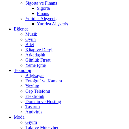
Sigorta ve Finans
Sigorta
Finans
Yurtdışı Alışveriş
Yurtdışı Alışveriş
Eğlence
Müzik
Oyun
Bilet
Kitap ve Dergi
Arkadaşlık
Günlük Fırsat
Yeme İçme
Teknoloji
Bilgisayar
Fotoğraf ve Kamera
Yazılım
Cep Telefonu
Elektronik
Domain ve Hosting
Tasarım
Antivirüs
Moda
Giyim
Takı ve Mücevher