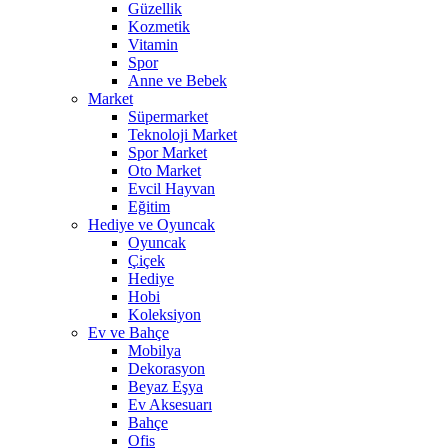
Güzellik
Kozmetik
Vitamin
Spor
Anne ve Bebek
Market
Süpermarket
Teknoloji Market
Spor Market
Oto Market
Evcil Hayvan
Eğitim
Hediye ve Oyuncak
Oyuncak
Çiçek
Hediye
Hobi
Koleksiyon
Ev ve Bahçe
Mobilya
Dekorasyon
Beyaz Eşya
Ev Aksesuarı
Bahçe
Ofis