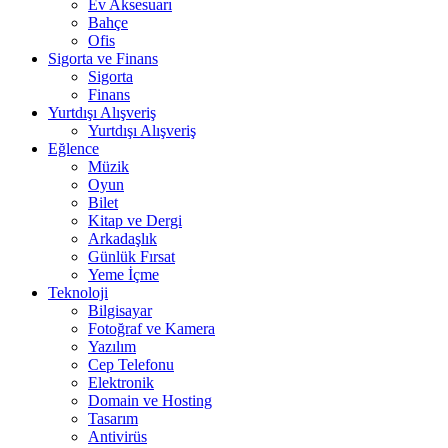
Ev Aksesuarı
Bahçe
Ofis
Sigorta ve Finans
Sigorta
Finans
Yurtdışı Alışveriş
Yurtdışı Alışveriş
Eğlence
Müzik
Oyun
Bilet
Kitap ve Dergi
Arkadaşlık
Günlük Fırsat
Yeme İçme
Teknoloji
Bilgisayar
Fotoğraf ve Kamera
Yazılım
Cep Telefonu
Elektronik
Domain ve Hosting
Tasarım
Antivirüs