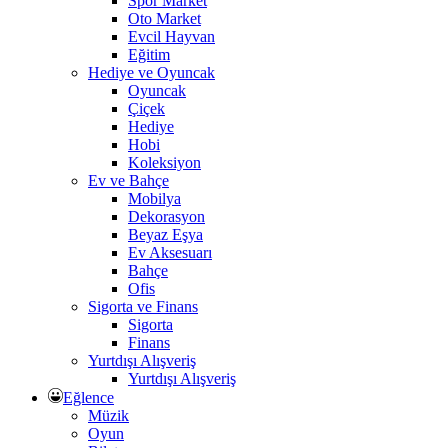
Spor Market
Oto Market
Evcil Hayvan
Eğitim
Hediye ve Oyuncak
Oyuncak
Çiçek
Hediye
Hobi
Koleksiyon
Ev ve Bahçe
Mobilya
Dekorasyon
Beyaz Eşya
Ev Aksesuarı
Bahçe
Ofis
Sigorta ve Finans
Sigorta
Finans
Yurtdışı Alışveriş
Yurtdışı Alışveriş
Eğlence
Müzik
Oyun