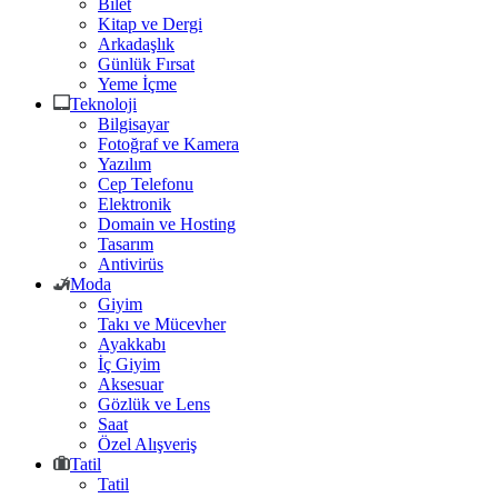
Bilet
Kitap ve Dergi
Arkadaşlık
Günlük Fırsat
Yeme İçme
Teknoloji
Bilgisayar
Fotoğraf ve Kamera
Yazılım
Cep Telefonu
Elektronik
Domain ve Hosting
Tasarım
Antivirüs
Moda
Giyim
Takı ve Mücevher
Ayakkabı
İç Giyim
Aksesuar
Gözlük ve Lens
Saat
Özel Alışveriş
Tatil
Tatil