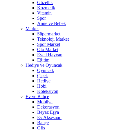
Güzellik
Kozmetik
Vitamin
Spor
Anne ve Bebek
Market
Süpermarket
Teknoloji Market
Spor Market
Oto Market
Evcil Hayvan
Eğitim
Hediye ve Oyuncak
Oyuncak
Çiçek
Hediye
Hobi
Koleksiyon
Ev ve Bahçe
Mobilya
Dekorasyon
Beyaz Eşya
Ev Aksesuarı
Bahçe
Ofis