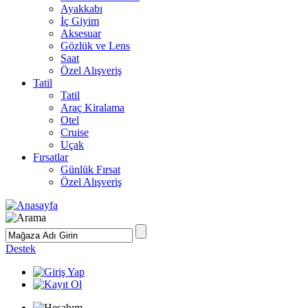
Ayakkabı
İç Giyim
Aksesuar
Gözlük ve Lens
Saat
Özel Alışveriş
Tatil
Tatil
Araç Kiralama
Otel
Cruise
Uçak
Fırsatlar
Günlük Fırsat
Özel Alışveriş
Destek