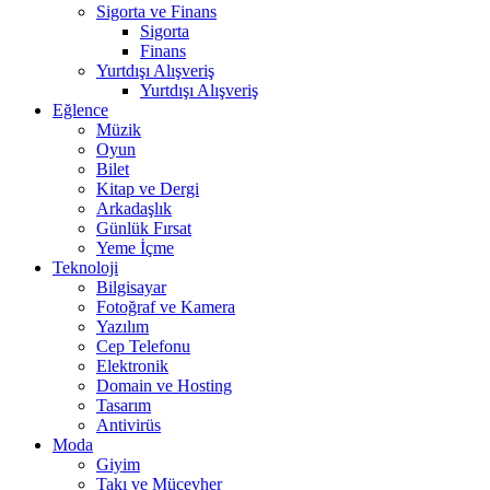
Sigorta ve Finans
Sigorta
Finans
Yurtdışı Alışveriş
Yurtdışı Alışveriş
Eğlence
Müzik
Oyun
Bilet
Kitap ve Dergi
Arkadaşlık
Günlük Fırsat
Yeme İçme
Teknoloji
Bilgisayar
Fotoğraf ve Kamera
Yazılım
Cep Telefonu
Elektronik
Domain ve Hosting
Tasarım
Antivirüs
Moda
Giyim
Takı ve Mücevher