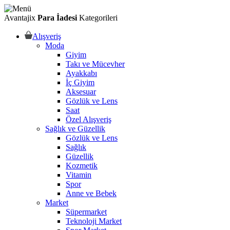
Avantajix
Para İadesi
Kategorileri
Alışveriş
Moda
Giyim
Takı ve Mücevher
Ayakkabı
İç Giyim
Aksesuar
Gözlük ve Lens
Saat
Özel Alışveriş
Sağlık ve Güzellik
Gözlük ve Lens
Sağlık
Güzellik
Kozmetik
Vitamin
Spor
Anne ve Bebek
Market
Süpermarket
Teknoloji Market