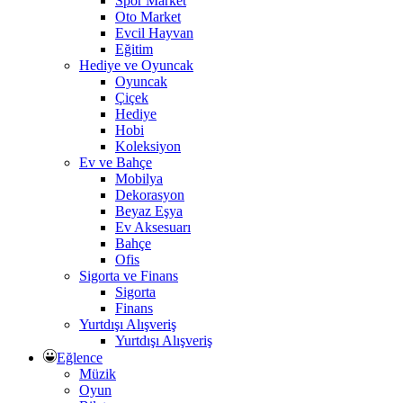
Spor Market
Oto Market
Evcil Hayvan
Eğitim
Hediye ve Oyuncak
Oyuncak
Çiçek
Hediye
Hobi
Koleksiyon
Ev ve Bahçe
Mobilya
Dekorasyon
Beyaz Eşya
Ev Aksesuarı
Bahçe
Ofis
Sigorta ve Finans
Sigorta
Finans
Yurtdışı Alışveriş
Yurtdışı Alışveriş
Eğlence
Müzik
Oyun