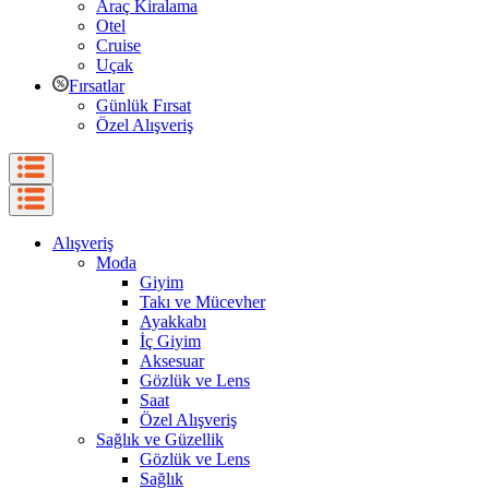
Araç Kiralama
Otel
Cruise
Uçak
Fırsatlar
Günlük Fırsat
Özel Alışveriş
Alışveriş
Moda
Giyim
Takı ve Mücevher
Ayakkabı
İç Giyim
Aksesuar
Gözlük ve Lens
Saat
Özel Alışveriş
Sağlık ve Güzellik
Gözlük ve Lens
Sağlık