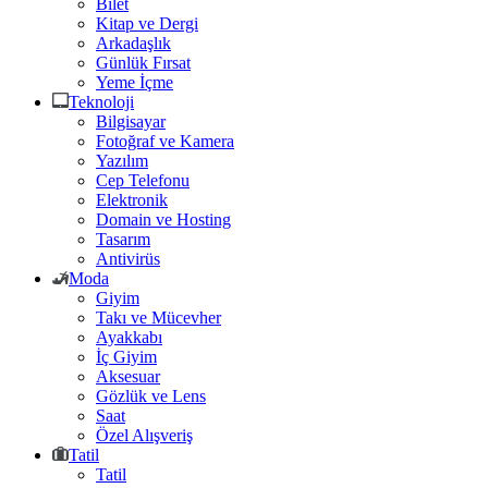
Bilet
Kitap ve Dergi
Arkadaşlık
Günlük Fırsat
Yeme İçme
Teknoloji
Bilgisayar
Fotoğraf ve Kamera
Yazılım
Cep Telefonu
Elektronik
Domain ve Hosting
Tasarım
Antivirüs
Moda
Giyim
Takı ve Mücevher
Ayakkabı
İç Giyim
Aksesuar
Gözlük ve Lens
Saat
Özel Alışveriş
Tatil
Tatil