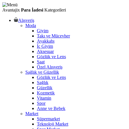
Avantajix
Para İadesi
Kategorileri
Alışveriş
Moda
Giyim
Takı ve Mücevher
Ayakkabı
İç Giyim
Aksesuar
Gözlük ve Lens
Saat
Özel Alışveriş
Sağlık ve Güzellik
Gözlük ve Lens
Sağlık
Güzellik
Kozmetik
Vitamin
Spor
Anne ve Bebek
Market
Süpermarket
Teknoloji Market