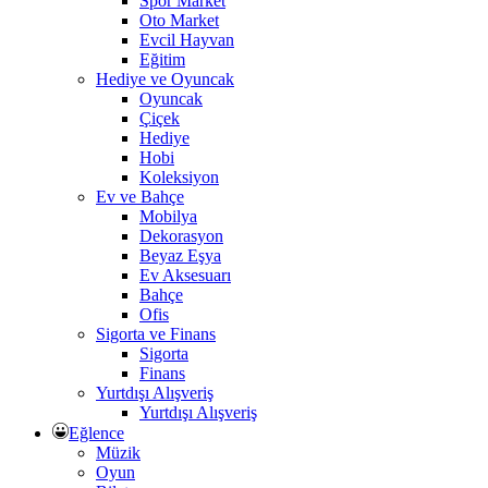
Spor Market
Oto Market
Evcil Hayvan
Eğitim
Hediye ve Oyuncak
Oyuncak
Çiçek
Hediye
Hobi
Koleksiyon
Ev ve Bahçe
Mobilya
Dekorasyon
Beyaz Eşya
Ev Aksesuarı
Bahçe
Ofis
Sigorta ve Finans
Sigorta
Finans
Yurtdışı Alışveriş
Yurtdışı Alışveriş
Eğlence
Müzik
Oyun