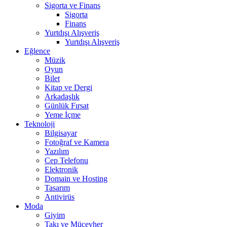
Sigorta ve Finans
Sigorta
Finans
Yurtdışı Alışveriş
Yurtdışı Alışveriş
Eğlence
Müzik
Oyun
Bilet
Kitap ve Dergi
Arkadaşlık
Günlük Fırsat
Yeme İçme
Teknoloji
Bilgisayar
Fotoğraf ve Kamera
Yazılım
Cep Telefonu
Elektronik
Domain ve Hosting
Tasarım
Antivirüs
Moda
Giyim
Takı ve Mücevher