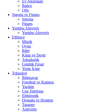
Ev Aksesuarı
Bahçe
Ofis
Sigorta ve Finans
Sigorta
Finans
Yurtdışı Alışveriş
Yurtdışı Alışveriş
Eğlence
Müzik
Oyun
Bilet
Kitap ve Dergi
Arkadaşlık
Günlük Fırsat
Yeme İçme
Teknoloji
Bilgisayar
Fotoğraf ve Kamera
Yazılım
Cep Telefonu
Elektronik
Domain ve Hosting
Tasarım
Antivirüs