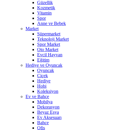
Güzellik
Kozmetik
Vitamin
Spor
Anne ve Bebek
Market
Süpermarket
Teknoloji Market
Spor Market
Oto Market
Evcil Hayvan
Eğitim
Hediye ve Oyuncak
Oyuncak
Çiçek
Hediye
Hobi
Koleksiyon
Ev ve Bahçe
Mobilya
Dekorasyon
Beyaz Eşya
Ev Aksesuarı
Bahçe
Ofis