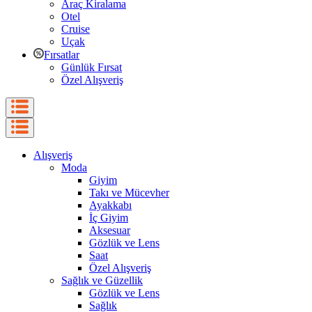
Araç Kiralama
Otel
Cruise
Uçak
Fırsatlar
Günlük Fırsat
Özel Alışveriş
Alışveriş
Moda
Giyim
Takı ve Mücevher
Ayakkabı
İç Giyim
Aksesuar
Gözlük ve Lens
Saat
Özel Alışveriş
Sağlık ve Güzellik
Gözlük ve Lens
Sağlık