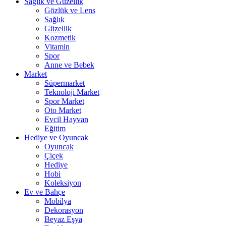
Sağlık ve Güzellik
Gözlük ve Lens
Sağlık
Güzellik
Kozmetik
Vitamin
Spor
Anne ve Bebek
Market
Süpermarket
Teknoloji Market
Spor Market
Oto Market
Evcil Hayvan
Eğitim
Hediye ve Oyuncak
Oyuncak
Çiçek
Hediye
Hobi
Koleksiyon
Ev ve Bahçe
Mobilya
Dekorasyon
Beyaz Eşya