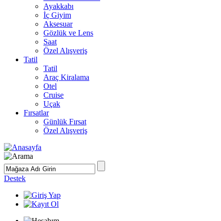
Ayakkabı
İç Giyim
Aksesuar
Gözlük ve Lens
Saat
Özel Alışveriş
Tatil
Tatil
Araç Kiralama
Otel
Cruise
Uçak
Fırsatlar
Günlük Fırsat
Özel Alışveriş
Destek