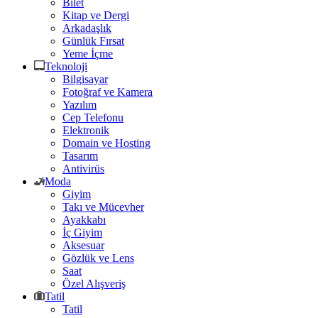
Bilet
Kitap ve Dergi
Arkadaşlık
Günlük Fırsat
Yeme İçme
Teknoloji
Bilgisayar
Fotoğraf ve Kamera
Yazılım
Cep Telefonu
Elektronik
Domain ve Hosting
Tasarım
Antivirüs
Moda
Giyim
Takı ve Mücevher
Ayakkabı
İç Giyim
Aksesuar
Gözlük ve Lens
Saat
Özel Alışveriş
Tatil
Tatil