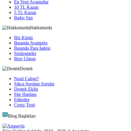
En Yeni Avantajlar
10 TL Kazan
5 TL Kazan
Bağış Yap
Hakkımızda
Biz Kimiz
Basında Avantajix
Basında Para İadesi
Sözleşmeler
Bize Ulaşın
Destek
Nasıl Çalışır?
Sıkça Sorulan Sorular
Destek Ekibi
Site Haritası
Etiketler
Çerez Testi
Blog Başlıkları