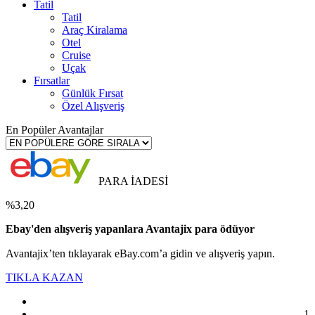
Tatil
Tatil
Araç Kiralama
Otel
Cruise
Uçak
Fırsatlar
Günlük Fırsat
Özel Alışveriş
En Popüler Avantajlar
PARA İADESİ
%3,20
Ebay'den alışveriş yapanlara Avantajix para ödüyor
Avantajix’ten tıklayarak eBay.com’a gidin ve alışveriş yapın.
TIKLA KAZAN
1