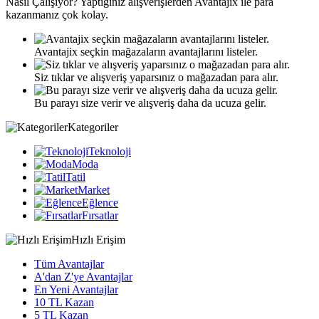
Nasıl
Çalışıyor?
Yaptığınız alışverişlerden Avantajix ile para
kazanmanız çok kolay.
Avantajix seçkin mağazaların avantajlarını listeler.
Siz tıklar ve alışveriş yaparsınız o mağazadan para alır.
Bu parayı size verir ve alışveriş daha da ucuza gelir.
Kategoriler
Teknoloji
Moda
Tatil
Market
Eğlence
Fırsatlar
Hızlı Erişim
Tüm Avantajlar
A'dan Z'ye Avantajlar
En Yeni Avantajlar
10 TL Kazan
5 TL Kazan