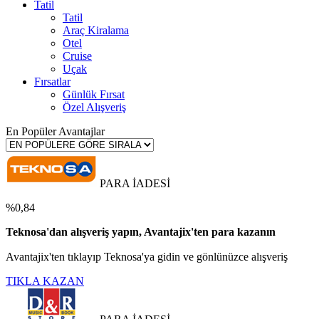
Tatil
Tatil
Araç Kiralama
Otel
Cruise
Uçak
Fırsatlar
Günlük Fırsat
Özel Alışveriş
En Popüler Avantajlar
PARA İADESİ
%0,84
Teknosa'dan alışveriş yapın, Avantajix'ten para kazanın
Avantajix'ten tıklayıp Teknosa'ya gidin ve gönlünüzce alışveriş
TIKLA KAZAN