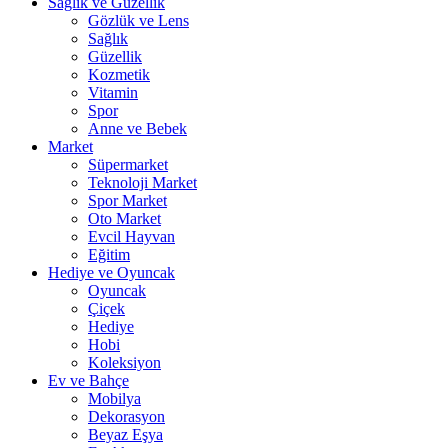
Sağlık ve Güzellik
Gözlük ve Lens
Sağlık
Güzellik
Kozmetik
Vitamin
Spor
Anne ve Bebek
Market
Süpermarket
Teknoloji Market
Spor Market
Oto Market
Evcil Hayvan
Eğitim
Hediye ve Oyuncak
Oyuncak
Çiçek
Hediye
Hobi
Koleksiyon
Ev ve Bahçe
Mobilya
Dekorasyon
Beyaz Eşya