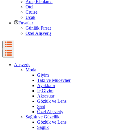
Araç Kiralama
Otel
Cruise
Uçak
Fırsatlar
Günlük Fırsat
Özel Alışveriş
Alışveriş
Moda
Giyim
Takı ve Mücevher
Ayakkabı
İç Giyim
Aksesuar
Gözlük ve Lens
Saat
Özel Alışveriş
Sağlık ve Güzellik
Gözlük ve Lens
Sağlık