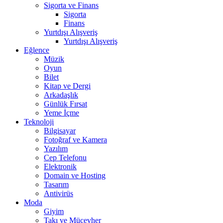
Sigorta ve Finans
Sigorta
Finans
Yurtdışı Alışveriş
Yurtdışı Alışveriş
Eğlence
Müzik
Oyun
Bilet
Kitap ve Dergi
Arkadaşlık
Günlük Fırsat
Yeme İçme
Teknoloji
Bilgisayar
Fotoğraf ve Kamera
Yazılım
Cep Telefonu
Elektronik
Domain ve Hosting
Tasarım
Antivirüs
Moda
Giyim
Takı ve Mücevher