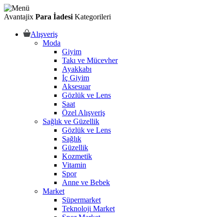
Avantajix
Para İadesi
Kategorileri
Alışveriş
Moda
Giyim
Takı ve Mücevher
Ayakkabı
İç Giyim
Aksesuar
Gözlük ve Lens
Saat
Özel Alışveriş
Sağlık ve Güzellik
Gözlük ve Lens
Sağlık
Güzellik
Kozmetik
Vitamin
Spor
Anne ve Bebek
Market
Süpermarket
Teknoloji Market