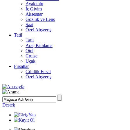
Ayakkabı
İç Giyim
Aksesuar
Gözlük ve Lens
Saat
Özel Alışveriş
Tatil
Tatil
Araç Kiralama
Otel
Cruise
Uçak
Fırsatlar
Günlük Fırsat
Özel Alışveriş
Destek