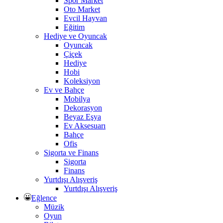
Spor Market
Oto Market
Evcil Hayvan
Eğitim
Hediye ve Oyuncak
Oyuncak
Çiçek
Hediye
Hobi
Koleksiyon
Ev ve Bahçe
Mobilya
Dekorasyon
Beyaz Eşya
Ev Aksesuarı
Bahçe
Ofis
Sigorta ve Finans
Sigorta
Finans
Yurtdışı Alışveriş
Yurtdışı Alışveriş
Eğlence
Müzik
Oyun