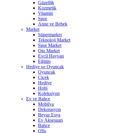
Güzellik
Kozmetik
Vitamin
Spor
Anne ve Bebek
Market
Süpermarket
Teknoloji Market
Spor Market
Oto Market
Evcil Hayvan
Eğitim
Hediye ve Oyuncak
Oyuncak
Çiçek
Hediye
Hobi
Koleksiyon
Ev ve Bahçe
Mobilya
Dekorasyon
Beyaz Eşya
Ev Aksesuarı
Bahçe
Ofis