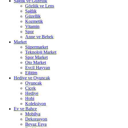
Sağlık ve Güzellik
Gözlük ve Lens
Sağlık
Güzellik
Kozmetik
Vitamin
Spor
Anne ve Bebek
Market
Süpermarket
Teknoloji Market
Spor Market
Oto Market
Evcil Hayvan
Eğitim
Hediye ve Oyuncak
Oyuncak
Çiçek
Hediye
Hobi
Koleksiyon
Ev ve Bahçe
Mobilya
Dekorasyon
Beyaz Eşya