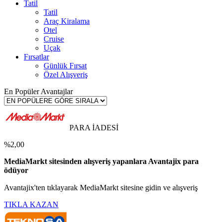
Tatil
Tatil
Araç Kiralama
Otel
Cruise
Uçak
Fırsatlar
Günlük Fırsat
Özel Alışveriş
En Popüler Avantajlar
PARA İADESİ
%2,00
MediaMarkt sitesinden alışveriş yapanlara Avantajix para
ödüyor
Avantajix'ten tıklayarak MediaMarkt sitesine gidin ve alışveriş
TIKLA KAZAN