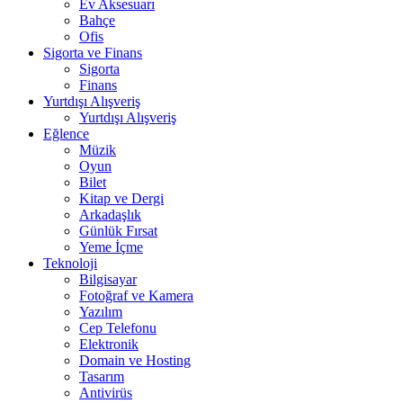
Ev Aksesuarı
Bahçe
Ofis
Sigorta ve Finans
Sigorta
Finans
Yurtdışı Alışveriş
Yurtdışı Alışveriş
Eğlence
Müzik
Oyun
Bilet
Kitap ve Dergi
Arkadaşlık
Günlük Fırsat
Yeme İçme
Teknoloji
Bilgisayar
Fotoğraf ve Kamera
Yazılım
Cep Telefonu
Elektronik
Domain ve Hosting
Tasarım
Antivirüs