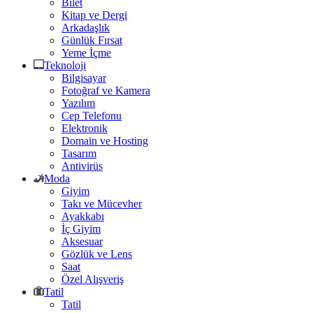
Bilet
Kitap ve Dergi
Arkadaşlık
Günlük Fırsat
Yeme İçme
Teknoloji
Bilgisayar
Fotoğraf ve Kamera
Yazılım
Cep Telefonu
Elektronik
Domain ve Hosting
Tasarım
Antivirüs
Moda
Giyim
Takı ve Mücevher
Ayakkabı
İç Giyim
Aksesuar
Gözlük ve Lens
Saat
Özel Alışveriş
Tatil
Tatil