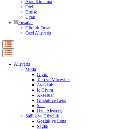
Araç Kiralama
Otel
Cruise
Uçak
Fırsatlar
Günlük Fırsat
Özel Alışveriş
Alışveriş
Moda
Giyim
Takı ve Mücevher
Ayakkabı
İç Giyim
Aksesuar
Gözlük ve Lens
Saat
Özel Alışveriş
Sağlık ve Güzellik
Gözlük ve Lens
Sağlık