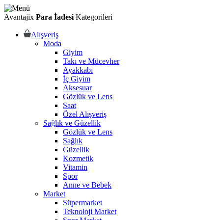
Avantajix
Para İadesi
Kategorileri
Alışveriş
Moda
Giyim
Takı ve Mücevher
Ayakkabı
İç Giyim
Aksesuar
Gözlük ve Lens
Saat
Özel Alışveriş
Sağlık ve Güzellik
Gözlük ve Lens
Sağlık
Güzellik
Kozmetik
Vitamin
Spor
Anne ve Bebek
Market
Süpermarket
Teknoloji Market