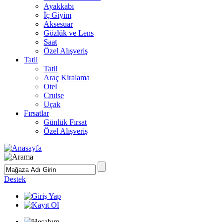
Ayakkabı
İç Giyim
Aksesuar
Gözlük ve Lens
Saat
Özel Alışveriş
Tatil
Tatil
Araç Kiralama
Otel
Cruise
Uçak
Fırsatlar
Günlük Fırsat
Özel Alışveriş
Destek