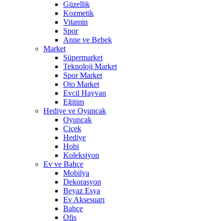
Güzellik
Kozmetik
Vitamin
Spor
Anne ve Bebek
Market
Süpermarket
Teknoloji Market
Spor Market
Oto Market
Evcil Hayvan
Eğitim
Hediye ve Oyuncak
Oyuncak
Çiçek
Hediye
Hobi
Koleksiyon
Ev ve Bahçe
Mobilya
Dekorasyon
Beyaz Eşya
Ev Aksesuarı
Bahçe
Ofis