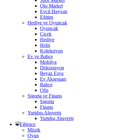
Spor Market
Oto Market
Evcil Hayvan
Eğitim
Hediye ve Oyuncak
Oyuncak
Çiçek
Hediye
Hobi
Koleksiyon
Ev ve Bahçe
Mobilya
Dekorasyon
Beyaz Eşya
Ev Aksesuarı
Bahçe
Ofis
Sigorta ve Finans
Sigorta
Finans
Yurtdışı Alışveriş
Yurtdışı Alışveriş
Eğlence
Müzik
Oyun