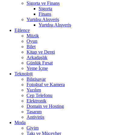
Sigorta ve Finans
Sigorta
Finans
Yurtdışı Alışveriş
Yurtdışı Alışveriş
Eğlence
Müzik
Oyun
Bilet
Kitap ve Dergi
Arkadaşlık
Günlük Fırsat
Yeme İçme
Teknoloji
Bilgisayar
Fotoğraf ve Kamera
Yazılım
Cep Telefonu
Elektronik
Domain ve Hosting
Tasarım
Antivirüs
Moda
Giyim
Takı ve Mücevher