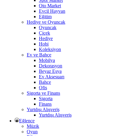
Spor Market
Oto Market
Evcil Hayvan
Eğitim
Hediye ve Oyuncak
Oyuncak
Çiçek
Hediye
Hobi
Koleksiyon
Ev ve Bahçe
Mobilya
Dekorasyon
Beyaz Eşya
Ev Aksesuarı
Bahçe
Ofis
Sigorta ve Finans
Sigorta
Finans
Yurtdışı Alışveriş
Yurtdışı Alışveriş
Eğlence
Müzik
Oyun