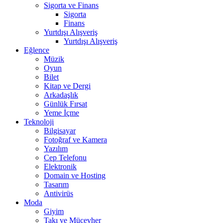
Sigorta ve Finans
Sigorta
Finans
Yurtdışı Alışveriş
Yurtdışı Alışveriş
Eğlence
Müzik
Oyun
Bilet
Kitap ve Dergi
Arkadaşlık
Günlük Fırsat
Yeme İçme
Teknoloji
Bilgisayar
Fotoğraf ve Kamera
Yazılım
Cep Telefonu
Elektronik
Domain ve Hosting
Tasarım
Antivirüs
Moda
Giyim
Takı ve Mücevher