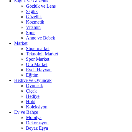
Sağlık ve Güzellik
Gözlük ve Lens
Sağlık
Güzellik
Kozmetik
Vitamin
Spor
Anne ve Bebek
Market
Süpermarket
Teknoloji Market
Spor Market
Oto Market
Evcil Hayvan
Eğitim
Hediye ve Oyuncak
Oyuncak
Çiçek
Hediye
Hobi
Koleksiyon
Ev ve Bahçe
Mobilya
Dekorasyon
Beyaz Eşya