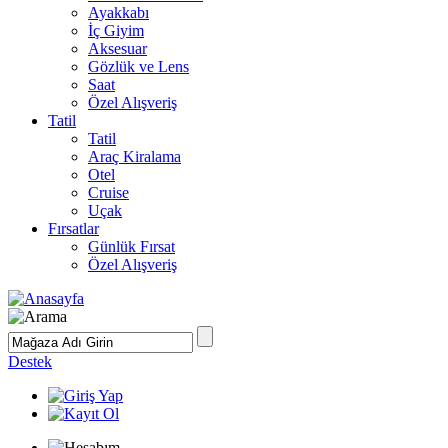
Ayakkabı
İç Giyim
Aksesuar
Gözlük ve Lens
Saat
Özel Alışveriş
Tatil
Tatil
Araç Kiralama
Otel
Cruise
Uçak
Fırsatlar
Günlük Fırsat
Özel Alışveriş
Destek