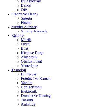
Ev Aksesuarı
Bahçe
Ofis
Sigorta ve Finans
Sigorta
Finans
Yurtdışı Alışveriş
Yurtdışı Alışveriş
Eğlence
Müzik
Oyun
Bilet
Kitap ve Dergi
Arkadaşlık
Günlük Fırsat
Yeme İçme
Teknoloji
Bilgisayar
Fotoğraf ve Kamera
Yazılım
Cep Telefonu
Elektronik
Domain ve Hosting
Tasarım
Antivirüs