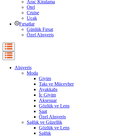
Araç Kiralama
Otel
Cruise
Uçak
Fırsatlar
Günlük Fırsat
Özel Alışveriş
Alışveriş
Moda
Giyim
Takı ve Mücevher
Ayakkabı
İç Giyim
Aksesuar
Gözlük ve Lens
Saat
Özel Alışveriş
Sağlık ve Güzellik
Gözlük ve Lens
Sağlık