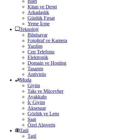
Bilet
Kitap ve Dergi
Arkadaşlık
Günlük Fırsat
Yeme İçme
Teknoloji
Bilgisayar
Fotoğraf ve Kamera
Yazılım
Cep Telefonu
Elektronik
Domain ve Hosting
Tasarım
Antivirüs
Moda
Giyim
Takı ve Mücevher
Ayakkabı
İç Giyim
Aksesuar
Gözlük ve Lens
Saat
Özel Alışveriş
Tatil
Tatil