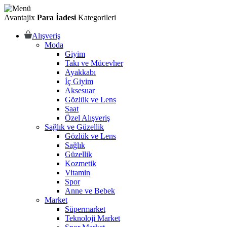
Avantajix
Para İadesi
Kategorileri
Alışveriş
Moda
Giyim
Takı ve Mücevher
Ayakkabı
İç Giyim
Aksesuar
Gözlük ve Lens
Saat
Özel Alışveriş
Sağlık ve Güzellik
Gözlük ve Lens
Sağlık
Güzellik
Kozmetik
Vitamin
Spor
Anne ve Bebek
Market
Süpermarket
Teknoloji Market