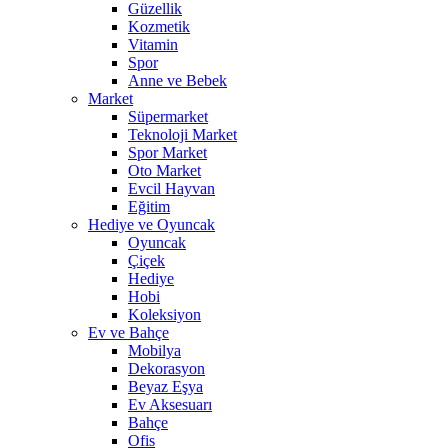
Güzellik
Kozmetik
Vitamin
Spor
Anne ve Bebek
Market
Süpermarket
Teknoloji Market
Spor Market
Oto Market
Evcil Hayvan
Eğitim
Hediye ve Oyuncak
Oyuncak
Çiçek
Hediye
Hobi
Koleksiyon
Ev ve Bahçe
Mobilya
Dekorasyon
Beyaz Eşya
Ev Aksesuarı
Bahçe
Ofis