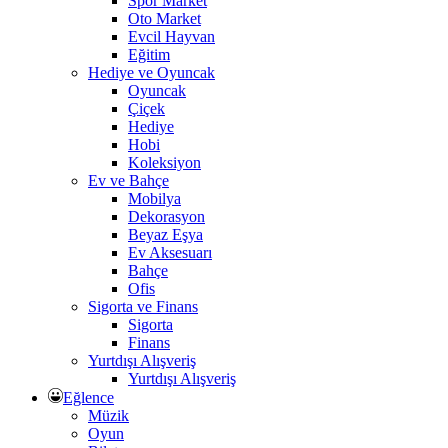
Spor Market
Oto Market
Evcil Hayvan
Eğitim
Hediye ve Oyuncak
Oyuncak
Çiçek
Hediye
Hobi
Koleksiyon
Ev ve Bahçe
Mobilya
Dekorasyon
Beyaz Eşya
Ev Aksesuarı
Bahçe
Ofis
Sigorta ve Finans
Sigorta
Finans
Yurtdışı Alışveriş
Yurtdışı Alışveriş
Eğlence
Müzik
Oyun