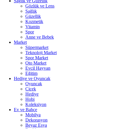
Sağlık ve Güzellik
Gözlük ve Lens
Sağlık
Güzellik
Kozmetik
Vitamin
Spor
Anne ve Bebek
Market
Süpermarket
Teknoloji Market
Spor Market
Oto Market
Evcil Hayvan
Eğitim
Hediye ve Oyuncak
Oyuncak
Çiçek
Hediye
Hobi
Koleksiyon
Ev ve Bahçe
Mobilya
Dekorasyon
Beyaz Eşya