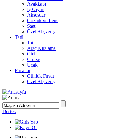
Ayakkabı
İç Giyim
Aksesuar
Gözlük ve Lens
Saat
Özel Alışveriş
Tatil
Tatil
Araç Kiralama
Otel
Cruise
Uçak
Fırsatlar
Günlük Fırsat
Özel Alışveriş
Destek