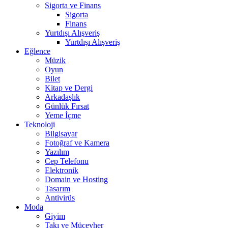
Sigorta ve Finans
Sigorta
Finans
Yurtdışı Alışveriş
Yurtdışı Alışveriş
Eğlence
Müzik
Oyun
Bilet
Kitap ve Dergi
Arkadaşlık
Günlük Fırsat
Yeme İçme
Teknoloji
Bilgisayar
Fotoğraf ve Kamera
Yazılım
Cep Telefonu
Elektronik
Domain ve Hosting
Tasarım
Antivirüs
Moda
Giyim
Takı ve Mücevher