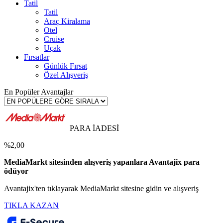
Tatil
Tatil
Araç Kiralama
Otel
Cruise
Uçak
Fırsatlar
Günlük Fırsat
Özel Alışveriş
En Popüler Avantajlar
PARA İADESİ
%2,00
MediaMarkt sitesinden alışveriş yapanlara Avantajix para
ödüyor
Avantajix'ten tıklayarak MediaMarkt sitesine gidin ve alışveriş
TIKLA KAZAN