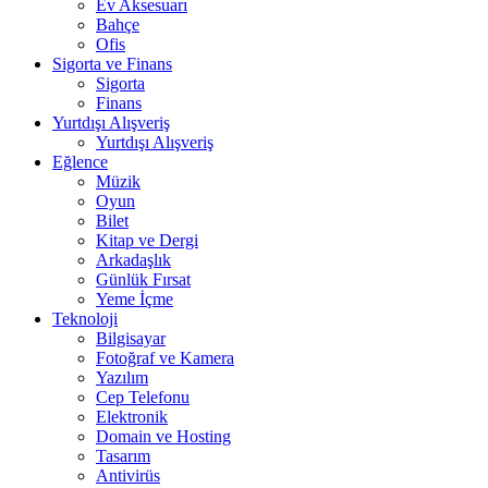
Ev Aksesuarı
Bahçe
Ofis
Sigorta ve Finans
Sigorta
Finans
Yurtdışı Alışveriş
Yurtdışı Alışveriş
Eğlence
Müzik
Oyun
Bilet
Kitap ve Dergi
Arkadaşlık
Günlük Fırsat
Yeme İçme
Teknoloji
Bilgisayar
Fotoğraf ve Kamera
Yazılım
Cep Telefonu
Elektronik
Domain ve Hosting
Tasarım
Antivirüs