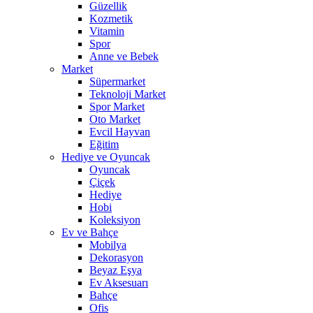
Güzellik
Kozmetik
Vitamin
Spor
Anne ve Bebek
Market
Süpermarket
Teknoloji Market
Spor Market
Oto Market
Evcil Hayvan
Eğitim
Hediye ve Oyuncak
Oyuncak
Çiçek
Hediye
Hobi
Koleksiyon
Ev ve Bahçe
Mobilya
Dekorasyon
Beyaz Eşya
Ev Aksesuarı
Bahçe
Ofis