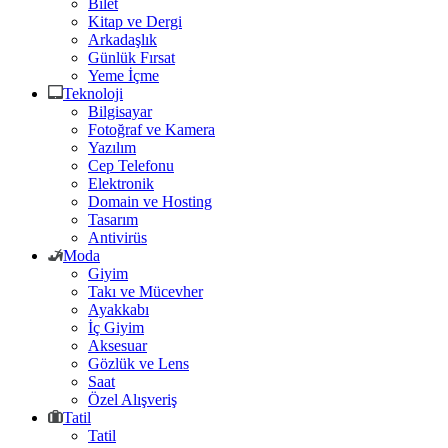
Bilet
Kitap ve Dergi
Arkadaşlık
Günlük Fırsat
Yeme İçme
Teknoloji
Bilgisayar
Fotoğraf ve Kamera
Yazılım
Cep Telefonu
Elektronik
Domain ve Hosting
Tasarım
Antivirüs
Moda
Giyim
Takı ve Mücevher
Ayakkabı
İç Giyim
Aksesuar
Gözlük ve Lens
Saat
Özel Alışveriş
Tatil
Tatil