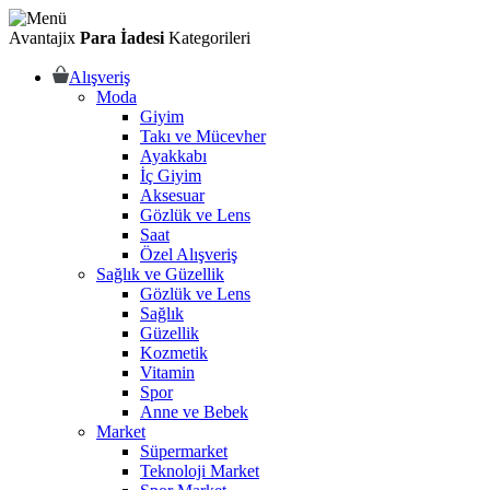
Avantajix
Para İadesi
Kategorileri
Alışveriş
Moda
Giyim
Takı ve Mücevher
Ayakkabı
İç Giyim
Aksesuar
Gözlük ve Lens
Saat
Özel Alışveriş
Sağlık ve Güzellik
Gözlük ve Lens
Sağlık
Güzellik
Kozmetik
Vitamin
Spor
Anne ve Bebek
Market
Süpermarket
Teknoloji Market