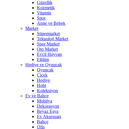
Güzellik
Kozmetik
Vitamin
Spor
Anne ve Bebek
Market
Süpermarket
Teknoloji Market
Spor Market
Oto Market
Evcil Hayvan
Eğitim
Hediye ve Oyuncak
Oyuncak
Çiçek
Hediye
Hobi
Koleksiyon
Ev ve Bahçe
Mobilya
Dekorasyon
Beyaz Eşya
Ev Aksesuarı
Bahçe
Ofis