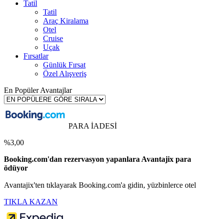
Tatil
Tatil
Araç Kiralama
Otel
Cruise
Uçak
Fırsatlar
Günlük Fırsat
Özel Alışveriş
En Popüler Avantajlar
PARA İADESİ
%3,00
Booking.com'dan rezervasyon yapanlara Avantajix para
ödüyor
Avantajix'ten tıklayarak Booking.com'a gidin, yüzbinlerce otel
TIKLA KAZAN