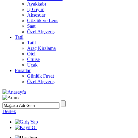
Ayakkabı
İç Giyim
Aksesuar
Gözlük ve Lens
Saat
Özel Alışveriş
Tatil
Tatil
Araç Kiralama
Otel
Cruise
Uçak
Fırsatlar
Günlük Fırsat
Özel Alışveriş
Destek