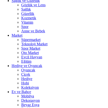
Sağlık ve Güzellik
Gözlük ve Lens
Sağlık
Güzellik
Kozmetik
Vitamin
Spor
Anne ve Bebek
Market
Süpermarket
Teknoloji Market
Spor Market
Oto Market
Evcil Hayvan
Eğitim
Hediye ve Oyuncak
Oyuncak
Çiçek
Hediye
Hobi
Koleksiyon
Ev ve Bahçe
Mobilya
Dekorasyon
Beyaz Eşya