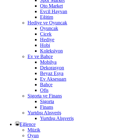
Spor Market
Oto Market
Evcil Hayvan
Eğitim
Hediye ve Oyuncak
Oyuncak
Çiçek
Hediye
Hobi
Koleksiyon
Ev ve Bahçe
Mobilya
Dekorasyon
Beyaz Eşya
Ev Aksesuarı
Bahçe
Ofis
Sigorta ve Finans
Sigorta
Finans
Yurtdışı Alışveriş
Yurtdışı Alışveriş
Eğlence
Müzik
Oyun