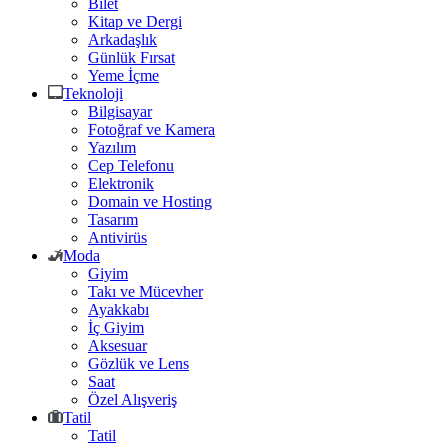
Bilet
Kitap ve Dergi
Arkadaşlık
Günlük Fırsat
Yeme İçme
Teknoloji
Bilgisayar
Fotoğraf ve Kamera
Yazılım
Cep Telefonu
Elektronik
Domain ve Hosting
Tasarım
Antivirüs
Moda
Giyim
Takı ve Mücevher
Ayakkabı
İç Giyim
Aksesuar
Gözlük ve Lens
Saat
Özel Alışveriş
Tatil
Tatil