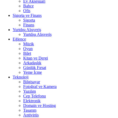
Ev Aksesuarı
Bahçe
Ofis
Sigorta ve Finans
Sigorta
Finans
Yurtdışı Alışveriş
Yurtdışı Alışveriş
Eğlence
Müzik
Oyun
Bilet
Kitap ve Dergi
Arkadaşlık
Günlük Fırsat
Yeme İçme
Teknoloji
Bilgisayar
Fotoğraf ve Kamera
Yazılım
Cep Telefonu
Elektronik
Domain ve Hosting
Tasarım
Antivirüs