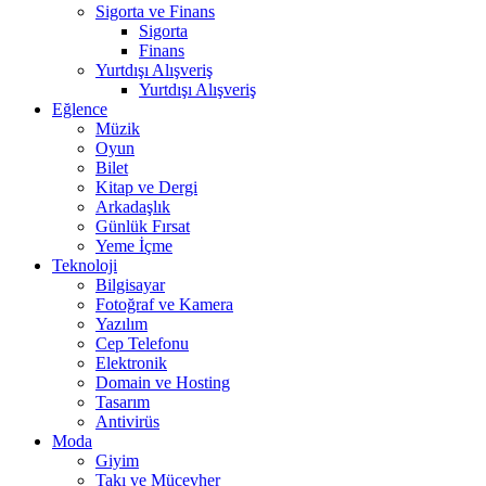
Sigorta ve Finans
Sigorta
Finans
Yurtdışı Alışveriş
Yurtdışı Alışveriş
Eğlence
Müzik
Oyun
Bilet
Kitap ve Dergi
Arkadaşlık
Günlük Fırsat
Yeme İçme
Teknoloji
Bilgisayar
Fotoğraf ve Kamera
Yazılım
Cep Telefonu
Elektronik
Domain ve Hosting
Tasarım
Antivirüs
Moda
Giyim
Takı ve Mücevher