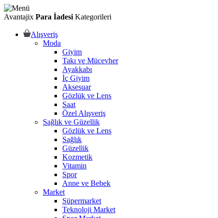
Avantajix
Para İadesi
Kategorileri
Alışveriş
Moda
Giyim
Takı ve Mücevher
Ayakkabı
İç Giyim
Aksesuar
Gözlük ve Lens
Saat
Özel Alışveriş
Sağlık ve Güzellik
Gözlük ve Lens
Sağlık
Güzellik
Kozmetik
Vitamin
Spor
Anne ve Bebek
Market
Süpermarket
Teknoloji Market