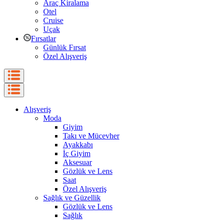
Araç Kiralama
Otel
Cruise
Uçak
Fırsatlar
Günlük Fırsat
Özel Alışveriş
Alışveriş
Moda
Giyim
Takı ve Mücevher
Ayakkabı
İç Giyim
Aksesuar
Gözlük ve Lens
Saat
Özel Alışveriş
Sağlık ve Güzellik
Gözlük ve Lens
Sağlık