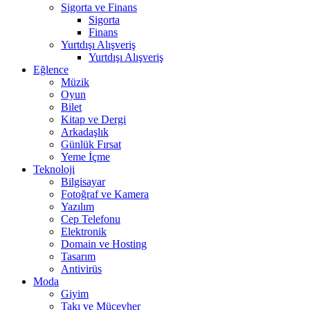
Sigorta ve Finans
Sigorta
Finans
Yurtdışı Alışveriş
Yurtdışı Alışveriş
Eğlence
Müzik
Oyun
Bilet
Kitap ve Dergi
Arkadaşlık
Günlük Fırsat
Yeme İçme
Teknoloji
Bilgisayar
Fotoğraf ve Kamera
Yazılım
Cep Telefonu
Elektronik
Domain ve Hosting
Tasarım
Antivirüs
Moda
Giyim
Takı ve Mücevher