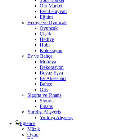
Spor Market
Oto Market
Evcil Hayvan
Eğitim
Hediye ve Oyuncak
Oyuncak
Çiçek
Hediye
Hobi
Koleksiyon
Ev ve Bahçe
Mobilya
Dekorasyon
Beyaz Eşya
Ev Aksesuarı
Bahçe
Ofis
Sigorta ve Finans
Sigorta
Finans
Yurtdışı Alışveriş
Yurtdışı Alışveriş
Eğlence
Müzik
Oyun