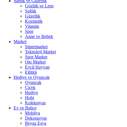
Sağlık ve Güzellik
Gözlük ve Lens
Sağlık
Güzellik
Kozmetik
Vitamin
Spor
Anne ve Bebek
Market
Süpermarket
Teknoloji Market
Spor Market
Oto Market
Evcil Hayvan
Eğitim
Hediye ve Oyuncak
Oyuncak
Çiçek
Hediye
Hobi
Koleksiyon
Ev ve Bahçe
Mobilya
Dekorasyon
Beyaz Eşya