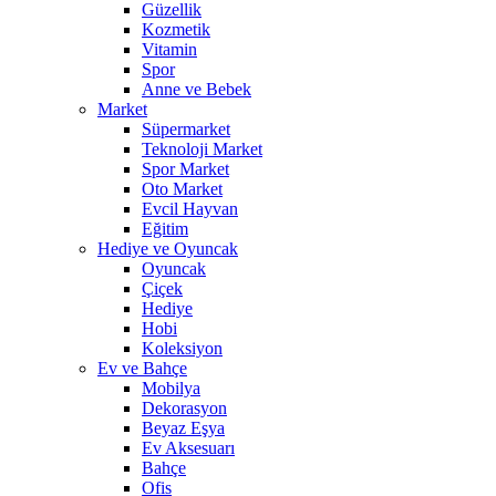
Güzellik
Kozmetik
Vitamin
Spor
Anne ve Bebek
Market
Süpermarket
Teknoloji Market
Spor Market
Oto Market
Evcil Hayvan
Eğitim
Hediye ve Oyuncak
Oyuncak
Çiçek
Hediye
Hobi
Koleksiyon
Ev ve Bahçe
Mobilya
Dekorasyon
Beyaz Eşya
Ev Aksesuarı
Bahçe
Ofis