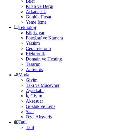
Bilet
Kitap ve Dergi
Arkadaşlık
Günlük Fırsat
Yeme İçme
Teknoloji
Bilgisayar
Fotoğraf ve Kamera
Yazılım
Cep Telefonu
Elektronik
Domain ve Hosting
Tasarım
Antivirüs
Moda
Giyim
Takı ve Mücevher
Ayakkabı
İç Giyim
Aksesuar
Gözlük ve Lens
Saat
Özel Alışveriş
Tatil
Tatil