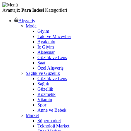
Avantajix
Para İadesi
Kategorileri
Alışveriş
Moda
Giyim
Takı ve Mücevher
Ayakkabı
İç Giyim
Aksesuar
Gözlük ve Lens
Saat
Özel Alışveriş
Sağlık ve Güzellik
Gözlük ve Lens
Sağlık
Güzellik
Kozmetik
Vitamin
Spor
Anne ve Bebek
Market
Süpermarket
Teknoloji Market