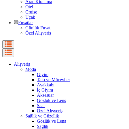
Araç Kiralama
Otel
Cruise
Uçak
Fırsatlar
Günlük Fırsat
Özel Alışveriş
Alışveriş
Moda
Giyim
Takı ve Mücevher
Ayakkabı
İç Giyim
Aksesuar
Gözlük ve Lens
Saat
Özel Alışveriş
Sağlık ve Güzellik
Gözlük ve Lens
Sağlık