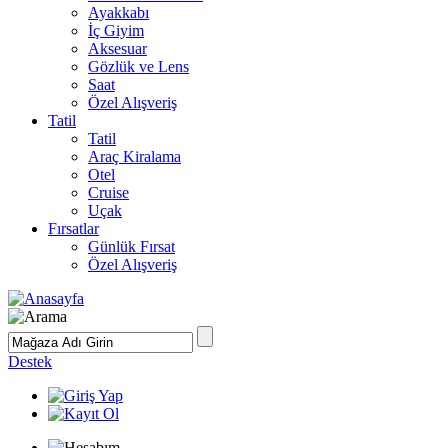
Ayakkabı
İç Giyim
Aksesuar
Gözlük ve Lens
Saat
Özel Alışveriş
Tatil
Tatil
Araç Kiralama
Otel
Cruise
Uçak
Fırsatlar
Günlük Fırsat
Özel Alışveriş
Destek