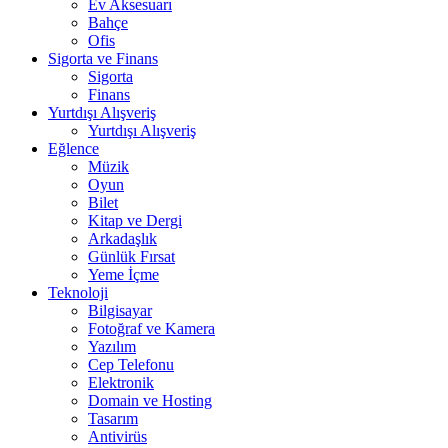
Ev Aksesuarı
Bahçe
Ofis
Sigorta ve Finans
Sigorta
Finans
Yurtdışı Alışveriş
Yurtdışı Alışveriş
Eğlence
Müzik
Oyun
Bilet
Kitap ve Dergi
Arkadaşlık
Günlük Fırsat
Yeme İçme
Teknoloji
Bilgisayar
Fotoğraf ve Kamera
Yazılım
Cep Telefonu
Elektronik
Domain ve Hosting
Tasarım
Antivirüs