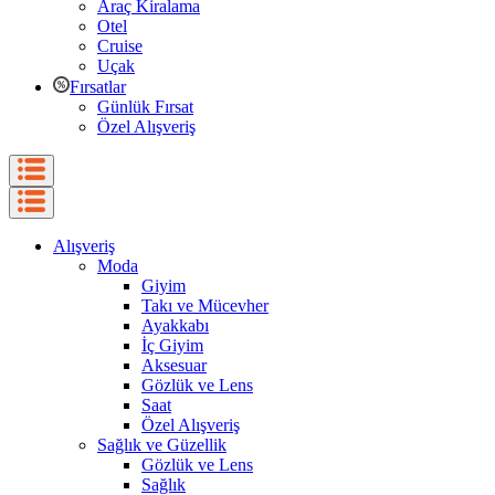
Araç Kiralama
Otel
Cruise
Uçak
Fırsatlar
Günlük Fırsat
Özel Alışveriş
Alışveriş
Moda
Giyim
Takı ve Mücevher
Ayakkabı
İç Giyim
Aksesuar
Gözlük ve Lens
Saat
Özel Alışveriş
Sağlık ve Güzellik
Gözlük ve Lens
Sağlık