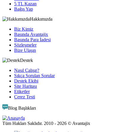
5 TL Kazan
Bağış Yap
Hakkımızda
Biz Kimiz
Basında Avantajix
Basında Para İadesi
Sözleşmeler
Bize Ulaşın
Destek
Nasıl Çalışır?
Sıkça Sorulan Sorular
Destek Ekibi
Site Haritası
Etiketler
Çerez Testi
Blog Başlıkları
Tüm Hakları Saklıdır. 2010 -
2026
© Avantajix