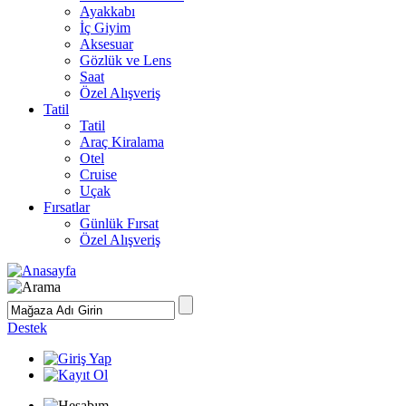
Ayakkabı
İç Giyim
Aksesuar
Gözlük ve Lens
Saat
Özel Alışveriş
Tatil
Tatil
Araç Kiralama
Otel
Cruise
Uçak
Fırsatlar
Günlük Fırsat
Özel Alışveriş
Destek