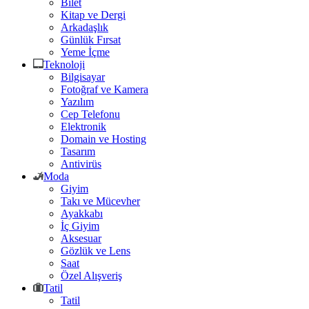
Bilet
Kitap ve Dergi
Arkadaşlık
Günlük Fırsat
Yeme İçme
Teknoloji
Bilgisayar
Fotoğraf ve Kamera
Yazılım
Cep Telefonu
Elektronik
Domain ve Hosting
Tasarım
Antivirüs
Moda
Giyim
Takı ve Mücevher
Ayakkabı
İç Giyim
Aksesuar
Gözlük ve Lens
Saat
Özel Alışveriş
Tatil
Tatil