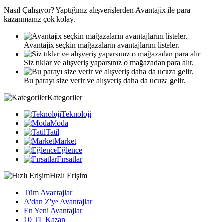
Nasıl
Çalışıyor?
Yaptığınız alışverişlerden Avantajix ile para
kazanmanız çok kolay.
Avantajix seçkin mağazaların avantajlarını listeler.
Siz tıklar ve alışveriş yaparsınız o mağazadan para alır.
Bu parayı size verir ve alışveriş daha da ucuza gelir.
Kategoriler
Teknoloji
Moda
Tatil
Market
Eğlence
Fırsatlar
Hızlı Erişim
Tüm Avantajlar
A'dan Z'ye Avantajlar
En Yeni Avantajlar
10 TL Kazan