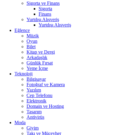
Sigorta ve Finans
Sigorta
Finans
Yurtdışı Alışveriş
Yurtdışı Alışveriş
Eğlence
Müzik
Oyun
Bilet
Kitap ve Dergi
Arkadaşlık
Günlük Fırsat
Yeme İçme
Teknoloji
Bilgisayar
Fotoğraf ve Kamera
Yazılım
Cep Telefonu
Elektronik
Domain ve Hosting
Tasarım
Antivirüs
Moda
Giyim
Takı ve Mücevher