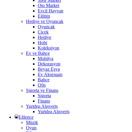
Spor Market
Oto Market
Evcil Hayvan
Eğitim
Hediye ve Oyuncak
Oyuncak
Çiçek
Hediye
Hobi
Koleksiyon
Ev ve Bahçe
Mobilya
Dekorasyon
Beyaz Eşya
Ev Aksesuarı
Bahçe
Ofis
Sigorta ve Finans
Sigorta
Finans
Yurtdışı Alışveriş
Yurtdışı Alışveriş
Eğlence
Müzik
Oyun