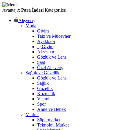
Avantajix
Para İadesi
Kategorileri
Alışveriş
Moda
Giyim
Takı ve Mücevher
Ayakkabı
İç Giyim
Aksesuar
Gözlük ve Lens
Saat
Özel Alışveriş
Sağlık ve Güzellik
Gözlük ve Lens
Sağlık
Güzellik
Kozmetik
Vitamin
Spor
Anne ve Bebek
Market
Süpermarket
Teknoloji Market