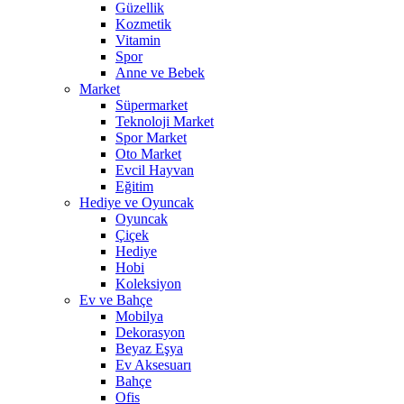
Güzellik
Kozmetik
Vitamin
Spor
Anne ve Bebek
Market
Süpermarket
Teknoloji Market
Spor Market
Oto Market
Evcil Hayvan
Eğitim
Hediye ve Oyuncak
Oyuncak
Çiçek
Hediye
Hobi
Koleksiyon
Ev ve Bahçe
Mobilya
Dekorasyon
Beyaz Eşya
Ev Aksesuarı
Bahçe
Ofis