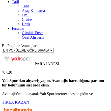
Tatil
Tatil
Araç Kiralama
Otel
Cruise
Uçak
Fırsatlar
Günlük Fırsat
Özel Alışveriş
En Popüler Avantajlar
PARA İADESİ
%7,20
Yalı Spor'dan alışveriş yapın, Avantajix harcadığınız paranın
bir bölümünü size iade etsin
Avantajix'ten tıklayarak Yalı Spor internet sitesine gidin ve
TIKLA KAZAN