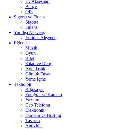
Ev Aksesuarı
Bahçe
Ofis
Sigorta ve Finans
Sigorta
Finans
Yurtdışı Alışveriş
Yurtdışı Alışveriş
Eğlence
Müzik
Oyun
Bilet
Kitap ve Dergi
Arkadaşlık
Günlük Fırsat
Yeme İçme
Teknoloji
Bilgisayar
Fotoğraf ve Kamera
Yazılım
Cep Telefonu
Elektronik
Domain ve Hosting
Tasarım
Antivirüs