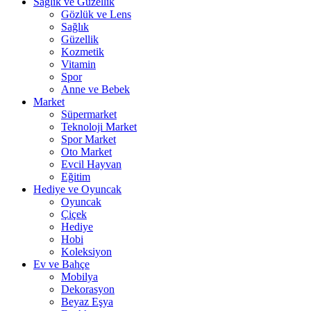
Sağlık ve Güzellik
Gözlük ve Lens
Sağlık
Güzellik
Kozmetik
Vitamin
Spor
Anne ve Bebek
Market
Süpermarket
Teknoloji Market
Spor Market
Oto Market
Evcil Hayvan
Eğitim
Hediye ve Oyuncak
Oyuncak
Çiçek
Hediye
Hobi
Koleksiyon
Ev ve Bahçe
Mobilya
Dekorasyon
Beyaz Eşya