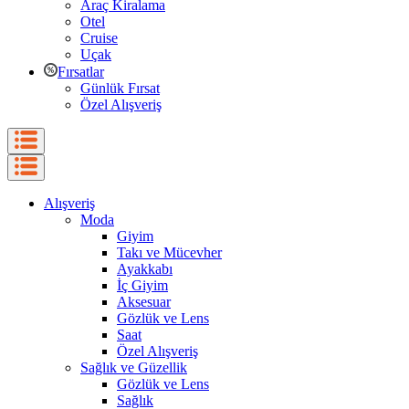
Araç Kiralama
Otel
Cruise
Uçak
Fırsatlar
Günlük Fırsat
Özel Alışveriş
Alışveriş
Moda
Giyim
Takı ve Mücevher
Ayakkabı
İç Giyim
Aksesuar
Gözlük ve Lens
Saat
Özel Alışveriş
Sağlık ve Güzellik
Gözlük ve Lens
Sağlık