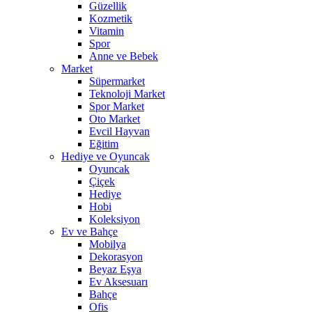
Güzellik
Kozmetik
Vitamin
Spor
Anne ve Bebek
Market
Süpermarket
Teknoloji Market
Spor Market
Oto Market
Evcil Hayvan
Eğitim
Hediye ve Oyuncak
Oyuncak
Çiçek
Hediye
Hobi
Koleksiyon
Ev ve Bahçe
Mobilya
Dekorasyon
Beyaz Eşya
Ev Aksesuarı
Bahçe
Ofis