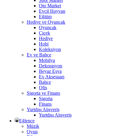
Spor Market
Oto Market
Evcil Hayvan
Eğitim
Hediye ve Oyuncak
Oyuncak
Çiçek
Hediye
Hobi
Koleksiyon
Ev ve Bahçe
Mobilya
Dekorasyon
Beyaz Eşya
Ev Aksesuarı
Bahçe
Ofis
Sigorta ve Finans
Sigorta
Finans
Yurtdışı Alışveriş
Yurtdışı Alışveriş
Eğlence
Müzik
Oyun