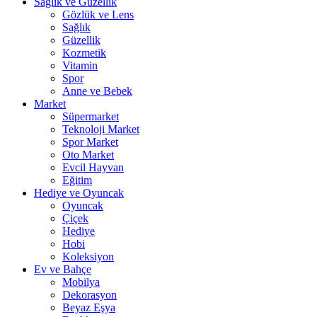
Sağlık ve Güzellik
Gözlük ve Lens
Sağlık
Güzellik
Kozmetik
Vitamin
Spor
Anne ve Bebek
Market
Süpermarket
Teknoloji Market
Spor Market
Oto Market
Evcil Hayvan
Eğitim
Hediye ve Oyuncak
Oyuncak
Çiçek
Hediye
Hobi
Koleksiyon
Ev ve Bahçe
Mobilya
Dekorasyon
Beyaz Eşya