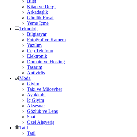
Bilet
Kitap ve Dergi
Arkadaşlık
Günlük Fırsat
Yeme İçme
Teknoloji
Bilgisayar
Fotoğraf ve Kamera
Yazılım
Cep Telefonu
Elektronik
Domain ve Hosting
Tasarım
Antivirüs
Moda
Giyim
Takı ve Mücevher
Ayakkabı
İç Giyim
Aksesuar
Gözlük ve Lens
Saat
Özel Alışveriş
Tatil
Tatil