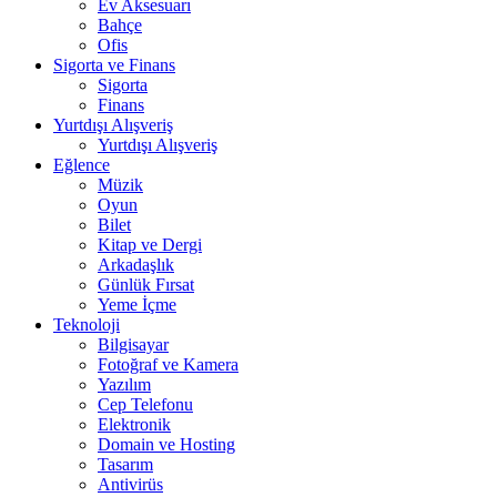
Ev Aksesuarı
Bahçe
Ofis
Sigorta ve Finans
Sigorta
Finans
Yurtdışı Alışveriş
Yurtdışı Alışveriş
Eğlence
Müzik
Oyun
Bilet
Kitap ve Dergi
Arkadaşlık
Günlük Fırsat
Yeme İçme
Teknoloji
Bilgisayar
Fotoğraf ve Kamera
Yazılım
Cep Telefonu
Elektronik
Domain ve Hosting
Tasarım
Antivirüs