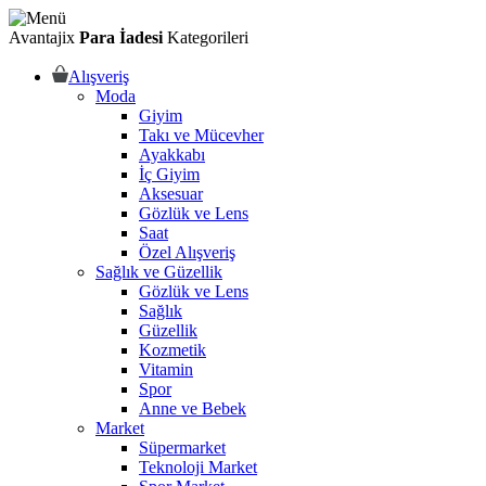
Avantajix
Para İadesi
Kategorileri
Alışveriş
Moda
Giyim
Takı ve Mücevher
Ayakkabı
İç Giyim
Aksesuar
Gözlük ve Lens
Saat
Özel Alışveriş
Sağlık ve Güzellik
Gözlük ve Lens
Sağlık
Güzellik
Kozmetik
Vitamin
Spor
Anne ve Bebek
Market
Süpermarket
Teknoloji Market