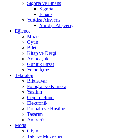
Sigorta ve Finans
Sigorta
Finans
Yurtdışı Alışveriş
Yurtdışı Alışveriş
Eğlence
Müzik
Oyun
Bilet
Kitap ve Dergi
Arkadaşlık
Günlük Fırsat
Yeme İçme
Teknoloji
Bilgisayar
Fotoğraf ve Kamera
Yazılım
Cep Telefonu
Elektronik
Domain ve Hosting
Tasarım
Antivirüs
Moda
Giyim
Takı ve Mücevher