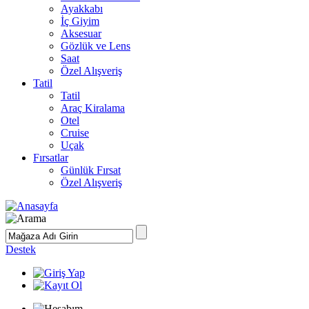
Ayakkabı
İç Giyim
Aksesuar
Gözlük ve Lens
Saat
Özel Alışveriş
Tatil
Tatil
Araç Kiralama
Otel
Cruise
Uçak
Fırsatlar
Günlük Fırsat
Özel Alışveriş
Destek