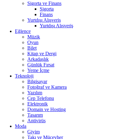
Sigorta ve Finans
Sigorta
Finans
Yurtdışı Alışveriş
Yurtdışı Alışveriş
Eğlence
Müzik
Oyun
Bilet
Kitap ve Dergi
Arkadaşlık
Günlük Fırsat
Yeme İçme
Teknoloji
Bilgisayar
Fotoğraf ve Kamera
Yazılım
Cep Telefonu
Elektronik
Domain ve Hosting
Tasarım
Antivirüs
Moda
Giyim
Takı ve Mücevher