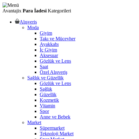
Avantajix
Para İadesi
Kategorileri
Alışveriş
Moda
Giyim
Takı ve Mücevher
Ayakkabı
İç Giyim
Aksesuar
Gözlük ve Lens
Saat
Özel Alışveriş
Sağlık ve Güzellik
Gözlük ve Lens
Sağlık
Güzellik
Kozmetik
Vitamin
Spor
Anne ve Bebek
Market
Süpermarket
Teknoloji Market