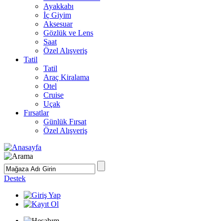
Ayakkabı
İç Giyim
Aksesuar
Gözlük ve Lens
Saat
Özel Alışveriş
Tatil
Tatil
Araç Kiralama
Otel
Cruise
Uçak
Fırsatlar
Günlük Fırsat
Özel Alışveriş
Destek