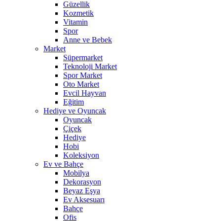
Güzellik
Kozmetik
Vitamin
Spor
Anne ve Bebek
Market
Süpermarket
Teknoloji Market
Spor Market
Oto Market
Evcil Hayvan
Eğitim
Hediye ve Oyuncak
Oyuncak
Çiçek
Hediye
Hobi
Koleksiyon
Ev ve Bahçe
Mobilya
Dekorasyon
Beyaz Eşya
Ev Aksesuarı
Bahçe
Ofis