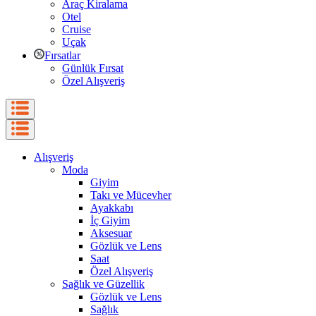
Araç Kiralama
Otel
Cruise
Uçak
Fırsatlar
Günlük Fırsat
Özel Alışveriş
Alışveriş
Moda
Giyim
Takı ve Mücevher
Ayakkabı
İç Giyim
Aksesuar
Gözlük ve Lens
Saat
Özel Alışveriş
Sağlık ve Güzellik
Gözlük ve Lens
Sağlık