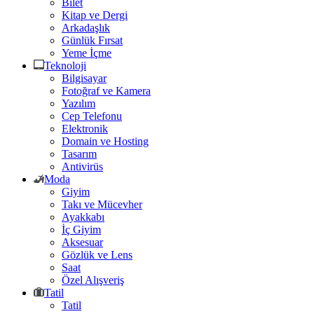
Bilet
Kitap ve Dergi
Arkadaşlık
Günlük Fırsat
Yeme İçme
Teknoloji
Bilgisayar
Fotoğraf ve Kamera
Yazılım
Cep Telefonu
Elektronik
Domain ve Hosting
Tasarım
Antivirüs
Moda
Giyim
Takı ve Mücevher
Ayakkabı
İç Giyim
Aksesuar
Gözlük ve Lens
Saat
Özel Alışveriş
Tatil
Tatil