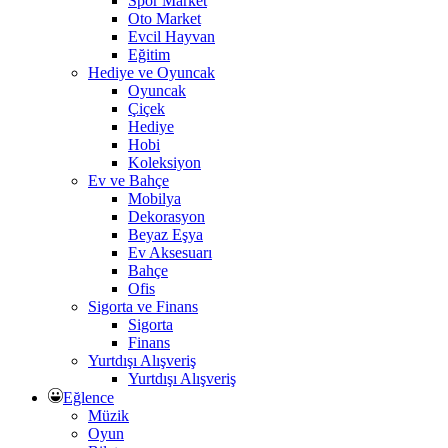
Spor Market
Oto Market
Evcil Hayvan
Eğitim
Hediye ve Oyuncak
Oyuncak
Çiçek
Hediye
Hobi
Koleksiyon
Ev ve Bahçe
Mobilya
Dekorasyon
Beyaz Eşya
Ev Aksesuarı
Bahçe
Ofis
Sigorta ve Finans
Sigorta
Finans
Yurtdışı Alışveriş
Yurtdışı Alışveriş
Eğlence
Müzik
Oyun