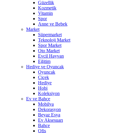
Güzellik
Kozmetik
Vitamin
Spor
Anne ve Bebek
Market
Süpermarket
Teknoloji Market
Spor Market
Oto Market
Evcil Hayvan
Eğitim
Hediye ve Oyuncak
Oyuncak
Çiçek
Hediye
Hobi
Koleksiyon
Ev ve Bahçe
Mobilya
Dekorasyon
Beyaz Eşya
Ev Aksesuarı
Bahçe
Ofis