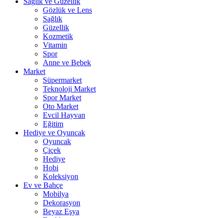
Sağlık ve Güzellik
Gözlük ve Lens
Sağlık
Güzellik
Kozmetik
Vitamin
Spor
Anne ve Bebek
Market
Süpermarket
Teknoloji Market
Spor Market
Oto Market
Evcil Hayvan
Eğitim
Hediye ve Oyuncak
Oyuncak
Çiçek
Hediye
Hobi
Koleksiyon
Ev ve Bahçe
Mobilya
Dekorasyon
Beyaz Eşya