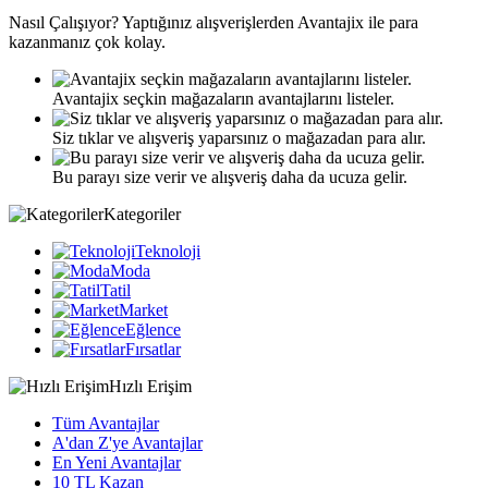
Nasıl
Çalışıyor?
Yaptığınız alışverişlerden Avantajix ile para
kazanmanız çok kolay.
Avantajix seçkin mağazaların avantajlarını listeler.
Siz tıklar ve alışveriş yaparsınız o mağazadan para alır.
Bu parayı size verir ve alışveriş daha da ucuza gelir.
Kategoriler
Teknoloji
Moda
Tatil
Market
Eğlence
Fırsatlar
Hızlı Erişim
Tüm Avantajlar
A'dan Z'ye Avantajlar
En Yeni Avantajlar
10 TL Kazan