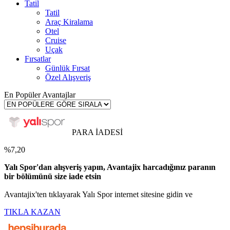
Tatil
Tatil
Araç Kiralama
Otel
Cruise
Uçak
Fırsatlar
Günlük Fırsat
Özel Alışveriş
En Popüler Avantajlar
PARA İADESİ
%7,20
Yalı Spor'dan alışveriş yapın, Avantajix harcadığınız paranın
bir bölümünü size iade etsin
Avantajix'ten tıklayarak Yalı Spor internet sitesine gidin ve
TIKLA KAZAN