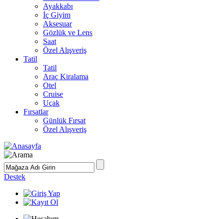
Ayakkabı
İç Giyim
Aksesuar
Gözlük ve Lens
Saat
Özel Alışveriş
Tatil
Tatil
Araç Kiralama
Otel
Cruise
Uçak
Fırsatlar
Günlük Fırsat
Özel Alışveriş
Destek