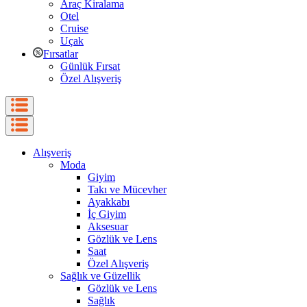
Araç Kiralama
Otel
Cruise
Uçak
Fırsatlar
Günlük Fırsat
Özel Alışveriş
Alışveriş
Moda
Giyim
Takı ve Mücevher
Ayakkabı
İç Giyim
Aksesuar
Gözlük ve Lens
Saat
Özel Alışveriş
Sağlık ve Güzellik
Gözlük ve Lens
Sağlık