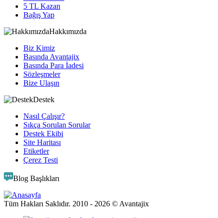
5 TL Kazan
Bağış Yap
Hakkımızda
Biz Kimiz
Basında Avantajix
Basında Para İadesi
Sözleşmeler
Bize Ulaşın
Destek
Nasıl Çalışır?
Sıkça Sorulan Sorular
Destek Ekibi
Site Haritası
Etiketler
Çerez Testi
Blog Başlıkları
Tüm Hakları Saklıdır. 2010 -
2026
© Avantajix