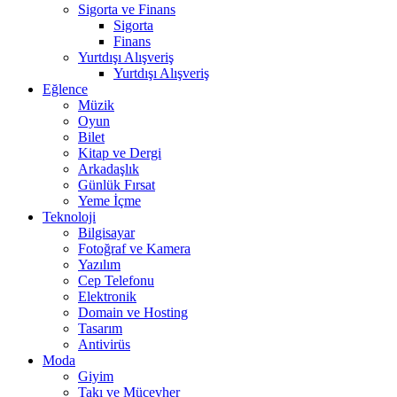
Sigorta ve Finans
Sigorta
Finans
Yurtdışı Alışveriş
Yurtdışı Alışveriş
Eğlence
Müzik
Oyun
Bilet
Kitap ve Dergi
Arkadaşlık
Günlük Fırsat
Yeme İçme
Teknoloji
Bilgisayar
Fotoğraf ve Kamera
Yazılım
Cep Telefonu
Elektronik
Domain ve Hosting
Tasarım
Antivirüs
Moda
Giyim
Takı ve Mücevher