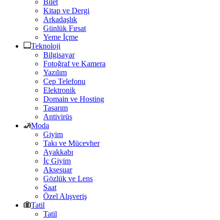
Bilet
Kitap ve Dergi
Arkadaşlık
Günlük Fırsat
Yeme İçme
Teknoloji
Bilgisayar
Fotoğraf ve Kamera
Yazılım
Cep Telefonu
Elektronik
Domain ve Hosting
Tasarım
Antivirüs
Moda
Giyim
Takı ve Mücevher
Ayakkabı
İç Giyim
Aksesuar
Gözlük ve Lens
Saat
Özel Alışveriş
Tatil
Tatil