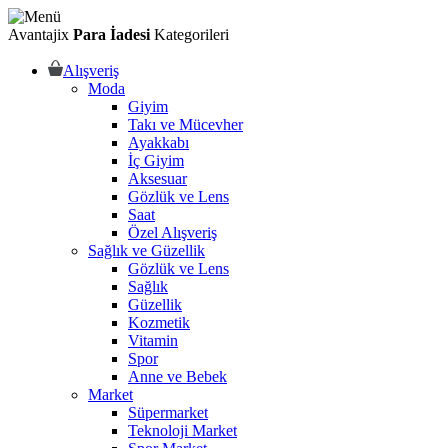
Avantajix
Para İadesi
Kategorileri
Alışveriş
Moda
Giyim
Takı ve Mücevher
Ayakkabı
İç Giyim
Aksesuar
Gözlük ve Lens
Saat
Özel Alışveriş
Sağlık ve Güzellik
Gözlük ve Lens
Sağlık
Güzellik
Kozmetik
Vitamin
Spor
Anne ve Bebek
Market
Süpermarket
Teknoloji Market