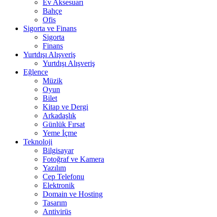
Ev Aksesuarı
Bahçe
Ofis
Sigorta ve Finans
Sigorta
Finans
Yurtdışı Alışveriş
Yurtdışı Alışveriş
Eğlence
Müzik
Oyun
Bilet
Kitap ve Dergi
Arkadaşlık
Günlük Fırsat
Yeme İçme
Teknoloji
Bilgisayar
Fotoğraf ve Kamera
Yazılım
Cep Telefonu
Elektronik
Domain ve Hosting
Tasarım
Antivirüs