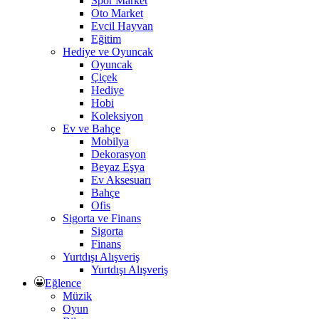
Spor Market
Oto Market
Evcil Hayvan
Eğitim
Hediye ve Oyuncak
Oyuncak
Çiçek
Hediye
Hobi
Koleksiyon
Ev ve Bahçe
Mobilya
Dekorasyon
Beyaz Eşya
Ev Aksesuarı
Bahçe
Ofis
Sigorta ve Finans
Sigorta
Finans
Yurtdışı Alışveriş
Yurtdışı Alışveriş
Eğlence
Müzik
Oyun