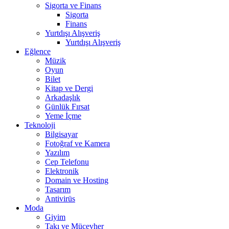
Sigorta ve Finans
Sigorta
Finans
Yurtdışı Alışveriş
Yurtdışı Alışveriş
Eğlence
Müzik
Oyun
Bilet
Kitap ve Dergi
Arkadaşlık
Günlük Fırsat
Yeme İçme
Teknoloji
Bilgisayar
Fotoğraf ve Kamera
Yazılım
Cep Telefonu
Elektronik
Domain ve Hosting
Tasarım
Antivirüs
Moda
Giyim
Takı ve Mücevher