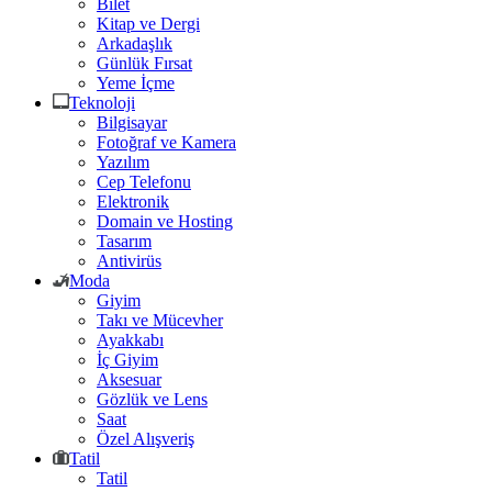
Bilet
Kitap ve Dergi
Arkadaşlık
Günlük Fırsat
Yeme İçme
Teknoloji
Bilgisayar
Fotoğraf ve Kamera
Yazılım
Cep Telefonu
Elektronik
Domain ve Hosting
Tasarım
Antivirüs
Moda
Giyim
Takı ve Mücevher
Ayakkabı
İç Giyim
Aksesuar
Gözlük ve Lens
Saat
Özel Alışveriş
Tatil
Tatil