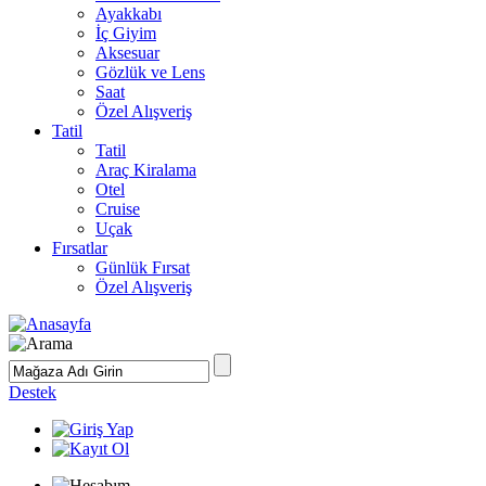
Ayakkabı
İç Giyim
Aksesuar
Gözlük ve Lens
Saat
Özel Alışveriş
Tatil
Tatil
Araç Kiralama
Otel
Cruise
Uçak
Fırsatlar
Günlük Fırsat
Özel Alışveriş
Destek