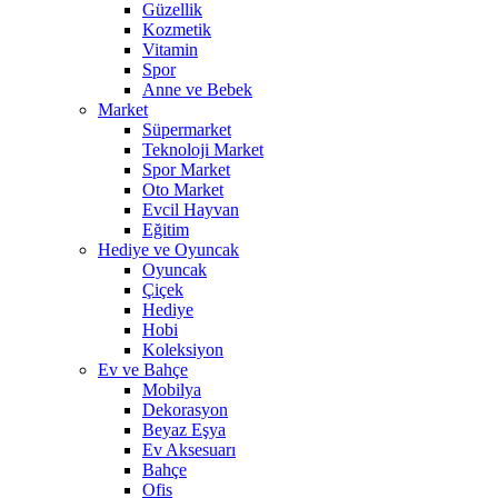
Güzellik
Kozmetik
Vitamin
Spor
Anne ve Bebek
Market
Süpermarket
Teknoloji Market
Spor Market
Oto Market
Evcil Hayvan
Eğitim
Hediye ve Oyuncak
Oyuncak
Çiçek
Hediye
Hobi
Koleksiyon
Ev ve Bahçe
Mobilya
Dekorasyon
Beyaz Eşya
Ev Aksesuarı
Bahçe
Ofis