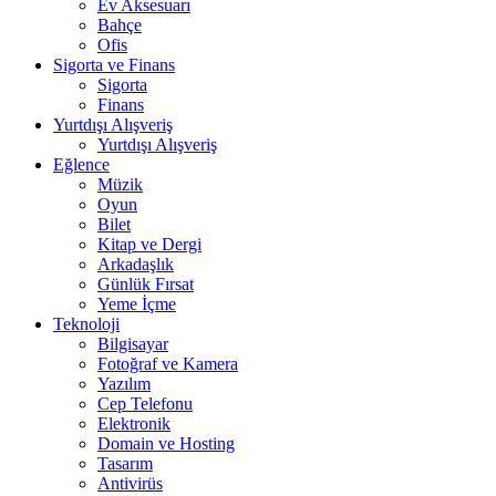
Ev Aksesuarı
Bahçe
Ofis
Sigorta ve Finans
Sigorta
Finans
Yurtdışı Alışveriş
Yurtdışı Alışveriş
Eğlence
Müzik
Oyun
Bilet
Kitap ve Dergi
Arkadaşlık
Günlük Fırsat
Yeme İçme
Teknoloji
Bilgisayar
Fotoğraf ve Kamera
Yazılım
Cep Telefonu
Elektronik
Domain ve Hosting
Tasarım
Antivirüs