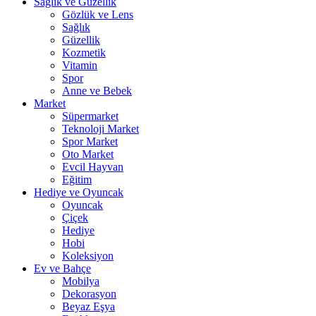
Sağlık ve Güzellik
Gözlük ve Lens
Sağlık
Güzellik
Kozmetik
Vitamin
Spor
Anne ve Bebek
Market
Süpermarket
Teknoloji Market
Spor Market
Oto Market
Evcil Hayvan
Eğitim
Hediye ve Oyuncak
Oyuncak
Çiçek
Hediye
Hobi
Koleksiyon
Ev ve Bahçe
Mobilya
Dekorasyon
Beyaz Eşya