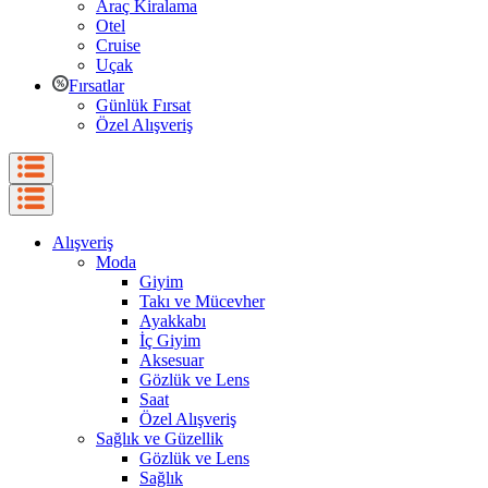
Araç Kiralama
Otel
Cruise
Uçak
Fırsatlar
Günlük Fırsat
Özel Alışveriş
Alışveriş
Moda
Giyim
Takı ve Mücevher
Ayakkabı
İç Giyim
Aksesuar
Gözlük ve Lens
Saat
Özel Alışveriş
Sağlık ve Güzellik
Gözlük ve Lens
Sağlık