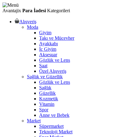
Avantajix
Para İadesi
Kategorileri
Alışveriş
Moda
Giyim
Takı ve Mücevher
Ayakkabı
İç Giyim
Aksesuar
Gözlük ve Lens
Saat
Özel Alışveriş
Sağlık ve Güzellik
Gözlük ve Lens
Sağlık
Güzellik
Kozmetik
Vitamin
Spor
Anne ve Bebek
Market
Süpermarket
Teknoloji Market