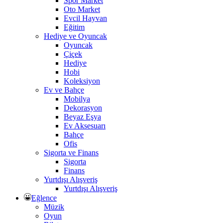
Spor Market
Oto Market
Evcil Hayvan
Eğitim
Hediye ve Oyuncak
Oyuncak
Çiçek
Hediye
Hobi
Koleksiyon
Ev ve Bahçe
Mobilya
Dekorasyon
Beyaz Eşya
Ev Aksesuarı
Bahçe
Ofis
Sigorta ve Finans
Sigorta
Finans
Yurtdışı Alışveriş
Yurtdışı Alışveriş
Eğlence
Müzik
Oyun