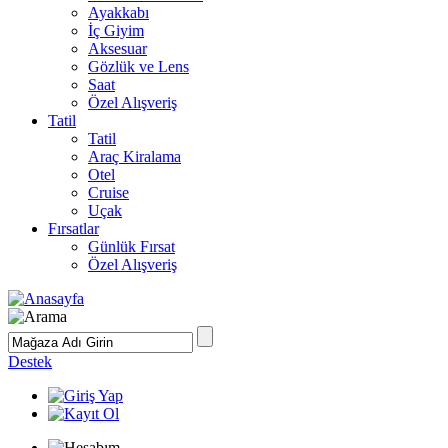
Ayakkabı
İç Giyim
Aksesuar
Gözlük ve Lens
Saat
Özel Alışveriş
Tatil
Tatil
Araç Kiralama
Otel
Cruise
Uçak
Fırsatlar
Günlük Fırsat
Özel Alışveriş
Destek