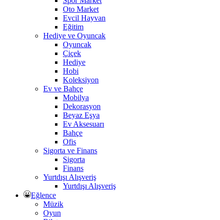
Spor Market
Oto Market
Evcil Hayvan
Eğitim
Hediye ve Oyuncak
Oyuncak
Çiçek
Hediye
Hobi
Koleksiyon
Ev ve Bahçe
Mobilya
Dekorasyon
Beyaz Eşya
Ev Aksesuarı
Bahçe
Ofis
Sigorta ve Finans
Sigorta
Finans
Yurtdışı Alışveriş
Yurtdışı Alışveriş
Eğlence
Müzik
Oyun