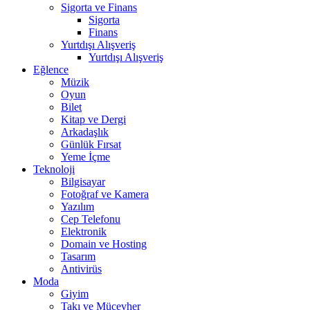
Sigorta ve Finans
Sigorta
Finans
Yurtdışı Alışveriş
Yurtdışı Alışveriş
Eğlence
Müzik
Oyun
Bilet
Kitap ve Dergi
Arkadaşlık
Günlük Fırsat
Yeme İçme
Teknoloji
Bilgisayar
Fotoğraf ve Kamera
Yazılım
Cep Telefonu
Elektronik
Domain ve Hosting
Tasarım
Antivirüs
Moda
Giyim
Takı ve Mücevher