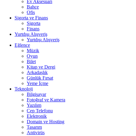
Ev Aksesuarı
Bahçe
Ofis
Sigorta ve Finans
Sigorta
Finans
Yurtdışı Alışveriş
Yurtdışı Alışveriş
Eğlence
Müzik
Oyun
Bilet
Kitap ve Dergi
Arkadaşlık
Günlük Fırsat
Yeme İçme
Teknoloji
Bilgisayar
Fotoğraf ve Kamera
Yazılım
Cep Telefonu
Elektronik
Domain ve Hosting
Tasarım
Antivirüs