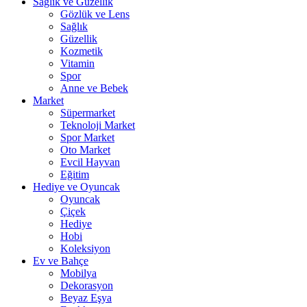
Sağlık ve Güzellik
Gözlük ve Lens
Sağlık
Güzellik
Kozmetik
Vitamin
Spor
Anne ve Bebek
Market
Süpermarket
Teknoloji Market
Spor Market
Oto Market
Evcil Hayvan
Eğitim
Hediye ve Oyuncak
Oyuncak
Çiçek
Hediye
Hobi
Koleksiyon
Ev ve Bahçe
Mobilya
Dekorasyon
Beyaz Eşya