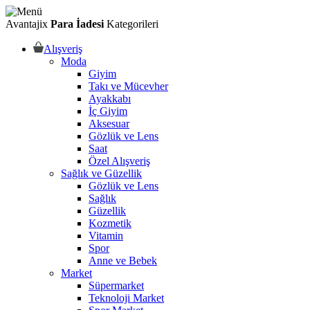
Avantajix
Para İadesi
Kategorileri
Alışveriş
Moda
Giyim
Takı ve Mücevher
Ayakkabı
İç Giyim
Aksesuar
Gözlük ve Lens
Saat
Özel Alışveriş
Sağlık ve Güzellik
Gözlük ve Lens
Sağlık
Güzellik
Kozmetik
Vitamin
Spor
Anne ve Bebek
Market
Süpermarket
Teknoloji Market