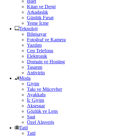
Bilet
Kitap ve Dergi
Arkadaşlık
Günlük Fırsat
Yeme İçme
Teknoloji
Bilgisayar
Fotoğraf ve Kamera
Yazılım
Cep Telefonu
Elektronik
Domain ve Hosting
Tasarım
Antivirüs
Moda
Giyim
Takı ve Mücevher
Ayakkabı
İç Giyim
Aksesuar
Gözlük ve Lens
Saat
Özel Alışveriş
Tatil
Tatil