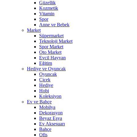
Güzellik
Kozmetik
Vitamin
Spor
Anne ve Bebek
Market
Süpermarket
Teknoloji Market
Spor Market
Oto Market
Evcil Hayvan
Eğitim
Hediye ve Oyuncak
Oyuncak
Çiçek
Hediye
Hobi
Koleksiyon
Ev ve Bahçe
Mobilya
Dekorasyon
Beyaz Eşya
Ev Aksesuarı
Bahçe
Ofis