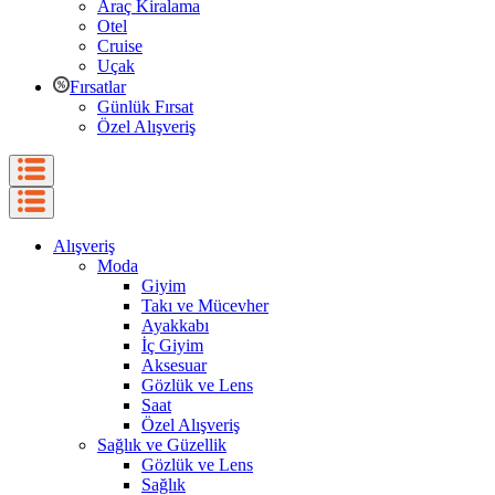
Araç Kiralama
Otel
Cruise
Uçak
Fırsatlar
Günlük Fırsat
Özel Alışveriş
Alışveriş
Moda
Giyim
Takı ve Mücevher
Ayakkabı
İç Giyim
Aksesuar
Gözlük ve Lens
Saat
Özel Alışveriş
Sağlık ve Güzellik
Gözlük ve Lens
Sağlık