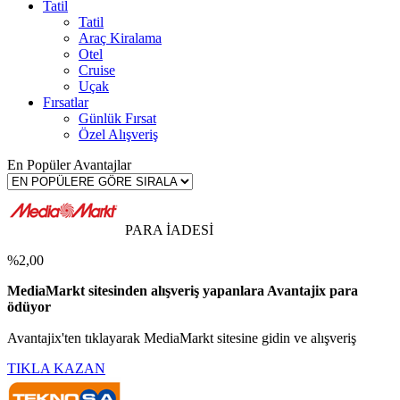
Tatil
Tatil
Araç Kiralama
Otel
Cruise
Uçak
Fırsatlar
Günlük Fırsat
Özel Alışveriş
En Popüler Avantajlar
PARA İADESİ
%2,00
MediaMarkt sitesinden alışveriş yapanlara Avantajix para
ödüyor
Avantajix'ten tıklayarak MediaMarkt sitesine gidin ve alışveriş
TIKLA KAZAN