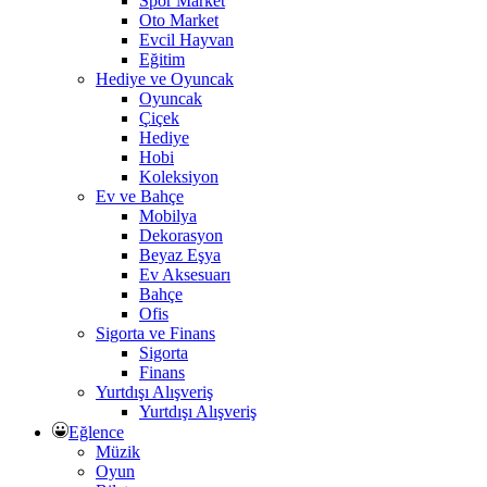
Spor Market
Oto Market
Evcil Hayvan
Eğitim
Hediye ve Oyuncak
Oyuncak
Çiçek
Hediye
Hobi
Koleksiyon
Ev ve Bahçe
Mobilya
Dekorasyon
Beyaz Eşya
Ev Aksesuarı
Bahçe
Ofis
Sigorta ve Finans
Sigorta
Finans
Yurtdışı Alışveriş
Yurtdışı Alışveriş
Eğlence
Müzik
Oyun