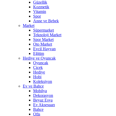
Güzellik
Kozmetik
Vitamin
Spor
Anne ve Bebek
Market
Süpermarket
Teknoloji Market
Spor Market
Oto Market
Evcil Hayvan
Eğitim
Hediye ve Oyuncak
Oyuncak
Çiçek
Hediye
Hobi
Koleksiyon
Ev ve Bahçe
Mobilya
Dekorasyon
Beyaz Eşya
Ev Aksesuarı
Bahçe
Ofis