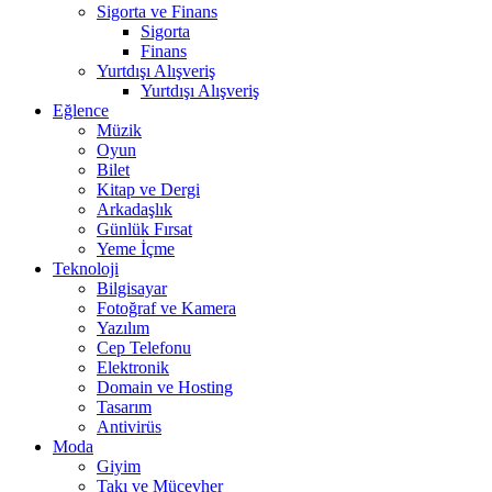
Sigorta ve Finans
Sigorta
Finans
Yurtdışı Alışveriş
Yurtdışı Alışveriş
Eğlence
Müzik
Oyun
Bilet
Kitap ve Dergi
Arkadaşlık
Günlük Fırsat
Yeme İçme
Teknoloji
Bilgisayar
Fotoğraf ve Kamera
Yazılım
Cep Telefonu
Elektronik
Domain ve Hosting
Tasarım
Antivirüs
Moda
Giyim
Takı ve Mücevher