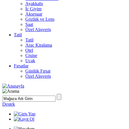
Ayakkabı
İç Giyim
Aksesuar
Gözlük ve Lens
Saat
Özel Alışveriş
Tatil
Tatil
Araç Kiralama
Otel
Cruise
Uçak
Fırsatlar
Günlük Fırsat
Özel Alışveriş
Destek