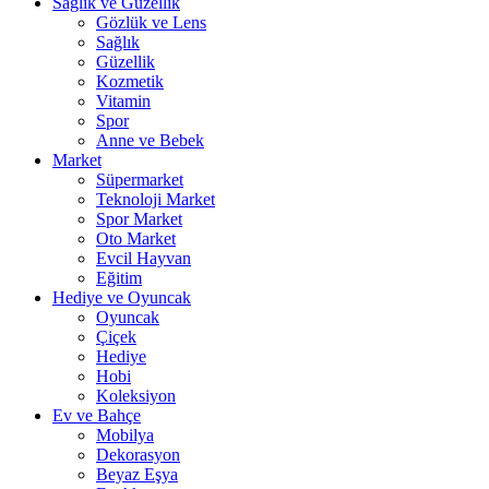
Sağlık ve Güzellik
Gözlük ve Lens
Sağlık
Güzellik
Kozmetik
Vitamin
Spor
Anne ve Bebek
Market
Süpermarket
Teknoloji Market
Spor Market
Oto Market
Evcil Hayvan
Eğitim
Hediye ve Oyuncak
Oyuncak
Çiçek
Hediye
Hobi
Koleksiyon
Ev ve Bahçe
Mobilya
Dekorasyon
Beyaz Eşya