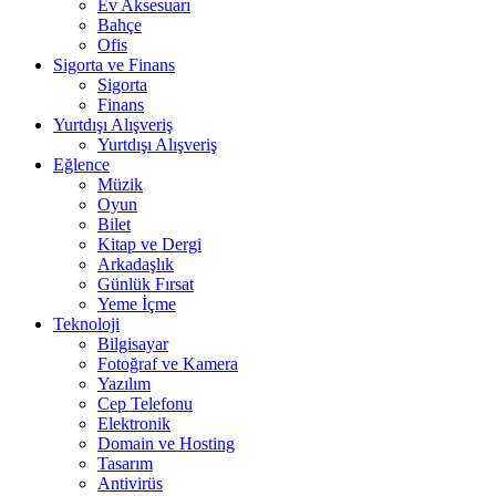
Ev Aksesuarı
Bahçe
Ofis
Sigorta ve Finans
Sigorta
Finans
Yurtdışı Alışveriş
Yurtdışı Alışveriş
Eğlence
Müzik
Oyun
Bilet
Kitap ve Dergi
Arkadaşlık
Günlük Fırsat
Yeme İçme
Teknoloji
Bilgisayar
Fotoğraf ve Kamera
Yazılım
Cep Telefonu
Elektronik
Domain ve Hosting
Tasarım
Antivirüs