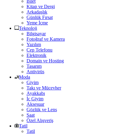
Bilet
Kitap ve Dergi
Arkadaşlık
Günlük Fırsat
Yeme İçme
Teknoloji
Bilgisayar
Fotoğraf ve Kamera
Yazılım
Cep Telefonu
Elektronik
Domain ve Hosting
Tasarım
Antivirüs
Moda
Giyim
Takı ve Mücevher
Ayakkabı
İç Giyim
Aksesuar
Gözlük ve Lens
Saat
Özel Alışveriş
Tatil
Tatil