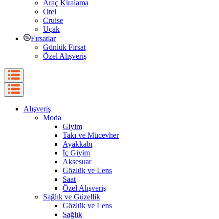
Araç Kiralama
Otel
Cruise
Uçak
Fırsatlar
Günlük Fırsat
Özel Alışveriş
Alışveriş
Moda
Giyim
Takı ve Mücevher
Ayakkabı
İç Giyim
Aksesuar
Gözlük ve Lens
Saat
Özel Alışveriş
Sağlık ve Güzellik
Gözlük ve Lens
Sağlık