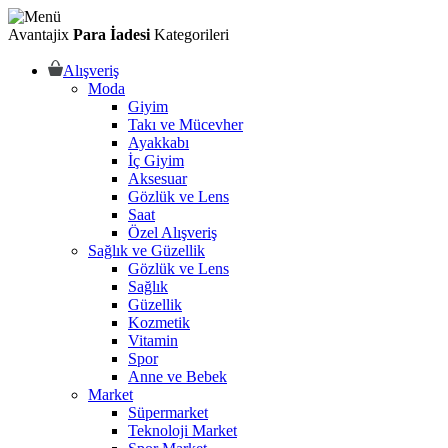
Avantajix
Para İadesi
Kategorileri
Alışveriş
Moda
Giyim
Takı ve Mücevher
Ayakkabı
İç Giyim
Aksesuar
Gözlük ve Lens
Saat
Özel Alışveriş
Sağlık ve Güzellik
Gözlük ve Lens
Sağlık
Güzellik
Kozmetik
Vitamin
Spor
Anne ve Bebek
Market
Süpermarket
Teknoloji Market