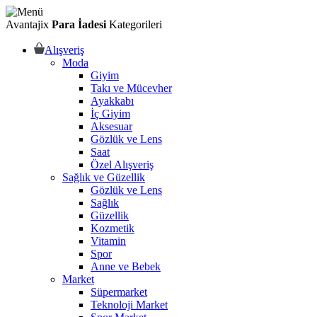
Avantajix
Para İadesi
Kategorileri
Alışveriş
Moda
Giyim
Takı ve Mücevher
Ayakkabı
İç Giyim
Aksesuar
Gözlük ve Lens
Saat
Özel Alışveriş
Sağlık ve Güzellik
Gözlük ve Lens
Sağlık
Güzellik
Kozmetik
Vitamin
Spor
Anne ve Bebek
Market
Süpermarket
Teknoloji Market