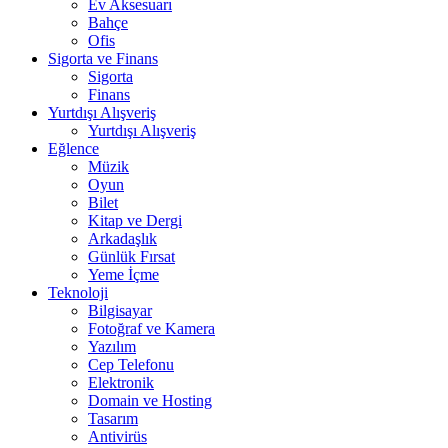
Ev Aksesuarı
Bahçe
Ofis
Sigorta ve Finans
Sigorta
Finans
Yurtdışı Alışveriş
Yurtdışı Alışveriş
Eğlence
Müzik
Oyun
Bilet
Kitap ve Dergi
Arkadaşlık
Günlük Fırsat
Yeme İçme
Teknoloji
Bilgisayar
Fotoğraf ve Kamera
Yazılım
Cep Telefonu
Elektronik
Domain ve Hosting
Tasarım
Antivirüs