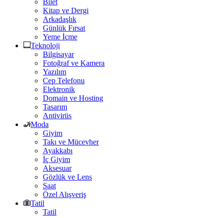
Bilet
Kitap ve Dergi
Arkadaşlık
Günlük Fırsat
Yeme İçme
Teknoloji
Bilgisayar
Fotoğraf ve Kamera
Yazılım
Cep Telefonu
Elektronik
Domain ve Hosting
Tasarım
Antivirüs
Moda
Giyim
Takı ve Mücevher
Ayakkabı
İç Giyim
Aksesuar
Gözlük ve Lens
Saat
Özel Alışveriş
Tatil
Tatil