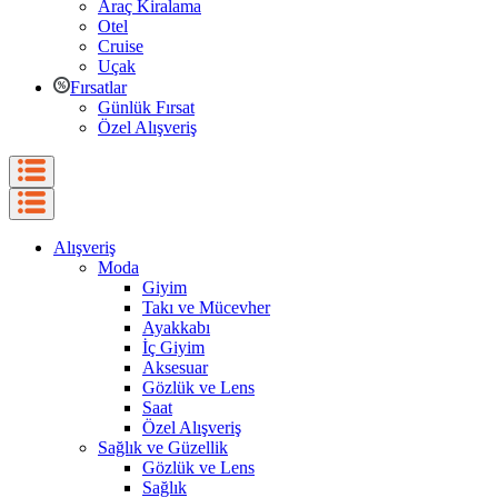
Araç Kiralama
Otel
Cruise
Uçak
Fırsatlar
Günlük Fırsat
Özel Alışveriş
Alışveriş
Moda
Giyim
Takı ve Mücevher
Ayakkabı
İç Giyim
Aksesuar
Gözlük ve Lens
Saat
Özel Alışveriş
Sağlık ve Güzellik
Gözlük ve Lens
Sağlık