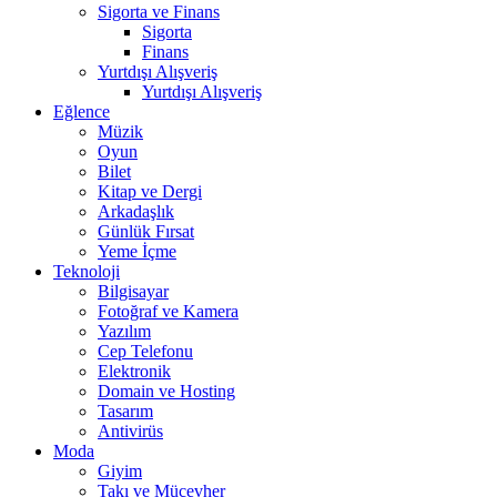
Sigorta ve Finans
Sigorta
Finans
Yurtdışı Alışveriş
Yurtdışı Alışveriş
Eğlence
Müzik
Oyun
Bilet
Kitap ve Dergi
Arkadaşlık
Günlük Fırsat
Yeme İçme
Teknoloji
Bilgisayar
Fotoğraf ve Kamera
Yazılım
Cep Telefonu
Elektronik
Domain ve Hosting
Tasarım
Antivirüs
Moda
Giyim
Takı ve Mücevher