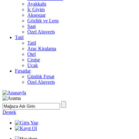
Ayakkabı
İç Giyim
Aksesuar
Gözlük ve Lens
Saat
Özel Alışveriş
Tatil
Tatil
Araç Kiralama
Otel
Cruise
Uçak
Fırsatlar
Günlük Fırsat
Özel Alışveriş
Destek