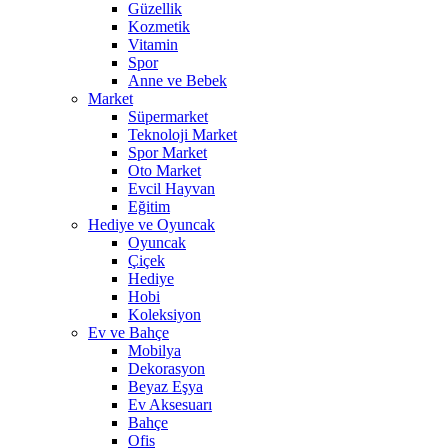
Güzellik
Kozmetik
Vitamin
Spor
Anne ve Bebek
Market
Süpermarket
Teknoloji Market
Spor Market
Oto Market
Evcil Hayvan
Eğitim
Hediye ve Oyuncak
Oyuncak
Çiçek
Hediye
Hobi
Koleksiyon
Ev ve Bahçe
Mobilya
Dekorasyon
Beyaz Eşya
Ev Aksesuarı
Bahçe
Ofis