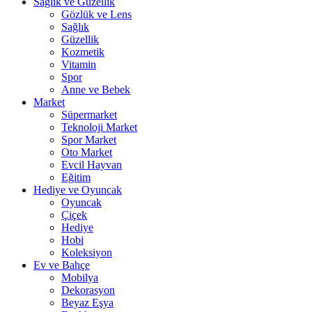
Sağlık ve Güzellik
Gözlük ve Lens
Sağlık
Güzellik
Kozmetik
Vitamin
Spor
Anne ve Bebek
Market
Süpermarket
Teknoloji Market
Spor Market
Oto Market
Evcil Hayvan
Eğitim
Hediye ve Oyuncak
Oyuncak
Çiçek
Hediye
Hobi
Koleksiyon
Ev ve Bahçe
Mobilya
Dekorasyon
Beyaz Eşya