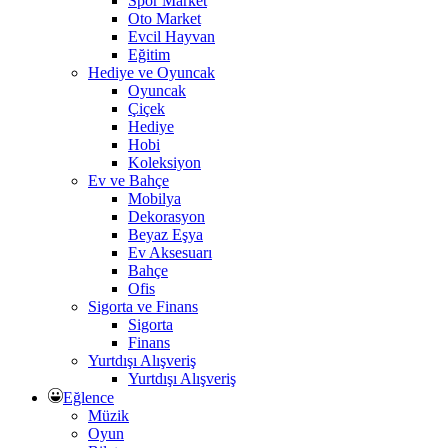
Spor Market
Oto Market
Evcil Hayvan
Eğitim
Hediye ve Oyuncak
Oyuncak
Çiçek
Hediye
Hobi
Koleksiyon
Ev ve Bahçe
Mobilya
Dekorasyon
Beyaz Eşya
Ev Aksesuarı
Bahçe
Ofis
Sigorta ve Finans
Sigorta
Finans
Yurtdışı Alışveriş
Yurtdışı Alışveriş
Eğlence
Müzik
Oyun