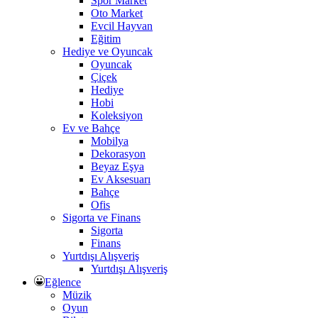
Spor Market
Oto Market
Evcil Hayvan
Eğitim
Hediye ve Oyuncak
Oyuncak
Çiçek
Hediye
Hobi
Koleksiyon
Ev ve Bahçe
Mobilya
Dekorasyon
Beyaz Eşya
Ev Aksesuarı
Bahçe
Ofis
Sigorta ve Finans
Sigorta
Finans
Yurtdışı Alışveriş
Yurtdışı Alışveriş
Eğlence
Müzik
Oyun