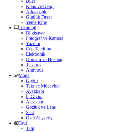
Bilet
Kitap ve Dergi
Arkadaşlık
Günlük Fırsat
Yeme İçme
Teknoloji
Bilgisayar
Fotoğraf ve Kamera
Yazılım
Cep Telefonu
Elektronik
Domain ve Hosting
Tasarım
Antivirüs
Moda
Giyim
Takı ve Mücevher
Ayakkabı
İç Giyim
Aksesuar
Gözlük ve Lens
Saat
Özel Alışveriş
Tatil
Tatil