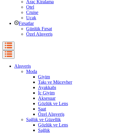
Araç Kiralama
Otel
Cruise
Uçak
Fırsatlar
Günlük Fırsat
Özel Alışveriş
Alışveriş
Moda
Giyim
Takı ve Mücevher
Ayakkabı
İç Giyim
Aksesuar
Gözlük ve Lens
Saat
Özel Alışveriş
Sağlık ve Güzellik
Gözlük ve Lens
Sağlık