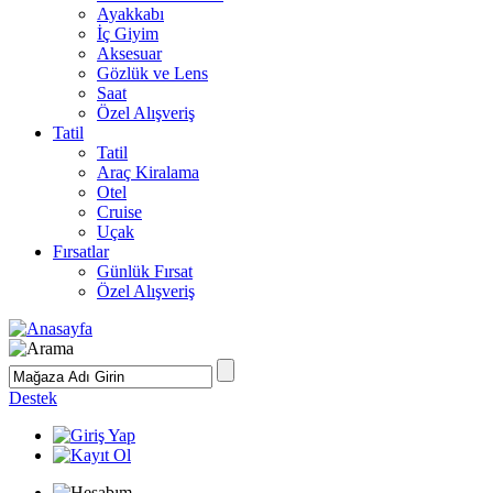
Ayakkabı
İç Giyim
Aksesuar
Gözlük ve Lens
Saat
Özel Alışveriş
Tatil
Tatil
Araç Kiralama
Otel
Cruise
Uçak
Fırsatlar
Günlük Fırsat
Özel Alışveriş
Destek