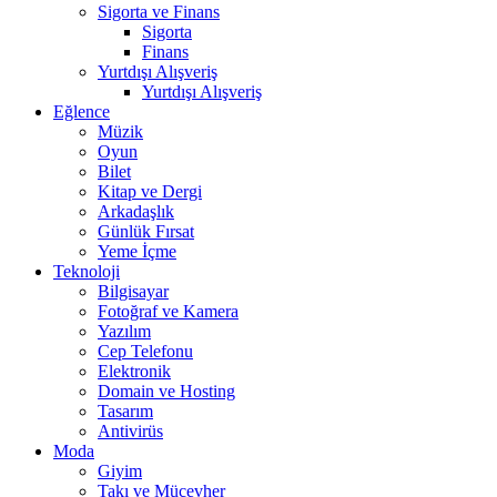
Sigorta ve Finans
Sigorta
Finans
Yurtdışı Alışveriş
Yurtdışı Alışveriş
Eğlence
Müzik
Oyun
Bilet
Kitap ve Dergi
Arkadaşlık
Günlük Fırsat
Yeme İçme
Teknoloji
Bilgisayar
Fotoğraf ve Kamera
Yazılım
Cep Telefonu
Elektronik
Domain ve Hosting
Tasarım
Antivirüs
Moda
Giyim
Takı ve Mücevher