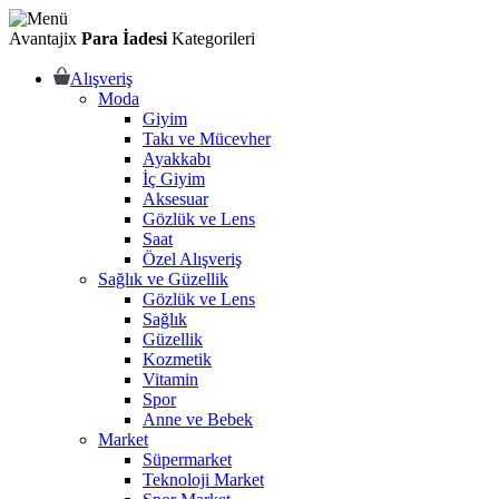
Avantajix
Para İadesi
Kategorileri
Alışveriş
Moda
Giyim
Takı ve Mücevher
Ayakkabı
İç Giyim
Aksesuar
Gözlük ve Lens
Saat
Özel Alışveriş
Sağlık ve Güzellik
Gözlük ve Lens
Sağlık
Güzellik
Kozmetik
Vitamin
Spor
Anne ve Bebek
Market
Süpermarket
Teknoloji Market