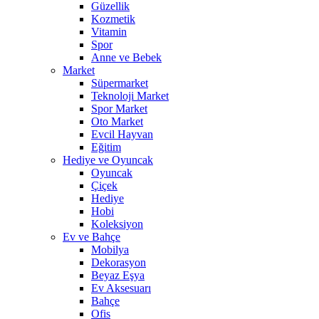
Güzellik
Kozmetik
Vitamin
Spor
Anne ve Bebek
Market
Süpermarket
Teknoloji Market
Spor Market
Oto Market
Evcil Hayvan
Eğitim
Hediye ve Oyuncak
Oyuncak
Çiçek
Hediye
Hobi
Koleksiyon
Ev ve Bahçe
Mobilya
Dekorasyon
Beyaz Eşya
Ev Aksesuarı
Bahçe
Ofis