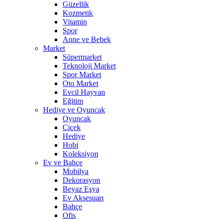
Güzellik
Kozmetik
Vitamin
Spor
Anne ve Bebek
Market
Süpermarket
Teknoloji Market
Spor Market
Oto Market
Evcil Hayvan
Eğitim
Hediye ve Oyuncak
Oyuncak
Çiçek
Hediye
Hobi
Koleksiyon
Ev ve Bahçe
Mobilya
Dekorasyon
Beyaz Eşya
Ev Aksesuarı
Bahçe
Ofis