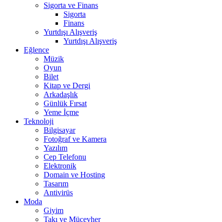
Sigorta ve Finans
Sigorta
Finans
Yurtdışı Alışveriş
Yurtdışı Alışveriş
Eğlence
Müzik
Oyun
Bilet
Kitap ve Dergi
Arkadaşlık
Günlük Fırsat
Yeme İçme
Teknoloji
Bilgisayar
Fotoğraf ve Kamera
Yazılım
Cep Telefonu
Elektronik
Domain ve Hosting
Tasarım
Antivirüs
Moda
Giyim
Takı ve Mücevher