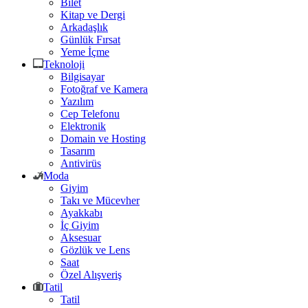
Bilet
Kitap ve Dergi
Arkadaşlık
Günlük Fırsat
Yeme İçme
Teknoloji
Bilgisayar
Fotoğraf ve Kamera
Yazılım
Cep Telefonu
Elektronik
Domain ve Hosting
Tasarım
Antivirüs
Moda
Giyim
Takı ve Mücevher
Ayakkabı
İç Giyim
Aksesuar
Gözlük ve Lens
Saat
Özel Alışveriş
Tatil
Tatil