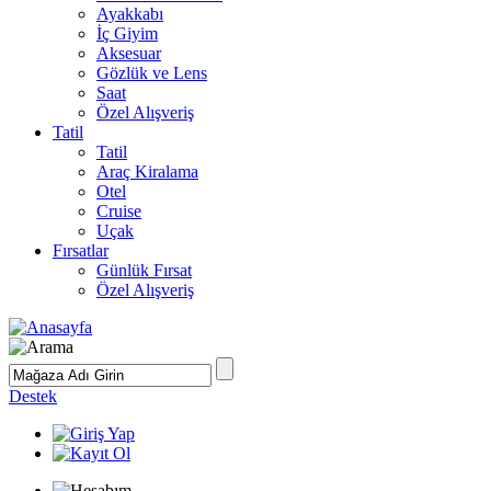
Ayakkabı
İç Giyim
Aksesuar
Gözlük ve Lens
Saat
Özel Alışveriş
Tatil
Tatil
Araç Kiralama
Otel
Cruise
Uçak
Fırsatlar
Günlük Fırsat
Özel Alışveriş
Destek