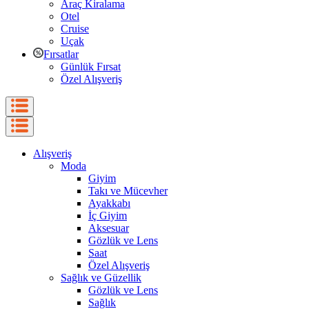
Araç Kiralama
Otel
Cruise
Uçak
Fırsatlar
Günlük Fırsat
Özel Alışveriş
Alışveriş
Moda
Giyim
Takı ve Mücevher
Ayakkabı
İç Giyim
Aksesuar
Gözlük ve Lens
Saat
Özel Alışveriş
Sağlık ve Güzellik
Gözlük ve Lens
Sağlık