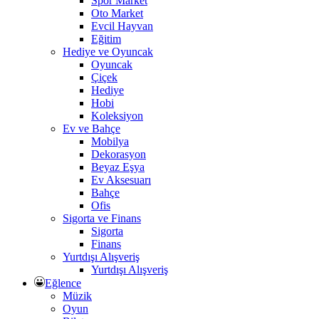
Spor Market
Oto Market
Evcil Hayvan
Eğitim
Hediye ve Oyuncak
Oyuncak
Çiçek
Hediye
Hobi
Koleksiyon
Ev ve Bahçe
Mobilya
Dekorasyon
Beyaz Eşya
Ev Aksesuarı
Bahçe
Ofis
Sigorta ve Finans
Sigorta
Finans
Yurtdışı Alışveriş
Yurtdışı Alışveriş
Eğlence
Müzik
Oyun