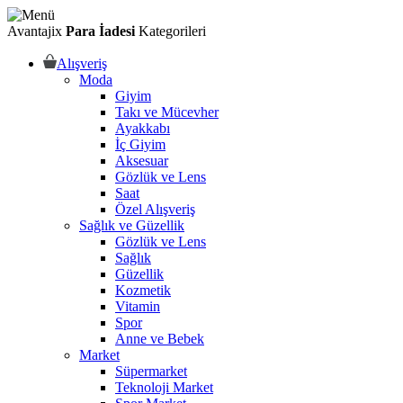
Avantajix
Para İadesi
Kategorileri
Alışveriş
Moda
Giyim
Takı ve Mücevher
Ayakkabı
İç Giyim
Aksesuar
Gözlük ve Lens
Saat
Özel Alışveriş
Sağlık ve Güzellik
Gözlük ve Lens
Sağlık
Güzellik
Kozmetik
Vitamin
Spor
Anne ve Bebek
Market
Süpermarket
Teknoloji Market