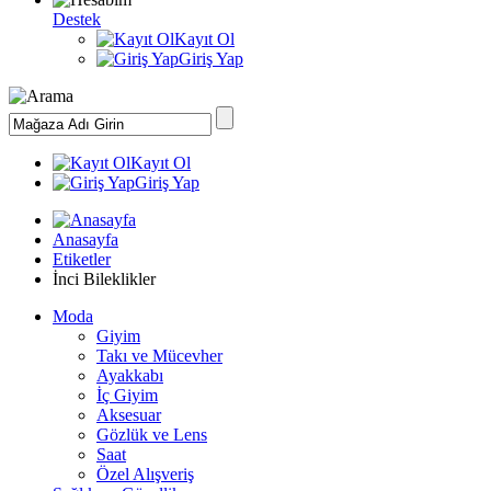
Destek
Kayıt Ol
Giriş Yap
Kayıt Ol
Giriş Yap
Anasayfa
Etiketler
İnci Bileklikler
Moda
Giyim
Takı ve Mücevher
Ayakkabı
İç Giyim
Aksesuar
Gözlük ve Lens
Saat
Özel Alışveriş