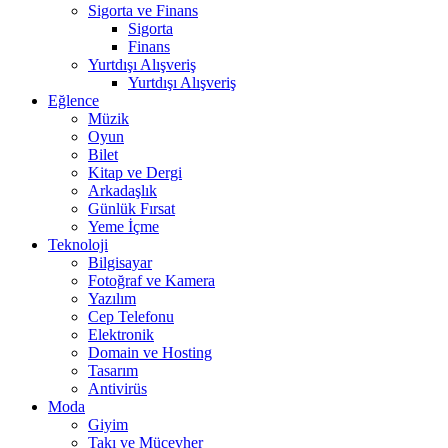
Sigorta ve Finans
Sigorta
Finans
Yurtdışı Alışveriş
Yurtdışı Alışveriş
Eğlence
Müzik
Oyun
Bilet
Kitap ve Dergi
Arkadaşlık
Günlük Fırsat
Yeme İçme
Teknoloji
Bilgisayar
Fotoğraf ve Kamera
Yazılım
Cep Telefonu
Elektronik
Domain ve Hosting
Tasarım
Antivirüs
Moda
Giyim
Takı ve Mücevher