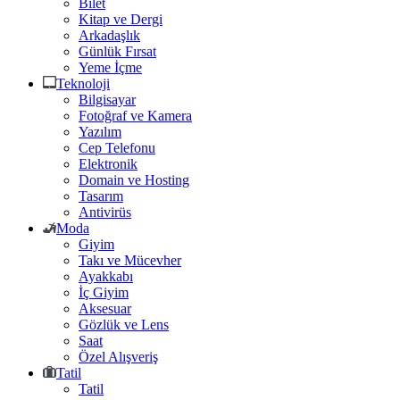
Bilet
Kitap ve Dergi
Arkadaşlık
Günlük Fırsat
Yeme İçme
Teknoloji
Bilgisayar
Fotoğraf ve Kamera
Yazılım
Cep Telefonu
Elektronik
Domain ve Hosting
Tasarım
Antivirüs
Moda
Giyim
Takı ve Mücevher
Ayakkabı
İç Giyim
Aksesuar
Gözlük ve Lens
Saat
Özel Alışveriş
Tatil
Tatil