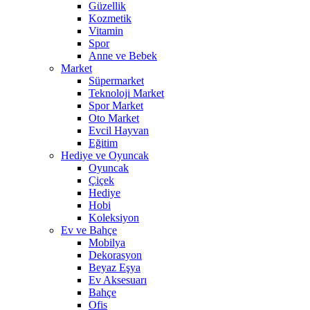
Güzellik
Kozmetik
Vitamin
Spor
Anne ve Bebek
Market
Süpermarket
Teknoloji Market
Spor Market
Oto Market
Evcil Hayvan
Eğitim
Hediye ve Oyuncak
Oyuncak
Çiçek
Hediye
Hobi
Koleksiyon
Ev ve Bahçe
Mobilya
Dekorasyon
Beyaz Eşya
Ev Aksesuarı
Bahçe
Ofis