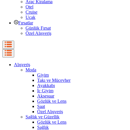
Araç Kiralama
Otel
Cruise
Uçak
Fırsatlar
Günlük Fırsat
Özel Alışveriş
Alışveriş
Moda
Giyim
Takı ve Mücevher
Ayakkabı
İç Giyim
Aksesuar
Gözlük ve Lens
Saat
Özel Alışveriş
Sağlık ve Güzellik
Gözlük ve Lens
Sağlık