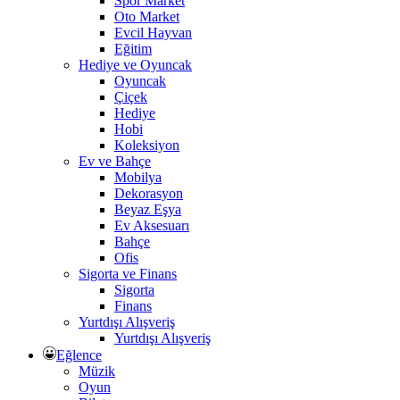
Spor Market
Oto Market
Evcil Hayvan
Eğitim
Hediye ve Oyuncak
Oyuncak
Çiçek
Hediye
Hobi
Koleksiyon
Ev ve Bahçe
Mobilya
Dekorasyon
Beyaz Eşya
Ev Aksesuarı
Bahçe
Ofis
Sigorta ve Finans
Sigorta
Finans
Yurtdışı Alışveriş
Yurtdışı Alışveriş
Eğlence
Müzik
Oyun