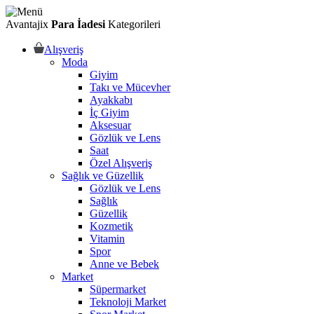
Avantajix
Para İadesi
Kategorileri
Alışveriş
Moda
Giyim
Takı ve Mücevher
Ayakkabı
İç Giyim
Aksesuar
Gözlük ve Lens
Saat
Özel Alışveriş
Sağlık ve Güzellik
Gözlük ve Lens
Sağlık
Güzellik
Kozmetik
Vitamin
Spor
Anne ve Bebek
Market
Süpermarket
Teknoloji Market