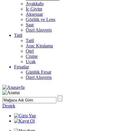
Ayakkabı
İç Giyim
Aksesuar
Gözlük ve Lens
Saat
Özel Alışveriş
Tatil
Tatil
Araç Kiralama
Otel
Cruise
Uçak
Fırsatlar
Günlük Fırsat
Özel Alışveriş
Destek