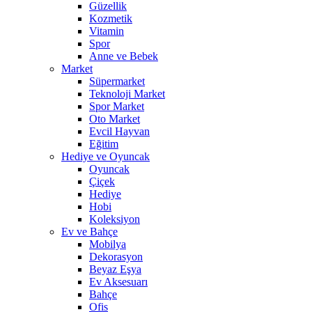
Güzellik
Kozmetik
Vitamin
Spor
Anne ve Bebek
Market
Süpermarket
Teknoloji Market
Spor Market
Oto Market
Evcil Hayvan
Eğitim
Hediye ve Oyuncak
Oyuncak
Çiçek
Hediye
Hobi
Koleksiyon
Ev ve Bahçe
Mobilya
Dekorasyon
Beyaz Eşya
Ev Aksesuarı
Bahçe
Ofis