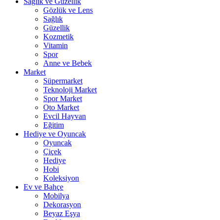
Sağlık ve Güzellik
Gözlük ve Lens
Sağlık
Güzellik
Kozmetik
Vitamin
Spor
Anne ve Bebek
Market
Süpermarket
Teknoloji Market
Spor Market
Oto Market
Evcil Hayvan
Eğitim
Hediye ve Oyuncak
Oyuncak
Çiçek
Hediye
Hobi
Koleksiyon
Ev ve Bahçe
Mobilya
Dekorasyon
Beyaz Eşya