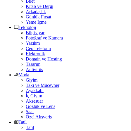
Bilet
Kitap ve Dergi
Arkadaşlık
Günlük Fırsat
Yeme İçme
Teknoloji
Bilgisayar
Fotoğraf ve Kamera
Yazılım
Cep Telefonu
Elektronik
Domain ve Hosting
Tasarım
Antivirüs
Moda
Giyim
Takı ve Mücevher
Ayakkabı
İç Giyim
Aksesuar
Gözlük ve Lens
Saat
Özel Alışveriş
Tatil
Tatil