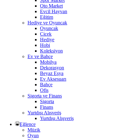
Spor Market
Oto Market
Evcil Hayvan
Eğitim
Hediye ve Oyuncak
Oyuncak
Çiçek
Hediye
Hobi
Koleksiyon
Ev ve Bahçe
Mobilya
Dekorasyon
Beyaz Eşya
Ev Aksesuarı
Bahçe
Ofis
Sigorta ve Finans
Sigorta
Finans
Yurtdışı Alışveriş
Yurtdışı Alışveriş
Eğlence
Müzik
Oyun