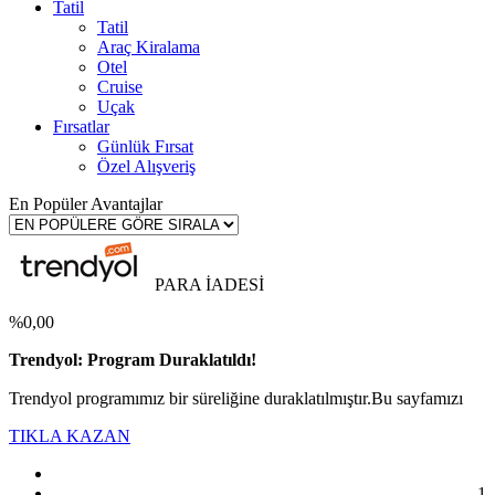
Tatil
Tatil
Araç Kiralama
Otel
Cruise
Uçak
Fırsatlar
Günlük Fırsat
Özel Alışveriş
En Popüler Avantajlar
PARA İADESİ
%0,00
Trendyol: Program Duraklatıldı!
Trendyol programımız bir süreliğine duraklatılmıştır.Bu sayfamızı
TIKLA KAZAN
1