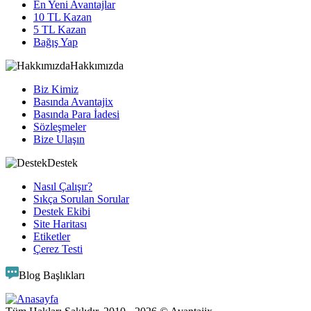
En Yeni Avantajlar
10 TL Kazan
5 TL Kazan
Bağış Yap
Hakkımızda
Biz Kimiz
Basında Avantajix
Basında Para İadesi
Sözleşmeler
Bize Ulaşın
Destek
Nasıl Çalışır?
Sıkça Sorulan Sorular
Destek Ekibi
Site Haritası
Etiketler
Çerez Testi
Blog Başlıkları