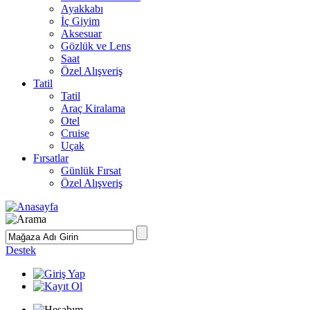
Ayakkabı
İç Giyim
Aksesuar
Gözlük ve Lens
Saat
Özel Alışveriş
Tatil
Tatil
Araç Kiralama
Otel
Cruise
Uçak
Fırsatlar
Günlük Fırsat
Özel Alışveriş
Destek