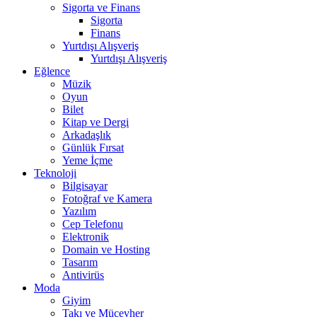
Sigorta ve Finans
Sigorta
Finans
Yurtdışı Alışveriş
Yurtdışı Alışveriş
Eğlence
Müzik
Oyun
Bilet
Kitap ve Dergi
Arkadaşlık
Günlük Fırsat
Yeme İçme
Teknoloji
Bilgisayar
Fotoğraf ve Kamera
Yazılım
Cep Telefonu
Elektronik
Domain ve Hosting
Tasarım
Antivirüs
Moda
Giyim
Takı ve Mücevher