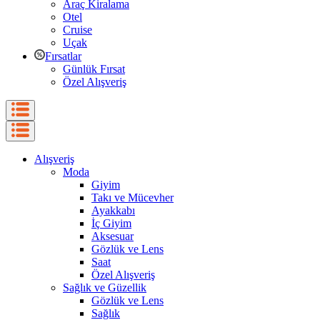
Araç Kiralama
Otel
Cruise
Uçak
Fırsatlar
Günlük Fırsat
Özel Alışveriş
Alışveriş
Moda
Giyim
Takı ve Mücevher
Ayakkabı
İç Giyim
Aksesuar
Gözlük ve Lens
Saat
Özel Alışveriş
Sağlık ve Güzellik
Gözlük ve Lens
Sağlık