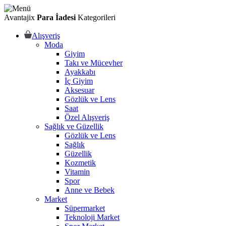
Avantajix
Para İadesi
Kategorileri
Alışveriş
Moda
Giyim
Takı ve Mücevher
Ayakkabı
İç Giyim
Aksesuar
Gözlük ve Lens
Saat
Özel Alışveriş
Sağlık ve Güzellik
Gözlük ve Lens
Sağlık
Güzellik
Kozmetik
Vitamin
Spor
Anne ve Bebek
Market
Süpermarket
Teknoloji Market