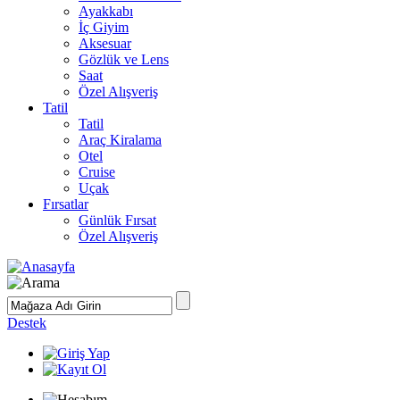
Ayakkabı
İç Giyim
Aksesuar
Gözlük ve Lens
Saat
Özel Alışveriş
Tatil
Tatil
Araç Kiralama
Otel
Cruise
Uçak
Fırsatlar
Günlük Fırsat
Özel Alışveriş
Destek