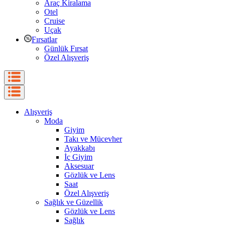
Araç Kiralama
Otel
Cruise
Uçak
Fırsatlar
Günlük Fırsat
Özel Alışveriş
Alışveriş
Moda
Giyim
Takı ve Mücevher
Ayakkabı
İç Giyim
Aksesuar
Gözlük ve Lens
Saat
Özel Alışveriş
Sağlık ve Güzellik
Gözlük ve Lens
Sağlık