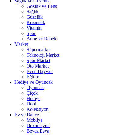
Sağlık ve Güzellik
Gözlük ve Lens
Sağlık
Güzellik
Kozmetik
Vitamin
Spor
Anne ve Bebek
Market
Süpermarket
Teknoloji Market
Spor Market
Oto Market
Evcil Hayvan
Eğitim
Hediye ve Oyuncak
Oyuncak
Çiçek
Hediye
Hobi
Koleksiyon
Ev ve Bahçe
Mobilya
Dekorasyon
Beyaz Eşya