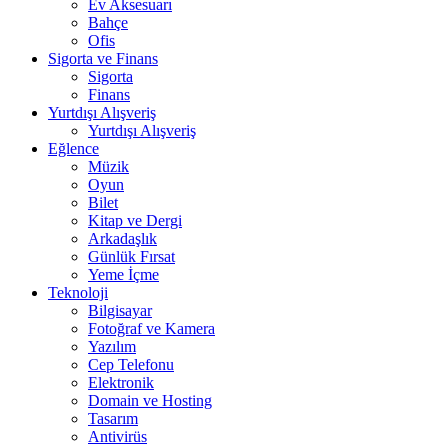
Ev Aksesuarı
Bahçe
Ofis
Sigorta ve Finans
Sigorta
Finans
Yurtdışı Alışveriş
Yurtdışı Alışveriş
Eğlence
Müzik
Oyun
Bilet
Kitap ve Dergi
Arkadaşlık
Günlük Fırsat
Yeme İçme
Teknoloji
Bilgisayar
Fotoğraf ve Kamera
Yazılım
Cep Telefonu
Elektronik
Domain ve Hosting
Tasarım
Antivirüs