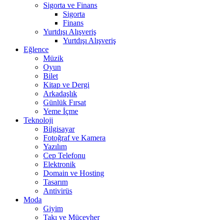
Sigorta ve Finans
Sigorta
Finans
Yurtdışı Alışveriş
Yurtdışı Alışveriş
Eğlence
Müzik
Oyun
Bilet
Kitap ve Dergi
Arkadaşlık
Günlük Fırsat
Yeme İçme
Teknoloji
Bilgisayar
Fotoğraf ve Kamera
Yazılım
Cep Telefonu
Elektronik
Domain ve Hosting
Tasarım
Antivirüs
Moda
Giyim
Takı ve Mücevher