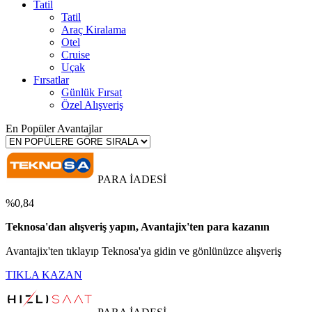
Tatil
Tatil
Araç Kiralama
Otel
Cruise
Uçak
Fırsatlar
Günlük Fırsat
Özel Alışveriş
En Popüler Avantajlar
PARA İADESİ
%0,84
Teknosa'dan alışveriş yapın, Avantajix'ten para kazanın
Avantajix'ten tıklayıp Teknosa'ya gidin ve gönlünüzce alışveriş
TIKLA KAZAN