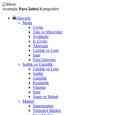
Avantajix
Para İadesi
Kategorileri
Alışveriş
Moda
Giyim
Takı ve Mücevher
Ayakkabı
İç Giyim
Aksesuar
Gözlük ve Lens
Saat
Özel Alışveriş
Sağlık ve Güzellik
Gözlük ve Lens
Sağlık
Güzellik
Kozmetik
Vitamin
Spor
Anne ve Bebek
Market
Süpermarket
Teknoloji Market