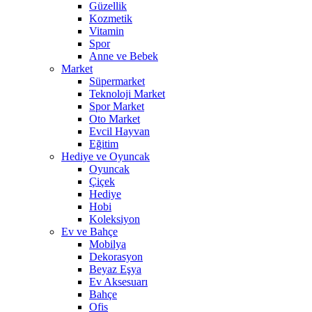
Güzellik
Kozmetik
Vitamin
Spor
Anne ve Bebek
Market
Süpermarket
Teknoloji Market
Spor Market
Oto Market
Evcil Hayvan
Eğitim
Hediye ve Oyuncak
Oyuncak
Çiçek
Hediye
Hobi
Koleksiyon
Ev ve Bahçe
Mobilya
Dekorasyon
Beyaz Eşya
Ev Aksesuarı
Bahçe
Ofis