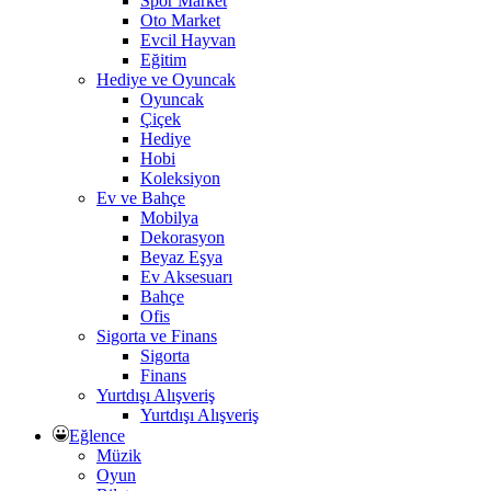
Spor Market
Oto Market
Evcil Hayvan
Eğitim
Hediye ve Oyuncak
Oyuncak
Çiçek
Hediye
Hobi
Koleksiyon
Ev ve Bahçe
Mobilya
Dekorasyon
Beyaz Eşya
Ev Aksesuarı
Bahçe
Ofis
Sigorta ve Finans
Sigorta
Finans
Yurtdışı Alışveriş
Yurtdışı Alışveriş
Eğlence
Müzik
Oyun