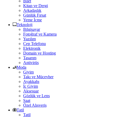
Bilet
Kitap ve Dergi
Arkadaşlık
Günlük Fırsat
Yeme İçme
Teknoloji
Bilgisayar
Fotoğraf ve Kamera
Yazılım
Cep Telefonu
Elektronik
Domain ve Hosting
Tasarım
Antivirüs
Moda
Giyim
Takı ve Mücevher
Ayakkabı
İç Giyim
Aksesuar
Gözlük ve Lens
Saat
Özel Alışveriş
Tatil
Tatil