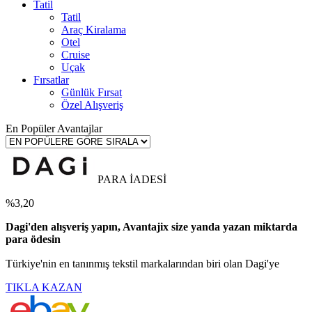
Tatil
Tatil
Araç Kiralama
Otel
Cruise
Uçak
Fırsatlar
Günlük Fırsat
Özel Alışveriş
En Popüler Avantajlar
PARA İADESİ
%3,20
Dagi'den alışveriş yapın, Avantajix size yanda yazan miktarda
para ödesin
Türkiye'nin en tanınmış tekstil markalarından biri olan Dagi'ye
TIKLA KAZAN