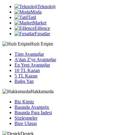
Teknoloji
Moda
Tatil
Market
Eğlence
Fırsatlar
Hızlı Erişim
Tüm Avantajlar
A'dan Z'ye Avantajlar
En Yeni Avantajlar
10 TL Kazan
5 TL Kazan
Bağış Yap
Hakkımızda
Biz Kimiz
Basında Avantajix
Basında Para İadesi
Sözleşmeler
Bize Ulaşın
Destek