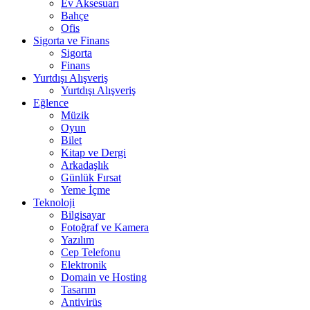
Ev Aksesuarı
Bahçe
Ofis
Sigorta ve Finans
Sigorta
Finans
Yurtdışı Alışveriş
Yurtdışı Alışveriş
Eğlence
Müzik
Oyun
Bilet
Kitap ve Dergi
Arkadaşlık
Günlük Fırsat
Yeme İçme
Teknoloji
Bilgisayar
Fotoğraf ve Kamera
Yazılım
Cep Telefonu
Elektronik
Domain ve Hosting
Tasarım
Antivirüs