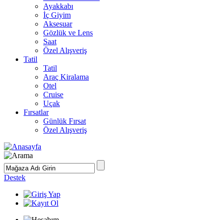
Ayakkabı
İç Giyim
Aksesuar
Gözlük ve Lens
Saat
Özel Alışveriş
Tatil
Tatil
Araç Kiralama
Otel
Cruise
Uçak
Fırsatlar
Günlük Fırsat
Özel Alışveriş
Destek