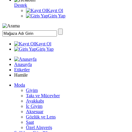
Destek
Kayıt Ol
Giriş Yap
Kayıt Ol
Giriş Yap
Anasayfa
Etiketler
Hamile
Moda
Giyim
Takı ve Mücevher
Ayakkabı
İç Giyim
Aksesuar
Gözlük ve Lens
Saat
Özel Alışveriş