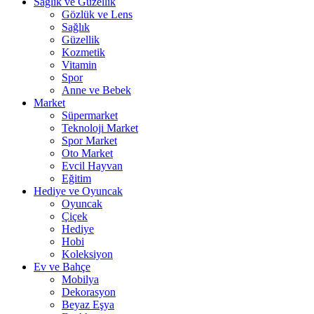
Sağlık ve Güzellik
Gözlük ve Lens
Sağlık
Güzellik
Kozmetik
Vitamin
Spor
Anne ve Bebek
Market
Süpermarket
Teknoloji Market
Spor Market
Oto Market
Evcil Hayvan
Eğitim
Hediye ve Oyuncak
Oyuncak
Çiçek
Hediye
Hobi
Koleksiyon
Ev ve Bahçe
Mobilya
Dekorasyon
Beyaz Eşya