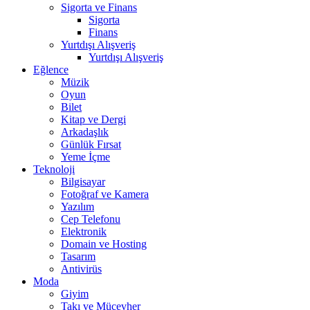
Sigorta ve Finans
Sigorta
Finans
Yurtdışı Alışveriş
Yurtdışı Alışveriş
Eğlence
Müzik
Oyun
Bilet
Kitap ve Dergi
Arkadaşlık
Günlük Fırsat
Yeme İçme
Teknoloji
Bilgisayar
Fotoğraf ve Kamera
Yazılım
Cep Telefonu
Elektronik
Domain ve Hosting
Tasarım
Antivirüs
Moda
Giyim
Takı ve Mücevher