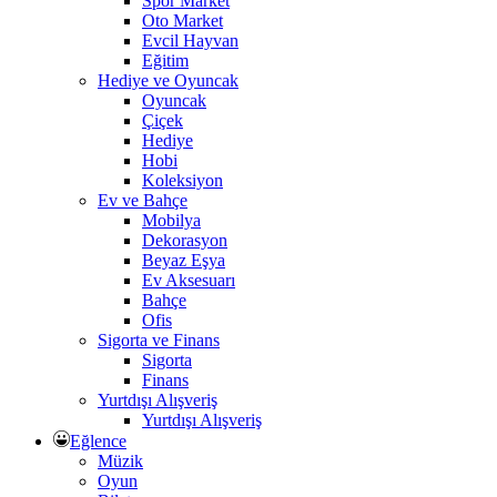
Spor Market
Oto Market
Evcil Hayvan
Eğitim
Hediye ve Oyuncak
Oyuncak
Çiçek
Hediye
Hobi
Koleksiyon
Ev ve Bahçe
Mobilya
Dekorasyon
Beyaz Eşya
Ev Aksesuarı
Bahçe
Ofis
Sigorta ve Finans
Sigorta
Finans
Yurtdışı Alışveriş
Yurtdışı Alışveriş
Eğlence
Müzik
Oyun