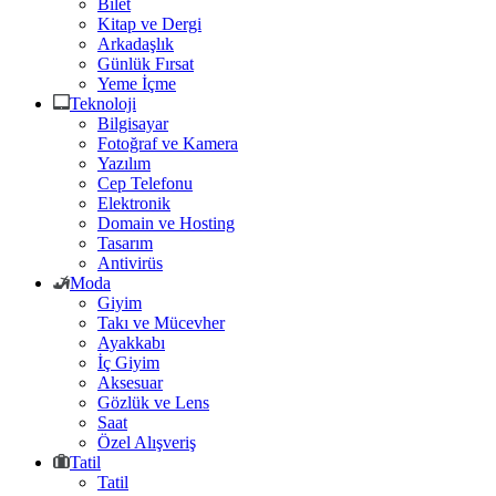
Bilet
Kitap ve Dergi
Arkadaşlık
Günlük Fırsat
Yeme İçme
Teknoloji
Bilgisayar
Fotoğraf ve Kamera
Yazılım
Cep Telefonu
Elektronik
Domain ve Hosting
Tasarım
Antivirüs
Moda
Giyim
Takı ve Mücevher
Ayakkabı
İç Giyim
Aksesuar
Gözlük ve Lens
Saat
Özel Alışveriş
Tatil
Tatil