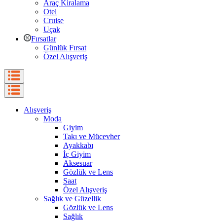
Araç Kiralama
Otel
Cruise
Uçak
Fırsatlar
Günlük Fırsat
Özel Alışveriş
Alışveriş
Moda
Giyim
Takı ve Mücevher
Ayakkabı
İç Giyim
Aksesuar
Gözlük ve Lens
Saat
Özel Alışveriş
Sağlık ve Güzellik
Gözlük ve Lens
Sağlık