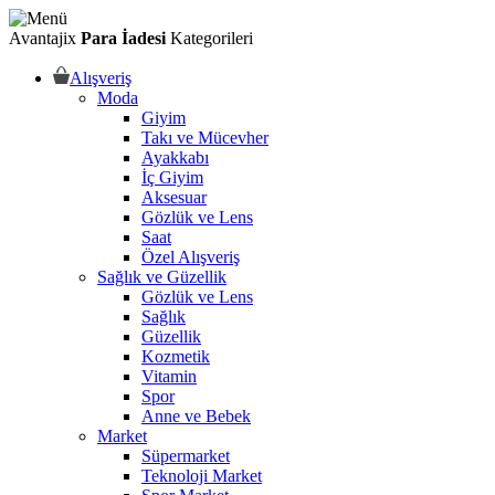
Avantajix
Para İadesi
Kategorileri
Alışveriş
Moda
Giyim
Takı ve Mücevher
Ayakkabı
İç Giyim
Aksesuar
Gözlük ve Lens
Saat
Özel Alışveriş
Sağlık ve Güzellik
Gözlük ve Lens
Sağlık
Güzellik
Kozmetik
Vitamin
Spor
Anne ve Bebek
Market
Süpermarket
Teknoloji Market