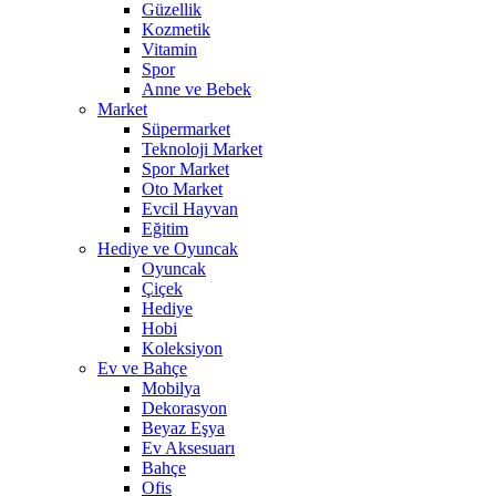
Güzellik
Kozmetik
Vitamin
Spor
Anne ve Bebek
Market
Süpermarket
Teknoloji Market
Spor Market
Oto Market
Evcil Hayvan
Eğitim
Hediye ve Oyuncak
Oyuncak
Çiçek
Hediye
Hobi
Koleksiyon
Ev ve Bahçe
Mobilya
Dekorasyon
Beyaz Eşya
Ev Aksesuarı
Bahçe
Ofis