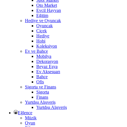
Spor Market
Oto Market
Evcil Hayvan
Eğitim
Hediye ve Oyuncak
Oyuncak
Çiçek
Hediye
Hobi
Koleksiyon
Ev ve Bahçe
Mobilya
Dekorasyon
Beyaz Eşya
Ev Aksesuarı
Bahçe
Ofis
Sigorta ve Finans
Sigorta
Finans
Yurtdışı Alışveriş
Yurtdışı Alışveriş
Eğlence
Müzik
Oyun