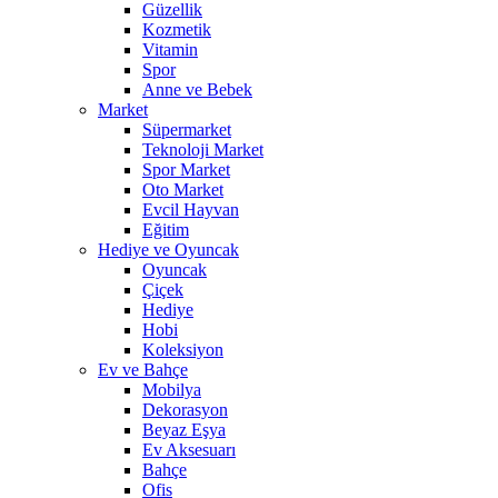
Güzellik
Kozmetik
Vitamin
Spor
Anne ve Bebek
Market
Süpermarket
Teknoloji Market
Spor Market
Oto Market
Evcil Hayvan
Eğitim
Hediye ve Oyuncak
Oyuncak
Çiçek
Hediye
Hobi
Koleksiyon
Ev ve Bahçe
Mobilya
Dekorasyon
Beyaz Eşya
Ev Aksesuarı
Bahçe
Ofis