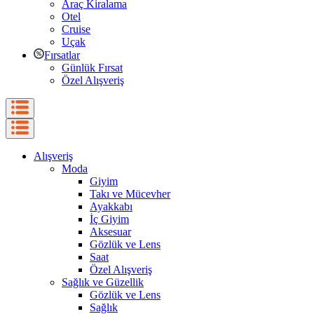
Araç Kiralama
Otel
Cruise
Uçak
Fırsatlar
Günlük Fırsat
Özel Alışveriş
Alışveriş
Moda
Giyim
Takı ve Mücevher
Ayakkabı
İç Giyim
Aksesuar
Gözlük ve Lens
Saat
Özel Alışveriş
Sağlık ve Güzellik
Gözlük ve Lens
Sağlık