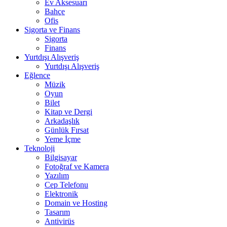
Ev Aksesuarı
Bahçe
Ofis
Sigorta ve Finans
Sigorta
Finans
Yurtdışı Alışveriş
Yurtdışı Alışveriş
Eğlence
Müzik
Oyun
Bilet
Kitap ve Dergi
Arkadaşlık
Günlük Fırsat
Yeme İçme
Teknoloji
Bilgisayar
Fotoğraf ve Kamera
Yazılım
Cep Telefonu
Elektronik
Domain ve Hosting
Tasarım
Antivirüs