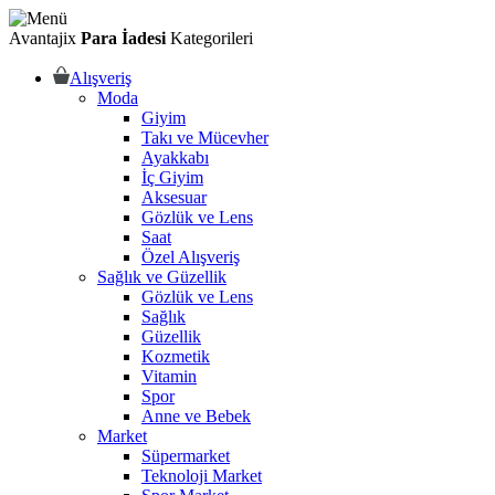
Avantajix
Para İadesi
Kategorileri
Alışveriş
Moda
Giyim
Takı ve Mücevher
Ayakkabı
İç Giyim
Aksesuar
Gözlük ve Lens
Saat
Özel Alışveriş
Sağlık ve Güzellik
Gözlük ve Lens
Sağlık
Güzellik
Kozmetik
Vitamin
Spor
Anne ve Bebek
Market
Süpermarket
Teknoloji Market