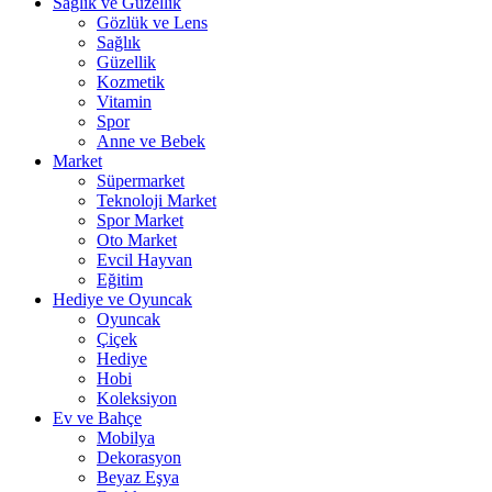
Sağlık ve Güzellik
Gözlük ve Lens
Sağlık
Güzellik
Kozmetik
Vitamin
Spor
Anne ve Bebek
Market
Süpermarket
Teknoloji Market
Spor Market
Oto Market
Evcil Hayvan
Eğitim
Hediye ve Oyuncak
Oyuncak
Çiçek
Hediye
Hobi
Koleksiyon
Ev ve Bahçe
Mobilya
Dekorasyon
Beyaz Eşya