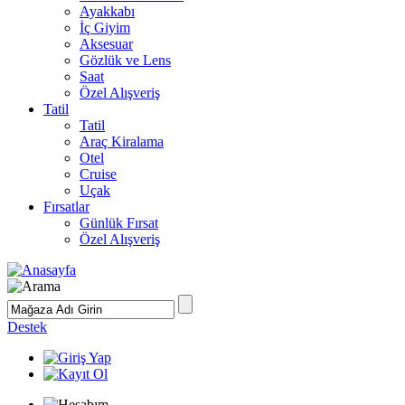
Ayakkabı
İç Giyim
Aksesuar
Gözlük ve Lens
Saat
Özel Alışveriş
Tatil
Tatil
Araç Kiralama
Otel
Cruise
Uçak
Fırsatlar
Günlük Fırsat
Özel Alışveriş
Destek