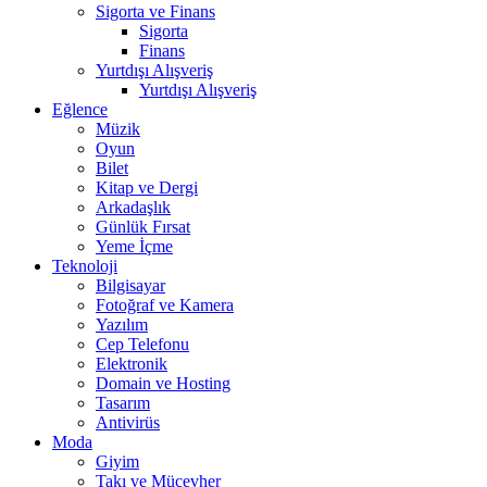
Sigorta ve Finans
Sigorta
Finans
Yurtdışı Alışveriş
Yurtdışı Alışveriş
Eğlence
Müzik
Oyun
Bilet
Kitap ve Dergi
Arkadaşlık
Günlük Fırsat
Yeme İçme
Teknoloji
Bilgisayar
Fotoğraf ve Kamera
Yazılım
Cep Telefonu
Elektronik
Domain ve Hosting
Tasarım
Antivirüs
Moda
Giyim
Takı ve Mücevher