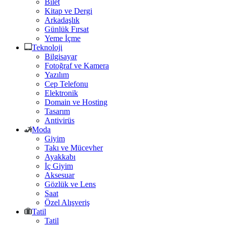
Bilet
Kitap ve Dergi
Arkadaşlık
Günlük Fırsat
Yeme İçme
Teknoloji
Bilgisayar
Fotoğraf ve Kamera
Yazılım
Cep Telefonu
Elektronik
Domain ve Hosting
Tasarım
Antivirüs
Moda
Giyim
Takı ve Mücevher
Ayakkabı
İç Giyim
Aksesuar
Gözlük ve Lens
Saat
Özel Alışveriş
Tatil
Tatil