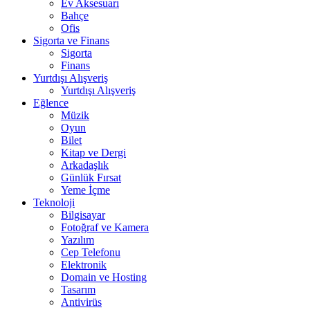
Ev Aksesuarı
Bahçe
Ofis
Sigorta ve Finans
Sigorta
Finans
Yurtdışı Alışveriş
Yurtdışı Alışveriş
Eğlence
Müzik
Oyun
Bilet
Kitap ve Dergi
Arkadaşlık
Günlük Fırsat
Yeme İçme
Teknoloji
Bilgisayar
Fotoğraf ve Kamera
Yazılım
Cep Telefonu
Elektronik
Domain ve Hosting
Tasarım
Antivirüs