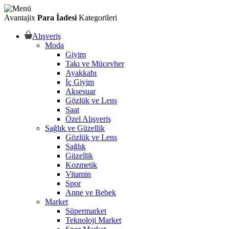
Avantajix
Para İadesi
Kategorileri
Alışveriş
Moda
Giyim
Takı ve Mücevher
Ayakkabı
İç Giyim
Aksesuar
Gözlük ve Lens
Saat
Özel Alışveriş
Sağlık ve Güzellik
Gözlük ve Lens
Sağlık
Güzellik
Kozmetik
Vitamin
Spor
Anne ve Bebek
Market
Süpermarket
Teknoloji Market