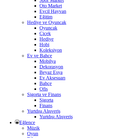
Spor Market
Oto Market
Evcil Hayvan
Eğitim
Hediye ve Oyuncak
Oyuncak
Çiçek
Hediye
Hobi
Koleksiyon
Ev ve Bahçe
Mobilya
Dekorasyon
Beyaz Eşya
Ev Aksesuarı
Bahçe
Ofis
Sigorta ve Finans
Sigorta
Finans
Yurtdışı Alışveriş
Yurtdışı Alışveriş
Eğlence
Müzik
Oyun