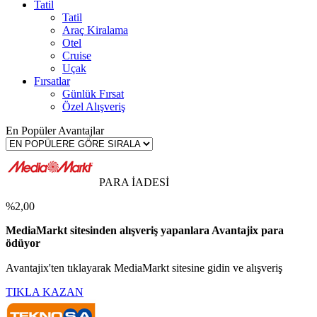
Tatil
Tatil
Araç Kiralama
Otel
Cruise
Uçak
Fırsatlar
Günlük Fırsat
Özel Alışveriş
En Popüler Avantajlar
PARA İADESİ
%2,00
MediaMarkt sitesinden alışveriş yapanlara Avantajix para
ödüyor
Avantajix'ten tıklayarak MediaMarkt sitesine gidin ve alışveriş
TIKLA KAZAN