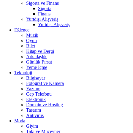
Sigorta ve Finans
Sigorta
Finans
Yurtdışı Alışveriş
Yurtdışı Alışveriş
Eğlence
Müzik
Oyun
Bilet
Kitap ve Dergi
Arkadaşlık
Günlük Fırsat
Yeme İçme
Teknoloji
Bilgisayar
Fotoğraf ve Kamera
Yazılım
Cep Telefonu
Elektronik
Domain ve Hosting
Tasarım
Antivirüs
Moda
Giyim
Takı ve Mücevher