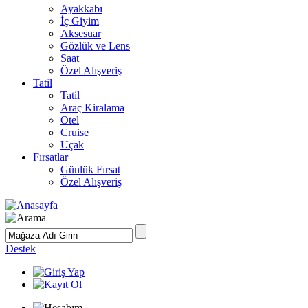
Ayakkabı
İç Giyim
Aksesuar
Gözlük ve Lens
Saat
Özel Alışveriş
Tatil
Tatil
Araç Kiralama
Otel
Cruise
Uçak
Fırsatlar
Günlük Fırsat
Özel Alışveriş
Destek