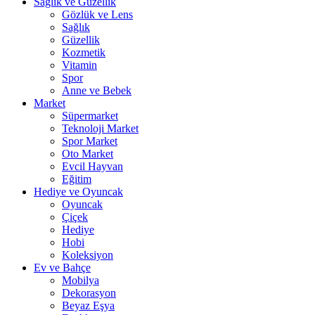
Sağlık ve Güzellik
Gözlük ve Lens
Sağlık
Güzellik
Kozmetik
Vitamin
Spor
Anne ve Bebek
Market
Süpermarket
Teknoloji Market
Spor Market
Oto Market
Evcil Hayvan
Eğitim
Hediye ve Oyuncak
Oyuncak
Çiçek
Hediye
Hobi
Koleksiyon
Ev ve Bahçe
Mobilya
Dekorasyon
Beyaz Eşya