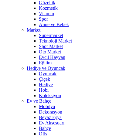
Güzellik
Kozmetik
Vitamin
Spor
Anne ve Bebek
Market
Süpermarket
Teknoloji Market
Spor Market
Oto Market
Evcil Hayvan
Eğitim
Hediye ve Oyuncak
Oyuncak
Çiçek
Hediye
Hobi
Koleksiyon
Ev ve Bahçe
Mobilya
Dekorasyon
Beyaz Eşya
Ev Aksesuarı
Bahçe
Ofis