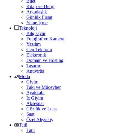
Bilet
Kitap ve Dergi
Arkadaşlık
Günlük Fırsat
Yeme İçme
Teknoloji
Bilgisayar
Fotoğraf ve Kamera
Yazılım
Cep Telefonu
Elektronik
Domain ve Hosting
Tasarım
Antivirüs
Moda
Giyim
Takı ve Mücevher
Ayakkabı
İç Giyim
Aksesuar
Gözlük ve Lens
Saat
Özel Alışveriş
Tatil
Tatil