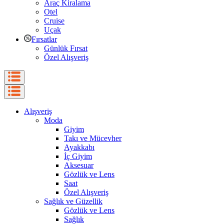
Araç Kiralama
Otel
Cruise
Uçak
Fırsatlar
Günlük Fırsat
Özel Alışveriş
Alışveriş
Moda
Giyim
Takı ve Mücevher
Ayakkabı
İç Giyim
Aksesuar
Gözlük ve Lens
Saat
Özel Alışveriş
Sağlık ve Güzellik
Gözlük ve Lens
Sağlık