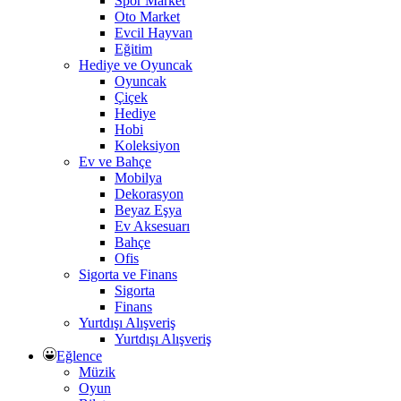
Spor Market
Oto Market
Evcil Hayvan
Eğitim
Hediye ve Oyuncak
Oyuncak
Çiçek
Hediye
Hobi
Koleksiyon
Ev ve Bahçe
Mobilya
Dekorasyon
Beyaz Eşya
Ev Aksesuarı
Bahçe
Ofis
Sigorta ve Finans
Sigorta
Finans
Yurtdışı Alışveriş
Yurtdışı Alışveriş
Eğlence
Müzik
Oyun