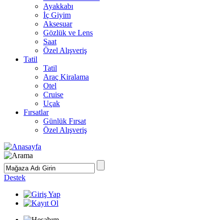
Ayakkabı
İç Giyim
Aksesuar
Gözlük ve Lens
Saat
Özel Alışveriş
Tatil
Tatil
Araç Kiralama
Otel
Cruise
Uçak
Fırsatlar
Günlük Fırsat
Özel Alışveriş
Destek