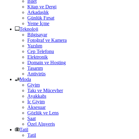
Bilet
Kitap ve Dergi
Arkadaşlık
Günlük Fırsat
Yeme İçme
Teknoloji
Bilgisayar
Fotoğraf ve Kamera
Yazılım
Cep Telefonu
Elektronik
Domain ve Hosting
Tasarım
Antivirüs
Moda
Giyim
Takı ve Mücevher
Ayakkabı
İç Giyim
Aksesuar
Gözlük ve Lens
Saat
Özel Alışveriş
Tatil
Tatil