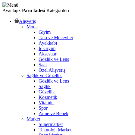
Avantajix
Para İadesi
Kategorileri
Alışveriş
Moda
Giyim
Takı ve Mücevher
Ayakkabı
İç Giyim
Aksesuar
Gözlük ve Lens
Saat
Özel Alışveriş
Sağlık ve Güzellik
Gözlük ve Lens
Sağlık
Güzellik
Kozmetik
Vitamin
Spor
Anne ve Bebek
Market
Süpermarket
Teknoloji Market