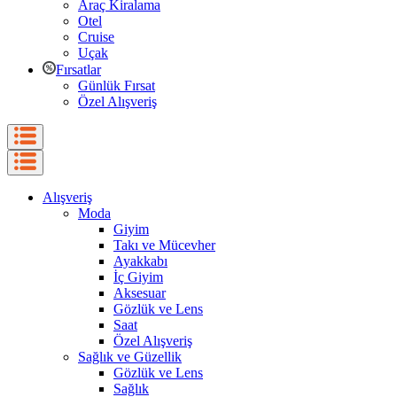
Araç Kiralama
Otel
Cruise
Uçak
Fırsatlar
Günlük Fırsat
Özel Alışveriş
Alışveriş
Moda
Giyim
Takı ve Mücevher
Ayakkabı
İç Giyim
Aksesuar
Gözlük ve Lens
Saat
Özel Alışveriş
Sağlık ve Güzellik
Gözlük ve Lens
Sağlık