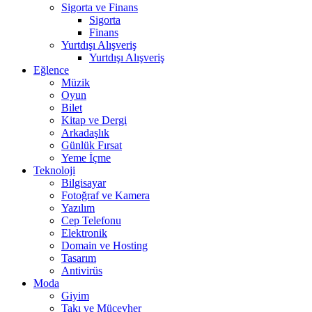
Sigorta ve Finans
Sigorta
Finans
Yurtdışı Alışveriş
Yurtdışı Alışveriş
Eğlence
Müzik
Oyun
Bilet
Kitap ve Dergi
Arkadaşlık
Günlük Fırsat
Yeme İçme
Teknoloji
Bilgisayar
Fotoğraf ve Kamera
Yazılım
Cep Telefonu
Elektronik
Domain ve Hosting
Tasarım
Antivirüs
Moda
Giyim
Takı ve Mücevher