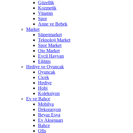
Güzellik
Kozmetik
Vitamin
Spor
Anne ve Bebek
Market
Süpermarket
Teknoloji Market
Spor Market
Oto Market
Evcil Hayvan
Eğitim
Hediye ve Oyuncak
Oyuncak
Çiçek
Hediye
Hobi
Koleksiyon
Ev ve Bahçe
Mobilya
Dekorasyon
Beyaz Eşya
Ev Aksesuarı
Bahçe
Ofis