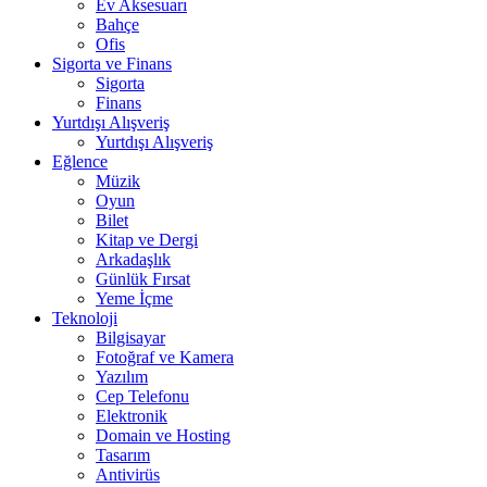
Ev Aksesuarı
Bahçe
Ofis
Sigorta ve Finans
Sigorta
Finans
Yurtdışı Alışveriş
Yurtdışı Alışveriş
Eğlence
Müzik
Oyun
Bilet
Kitap ve Dergi
Arkadaşlık
Günlük Fırsat
Yeme İçme
Teknoloji
Bilgisayar
Fotoğraf ve Kamera
Yazılım
Cep Telefonu
Elektronik
Domain ve Hosting
Tasarım
Antivirüs