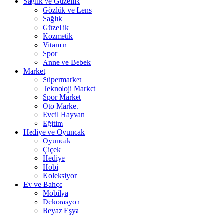
Sağlık ve Güzellik
Gözlük ve Lens
Sağlık
Güzellik
Kozmetik
Vitamin
Spor
Anne ve Bebek
Market
Süpermarket
Teknoloji Market
Spor Market
Oto Market
Evcil Hayvan
Eğitim
Hediye ve Oyuncak
Oyuncak
Çiçek
Hediye
Hobi
Koleksiyon
Ev ve Bahçe
Mobilya
Dekorasyon
Beyaz Eşya